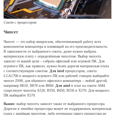
Сокет с процессором
Чипсет
Чипсет — это набор микросхем, обеспечивающий работу всех
компонентов компьютера и влияющий на его производительность.
В зависимости от выбранного сокета, далее нужно выбрать
материнскую плату с определённым чипсетом. Выбор чипсета
зависит от вашей цели – собрать офисный или игровой ПК. Для
игрового ПК, как правило, нужна более дорогая материнская плата
с соответствующим сокетом.
Для intel
процессоров, сокета
LGA1700 и мощного игрового ПК или рабочей станции выбирайте
чипсет Z690, для обычного офисного компьютера – любой другой,
например H610, H670 или B660.
Для amd
и плат на сокете AM4
существуют чипсеты A520, B350, B450, B550 и X570. Для мощного
ПК выбирайте X570.
Важно:
выбор чипсета зависит также от выбранного процессора.
Дорогие в линейке процессоры может не поддерживать материнская
плата с дешёвым чипсетом, либо потенциал такого процессора не