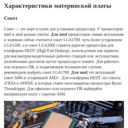
Характеристики материнской платы
Сокет
Сокет — это порт в плате для установки процессора. У процессоров
intel и amd разные сокеты.
Для intel
процессоров самым актуальным
и ходовым сейчас считается сокет LGA1700, чуть более устаревшим
LGA1200, а в сокет LGA2066 ставятся дорогие процессоры для
платформы HEDT (High End Desktop), используемые как правило,
для высокопроизводительных рабочих станций или энтузиастами,
увлечёнными разгоном частот процессора и памяти. Для рабочего
или игрового ПК, в подавляющем большинстве случаев,
рекомендуем выбрать сокет LGA1700.
Для amd
это актуальный
сокет AM4 и устаревший AM3+. Для платформы HEDT это сокеты
sTRX4 и sWRX8, в которые ставят многоядерные процессоры Ryzen
Threadripper. Для офисного или игрового ПК выбирайте
материнскую плату с сокетом AM4.