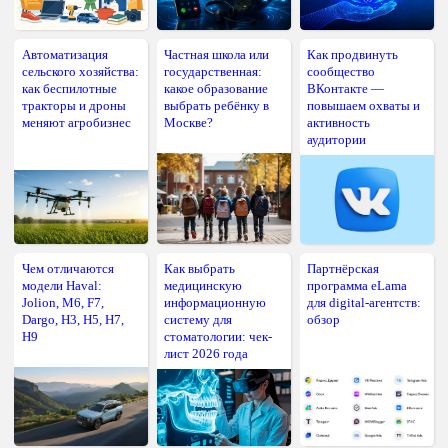
Автоматизация
Частная школа или
Как продвинуть
сельского хозяйства:
государственная:
сообщество
как беспилотные
какое образование
ВКонтакте —
тракторы и дроны
выбрать ребёнку в
повышаем охваты и
меняют агробизнес
Москве?
активность
аудитории
Чем отличаются
Как выбрать
Партнёрская
модели Haval:
медицинскую
программа eLama
Jolion, M6, F7,
информационную
для digital-агентств:
Dargo, H3, H5, H7,
систему для
обзор
H9
стоматологии: чек-
лист 2026 года