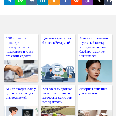
УЗИ почек: как
Где взять кредит на
Мешки под глазами
проходит
бизнес в Беларуси?
и усталый взгляд:
обследование, что
что нужно знать о
показывает и когда
блефаропластике
его стоит сделать
нижних век
Как проходит УЗИ у
Как сделать прогноз
Лазерная эпиляция
детей: инструкция
на теннис — анализ
для мужчин
для родителей
ключевых факторов
перед матчем