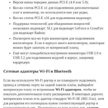
Версия шины передачи данных PCI-E (4.0 или 5.0);
Кол-во слотов PCI-E x1 для подключения дополнительных
плат в компьютер, но используются они уже редко;
Кол-во слотов PCI-E x16 для подключения видеокарт;
Поддержка технологий для объединения мощностей
нескольких видеокарт: SLI для видеокарт GeForce и CrossFire
для видеокарт Radeon;
Посмотрите кол-во 4-pin коннекторов для подключения
вентиляторов. Если в корпусе много вентиляторов, некоторые
можно будет запитать от материнской платы;
Ещё могут понадобиться внутренние коннекторы USB 2.0 и
USB 3.2 для подключения модулей в корпус, например
кардридера.
Сетевые адаптеры Wi-Fi и Bluetooth
Если вы используете Wi-Fi роутер и не планируете подключать
провод к сетевому порту на задней панели платы, выбирайте
материнскую плату со встроенным
Wi-Fi адаптером
, чтобы не
покупать дополнительную плату расширения. В некоторых дорогих
материнских платах есть адаптер стандарта Wi-Fi 6E (802.11ax), хотя
для раскрытия его потенциала нужен соответствующий роутер и
высокоскоростная сеть. Практически во всех платах есть
адаптер