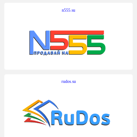
n555.su
rudos.su