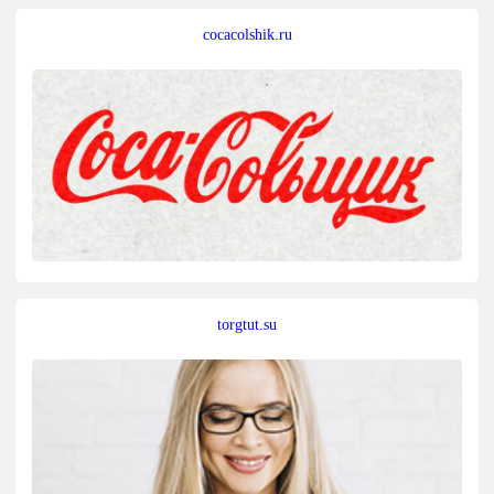
cocacolshik.ru
torgtut.su