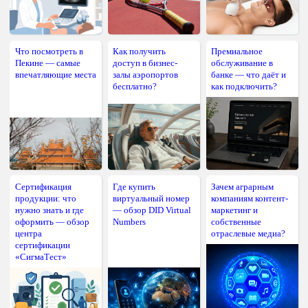
Что посмотреть в
Как получить
Премиальное
Пекине — самые
доступ в бизнес-
обслуживание в
впечатляющие места
залы аэропортов
банке — что даёт и
бесплатно?
как подключить?
Сертификация
Где купить
Зачем аграрным
продукции: что
виртуальный номер
компаниям контент-
нужно знать и где
— обзор DID Virtual
маркетинг и
оформить — обзор
Numbers
собственные
центра
отраслевые медиа?
сертификации
«СигмаТест»