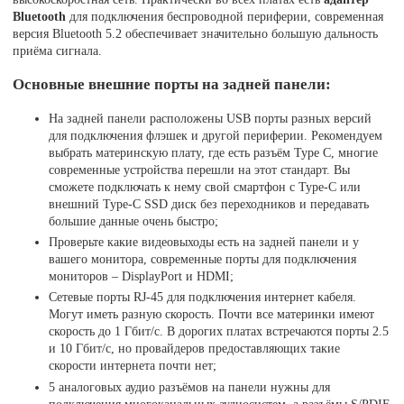
Bluetooth
для подключения беспроводной периферии, современная
версия Bluetooth 5.2 обеспечивает значительно большую дальность
приёма сигнала.
Основные внешние порты на задней панели:
На задней панели расположены USB порты разных версий
для подключения флэшек и другой периферии. Рекомендуем
выбрать материнскую плату, где есть разъём Type C, многие
современные устройства перешли на этот стандарт. Вы
сможете подключать к нему свой смартфон с Type-C или
внешний Type-C SSD диск без переходников и передавать
большие данные очень быстро;
Проверьте какие видеовыходы есть на задней панели и у
вашего монитора, современные порты для подключения
мониторов – DisplayPort и HDMI;
Сетевые порты RJ-45 для подключения интернет кабеля.
Могут иметь разную скорость. Почти все материнки имеют
скорость до 1 Гбит/с. В дорогих платах встречаются порты 2.5
и 10 Гбит/с, но провайдеров предоставляющих такие
скорости интернета почти нет;
5 аналоговых аудио разъёмов на панели нужны для
подключения многоканальных аудиосистем, а разъёмы S/PDIF