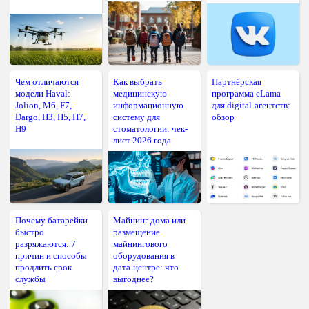
Чем отличаются
Как выбрать
Партнёрская
модели Haval:
медицинскую
программа eLama
Jolion, M6, F7,
информационную
для digital-агентств:
Dargo, H3, H5, H7,
систему для
обзор
H9
стоматологии: чек-
лист 2026 года
Почему батарейки
Майнинг дома или
быстро
размещение
разряжаются: 7
майнингового
причин и способы
оборудования в
продлить срок
дата-центре: что
службы
выгоднее?