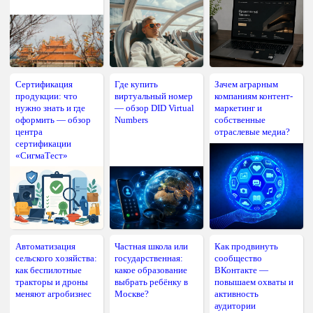
Сертификация
Где купить
Зачем аграрным
продукции: что
виртуальный номер
компаниям контент-
нужно знать и где
— обзор DID Virtual
маркетинг и
оформить — обзор
Numbers
собственные
центра
отраслевые медиа?
сертификации
«СигмаТест»
Автоматизация
Частная школа или
Как продвинуть
сельского хозяйства:
государственная:
сообщество
как беспилотные
какое образование
ВКонтакте —
тракторы и дроны
выбрать ребёнку в
повышаем охваты и
меняют агробизнес
Москве?
активность
аудитории