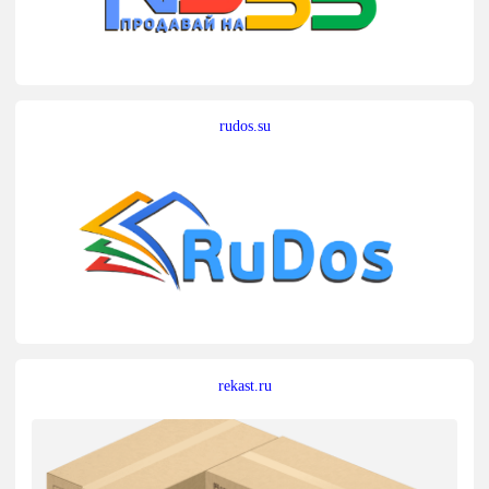
rudos.su
rekast.ru