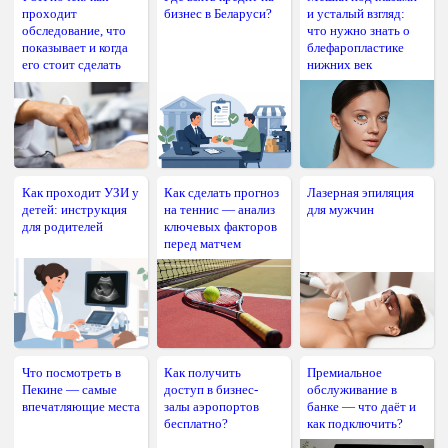
проходит
бизнес в Беларуси?
и усталый взгляд:
обследование, что
что нужно знать о
показывает и когда
блефаропластике
его стоит сделать
нижних век
Как проходит УЗИ у
Как сделать прогноз
Лазерная эпиляция
детей: инструкция
на теннис — анализ
для мужчин
для родителей
ключевых факторов
перед матчем
Что посмотреть в
Как получить
Премиальное
Пекине — самые
доступ в бизнес-
обслуживание в
впечатляющие места
залы аэропортов
банке — что даёт и
бесплатно?
как подключить?