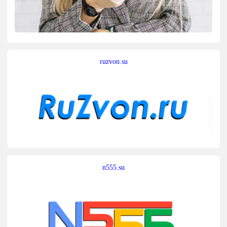
ruzvon.su
n555.su