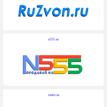
n555.su
rudos.su