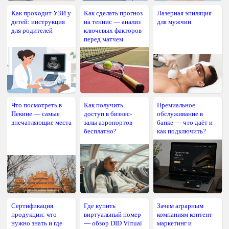
Как проходит УЗИ у
Как сделать прогноз
Лазерная эпиляция
детей: инструкция
на теннис — анализ
для мужчин
для родителей
ключевых факторов
перед матчем
Что посмотреть в
Как получить
Премиальное
Пекине — самые
доступ в бизнес-
обслуживание в
впечатляющие места
залы аэропортов
банке — что даёт и
бесплатно?
как подключить?
Сертификация
Где купить
Зачем аграрным
продукции: что
виртуальный номер
компаниям контент-
нужно знать и где
— обзор DID Virtual
маркетинг и