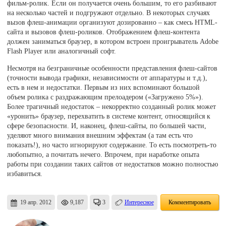
фильм-ролик. Если он получается очень большим, то его разбивают
на несколько частей и подгружают отдельно. В некоторых случаях
вызов флеш-анимации организуют дозированно – как смесь HTML-
сайта и вызовов флеш-роликов. Отображением флеш-контента
должен заниматься браузер, в котором встроен проигрыватель Adobe
Flash Player или аналогичный софт.
Несмотря на безграничные особенности представления флеш-сайтов
(точности вывода графики, независимости от аппаратуры и т.д.),
есть в нем и недостатки. Первым из них вспоминают большой
объем ролика с раздражающим прелоадером («Загружено 5%»).
Более трагичный недостаток – некорректно созданный ролик может
«уронить» браузер, перехватить в системе контент, относящийся к
сфере безопасности. И, наконец, флеш-сайты, по большей части,
уделяют много внимания внешним эффектам (а там есть что
показать!), но часто игнорируют содержание. То есть посмотреть-то
любопытно, а почитать нечего. Впрочем, при наработке опыта
работы при создании таких сайтов от недостатков можно полностью
избавиться.
19 апр. 2012
9,187
3
Интересное
Комментировать