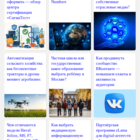
оформить — обзор
Numbers
собственные
центра
отраслевые медиа?
сертификации
«СигмаТест»
Автоматизация
Частная школа или
Как продвинуть
сельского хозяйства:
государственная:
сообщество
как беспилотные
какое образование
ВКонтакте —
тракторы и дроны
выбрать ребёнку в
повышаем охваты и
меняют агробизнес
Москве?
активность
аудитории
Чем отличаются
Как выбрать
Партнёрская
модели Haval:
медицинскую
программа eLama
Jolion, M6, F7,
информационную
для digital-агентств: