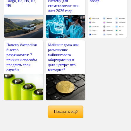
Dargo, H3, H5, H7,
систему для
обзор
H9
стоматологии: чек-
лист 2026 года
Почему батарейки
Майнинг дома или
быстро
размещение
разряжаются: 7
майнингового
причин и способы
оборудования в
продлить срок
дата-центре: что
службы
выгоднее?
Показать ещё