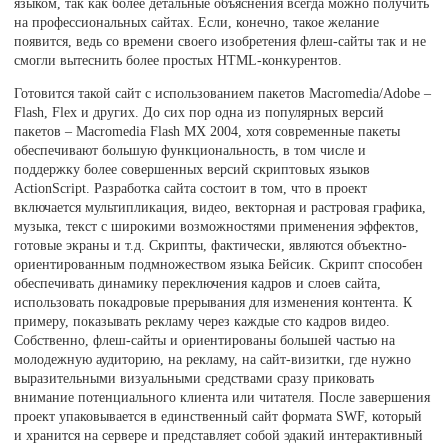
языком, так как более детальные объяснения всегда можно получить
на профессиональных сайтах. Если, конечно, такое желание
появится, ведь со времени своего изобретения флеш-сайты так и не
смогли вытеснить более простых HTML-конкурентов.
Готовится такой сайт с использованием пакетов Macromedia/Adobe –
Flash, Flex и других. До сих пор одна из популярных версий
пакетов – Macromedia Flash MX 2004, хотя современные пакеты
обеспечивают большую функциональность, в том числе и
поддержку более совершенных версий скриптовых языков
ActionScript. Разработка сайта состоит в том, что в проект
включается мультипликация, видео, векторная и растровая графика,
музыка, текст с широкими возможностями применения эффектов,
готовые экраны и т.д. Скрипты, фактически, являются объектно-
ориентированным подмножеством языка Бейсик. Скрипт способен
обеспечивать динамику переключения кадров и слоев сайта,
использовать покадровые прерывания для изменения контента. К
примеру, показывать рекламу через каждые сто кадров видео.
Собственно, флеш-сайты и ориентированы большей частью на
молодежную аудиторию, на рекламу, на сайт-визитки, где нужно
выразительными визуальными средствами сразу приковать
внимание потенциального клиента или читателя. После завершения
проект упаковывается в единственный сайт формата SWF, который
и хранится на сервере и представляет собой эдакий интерактивный