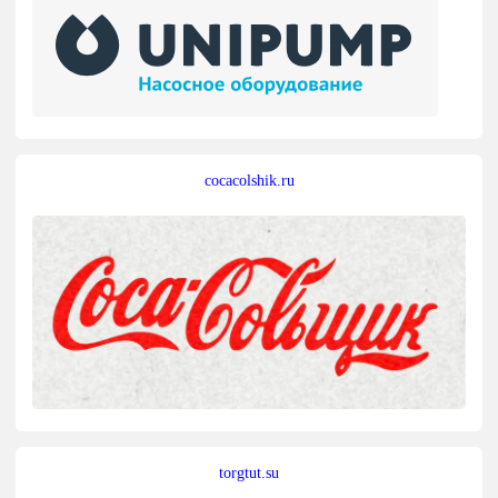
cocacolshik.ru
torgtut.su