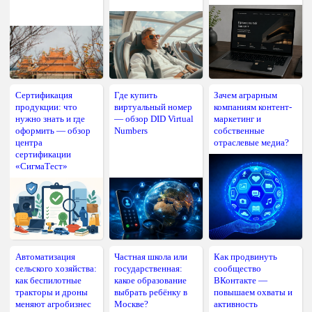
Сертификация
Где купить
Зачем аграрным
продукции: что
виртуальный номер
компаниям контент-
нужно знать и где
— обзор DID Virtual
маркетинг и
оформить — обзор
Numbers
собственные
центра
отраслевые медиа?
сертификации
«СигмаТест»
Автоматизация
Частная школа или
Как продвинуть
сельского хозяйства:
государственная:
сообщество
как беспилотные
какое образование
ВКонтакте —
тракторы и дроны
выбрать ребёнку в
повышаем охваты и
меняют агробизнес
Москве?
активность