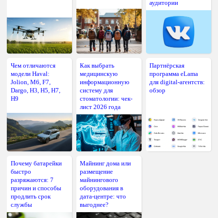
аудитории
Чем отличаются
Как выбрать
Партнёрская
модели Haval:
медицинскую
программа eLama
Jolion, M6, F7,
информационную
для digital-агентств:
Dargo, H3, H5, H7,
систему для
обзор
H9
стоматологии: чек-
лист 2026 года
Почему батарейки
Майнинг дома или
быстро
размещение
разряжаются: 7
майнингового
причин и способы
оборудования в
продлить срок
дата-центре: что
службы
выгоднее?