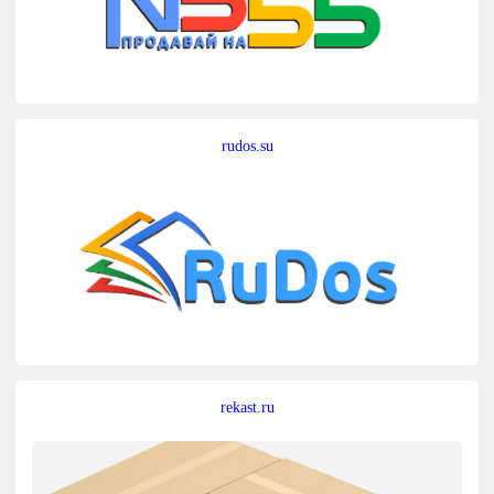
rudos.su
rekast.ru