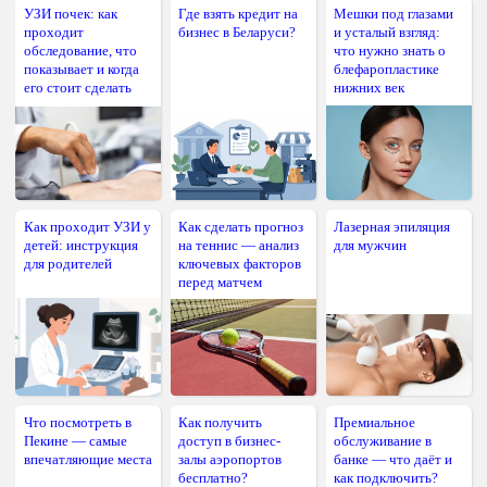
УЗИ почек: как
Где взять кредит на
Мешки под глазами
проходит
бизнес в Беларуси?
и усталый взгляд:
обследование, что
что нужно знать о
показывает и когда
блефаропластике
его стоит сделать
нижних век
Как проходит УЗИ у
Как сделать прогноз
Лазерная эпиляция
детей: инструкция
на теннис — анализ
для мужчин
для родителей
ключевых факторов
перед матчем
Что посмотреть в
Как получить
Премиальное
Пекине — самые
доступ в бизнес-
обслуживание в
впечатляющие места
залы аэропортов
банке — что даёт и
бесплатно?
как подключить?