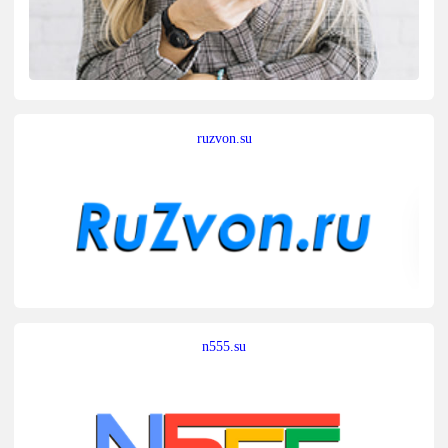
ruzvon.su
n555.su