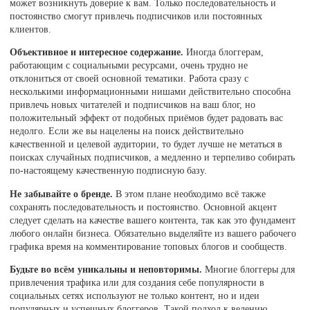
может возникнуть доверие к вам. Только последовательность и
постоянство смогут привлечь подписчиков или постоянных
клиентов.
Объективное и интересное содержание.
Иногда блоггерам,
работающим с социальными ресурсами, очень трудно не
отклониться от своей основной тематики. Работа сразу с
несколькими информационными нишами действительно способна
привлечь новых читателей и подписчиков на ваш блог, но
положительный эффект от подобных приёмов будет радовать вас
недолго. Если же вы нацелены на поиск действительно
качественной и целевой аудитории, то будет лучше не метаться в
поисках случайных подписчиков, а медленно и терпеливо собирать
по-настоящему качественную подписную базу.
Не забывайте о бренде.
В этом плане необходимо всё также
сохранять последовательность и постоянство. Основной акцент
следует сделать на качестве вашего контента, так как это фундамент
любого онлайн бизнеса. Обязательно выделяйте из вашего рабочего
графика время на комментирование топовых блогов и сообществ.
Будьте во всём уникальны и неповторимы.
Многие блоггеры для
привлечения трафика или для создания себе популярности в
социальных сетях используют не только контент, но и идеи
популярных и успешных блоггеров. Такой подход к ведению