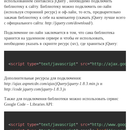
использованием синтаксиса jQuery , необходимо подключить
библиотеку к сайту. Библиотеку можно подключить он-лайн
(используя сторонний ресурс) и оф-лайн, то есть, предварительно
закачав библиотеку к себе на компьютер (скачать jQuery лучше всего
с официального сайта:
http://jquery.com/download/
).
Подключение он-лайн заключается в том, что сама библиотека
хранится на удаленном сервере и чтобы ее использовать,
необходимо указать в скрипте ресурс (src), где храниться jQuery:
Скопировать
<
script
type
=
"
text/javascript
"
src
=
"
http://ajax.goog
Дополнительные ресурсы для подключения:
http://ajax.aspnetcdn.com/ajax/jQuery/jquery-1.8.3.min.js
и
http://code.jquery.com/jquery-1.8.3.js
Также для подключения библиотеки можно использовать сервис
Google Code – Libraries API:
Скопировать
<
script
type
=
"
text/javascript
"
src
=
"
http://www.googl