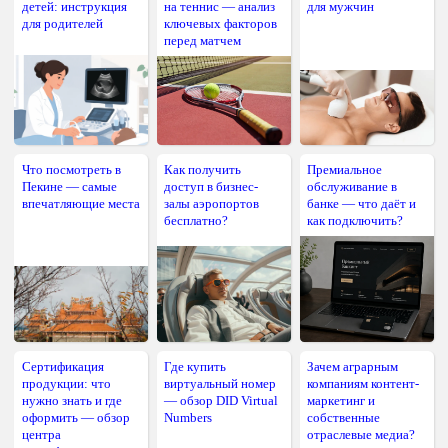
детей: инструкция
на теннис — анализ
для мужчин
для родителей
ключевых факторов
перед матчем
Что посмотреть в
Как получить
Премиальное
Пекине — самые
доступ в бизнес-
обслуживание в
впечатляющие места
залы аэропортов
банке — что даёт и
бесплатно?
как подключить?
Сертификация
Где купить
Зачем аграрным
продукции: что
виртуальный номер
компаниям контент-
нужно знать и где
— обзор DID Virtual
маркетинг и
оформить — обзор
Numbers
собственные
центра
отраслевые медиа?