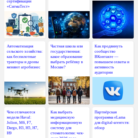
сертификации
«СигмаТест»
Автоматизация
Частная школа или
Как продвинуть
сельского хозяйства:
государственная:
сообщество
как беспилотные
какое образование
ВКонтакте —
тракторы и дроны
выбрать ребёнку в
повышаем охваты и
меняют агробизнес
Москве?
активность
аудитории
Чем отличаются
Как выбрать
Партнёрская
модели Haval:
медицинскую
программа eLama
Jolion, M6, F7,
информационную
для digital-агентств:
Dargo, H3, H5, H7,
систему для
обзор
H9
стоматологии: чек-