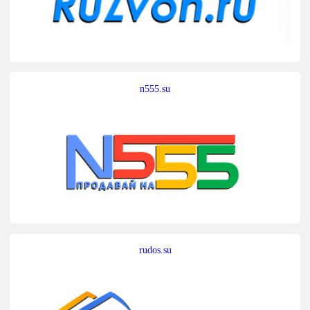
n555.su
rudos.su