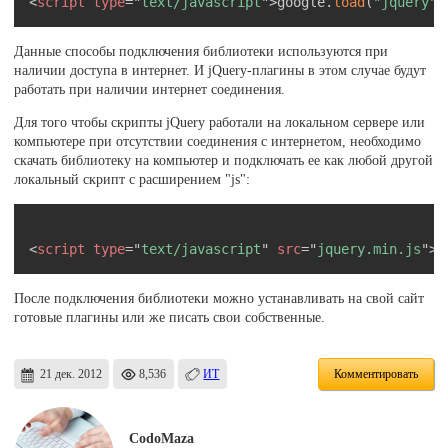
<
script
type
=
"
text/javascript
"
>
google
.
load
(
"jquery"
,
Данные способы подключения библиотеки используются при
наличии доступа в интернет. И jQuery-плагины в этом случае будут
работать при наличии интернет соединения.
Для того чтобы скрипты jQuery работали на локальном сервере или
компьютере при отсутствии соединения с интернетом, необходимо
скачать библиотеку на компьютер и подключать ее как любой другой
локальный скрипт с расширением "js":
Скопировать
<
script
type
=
"
text/javascript
"
src
=
"
jquery.min.js
"
>
<
После подключения библиотеки можно устанавливать на свой сайт
готовые плагины или же писать свои собственные.
21 дек. 2012
8,536
ИТ
Комментировать
CodoMaza