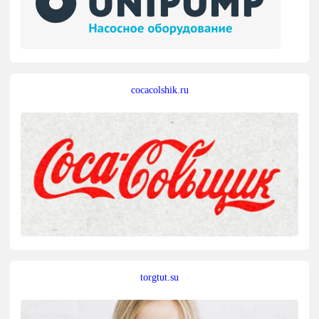
cocacolshik.ru
torgtut.su