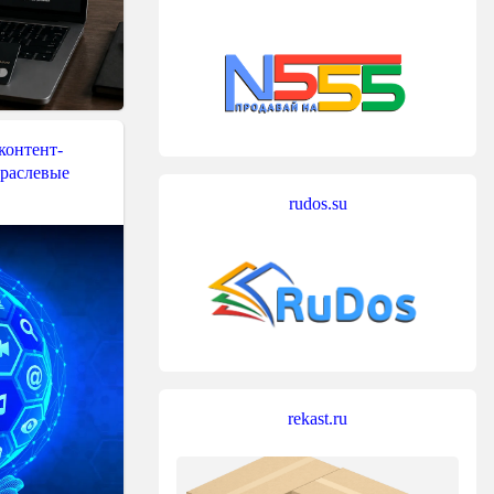
контент-
траслевые
rudos.su
rekast.ru