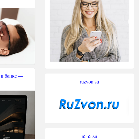
 в банке —
ruzvon.su
n555.su