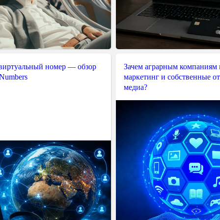
 виртуальный номер — обзор
Зачем аграрным компаниям 
 Numbers
маркетинг и собственные о
медиа?