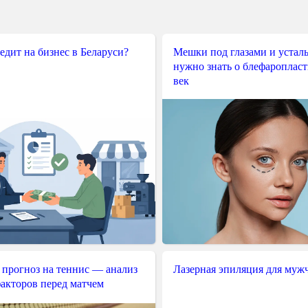
редит на бизнес в Беларуси?
Мешки под глазами и усталы
нужно знать о блефароплас
век
 прогноз на теннис — анализ
Лазерная эпиляция для муж
акторов перед матчем