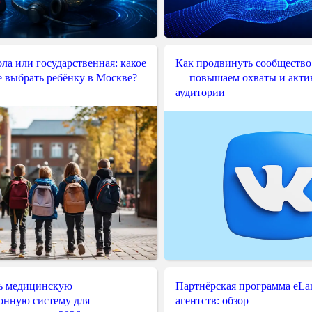
ла или государственная: какое
Как продвинуть сообщество
е выбрать ребёнку в Москве?
— повышаем охваты и акти
аудитории
ь медицинскую
Партнёрская программа eLama
нную систему для
агентств: обзор