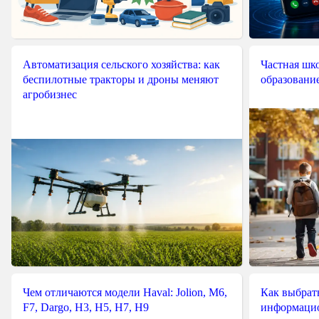
Автоматизация сельского хозяйства: как
Частная шко
беспилотные тракторы и дроны меняют
образовани
агробизнес
Чем отличаются модели Haval: Jolion, M6,
Как выбрат
F7, Dargo, H3, H5, H7, H9
информацио