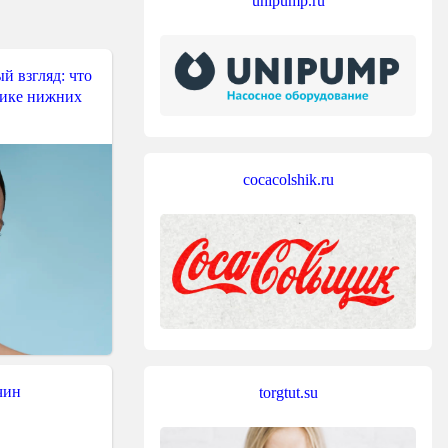
unipump.ru
й взгляд: что
тике нижних
cocacolshik.ru
чин
torgtut.su