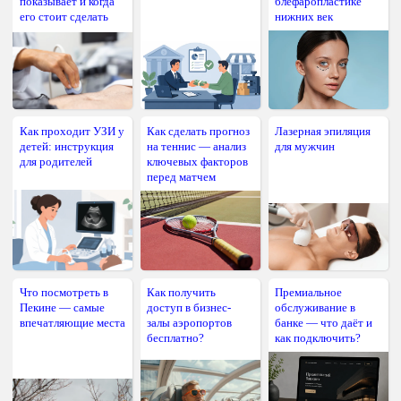
показывает и когда
блефаропластике
его стоит сделать
нижних век
Как проходит УЗИ у
Как сделать прогноз
Лазерная эпиляция
детей: инструкция
на теннис — анализ
для мужчин
для родителей
ключевых факторов
перед матчем
Что посмотреть в
Как получить
Премиальное
Пекине — самые
доступ в бизнес-
обслуживание в
впечатляющие места
залы аэропортов
банке — что даёт и
бесплатно?
как подключить?