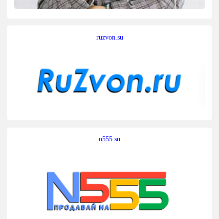
ruzvon.su
n555.su