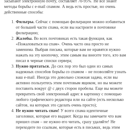
засыпают электронную почту, составляет 70-95%. Не все знают
методы борьбы с e-mail спамом. А ведь есть простые, но очень
действенные способы:
Фильтры.
Сейчас с помощью фильтрации можно избавиться
от большей части спама, если вы настроите в почтовике
фильтрацию;
Жалобы.
Во всех почтовиках есть такая функция, как
«Пожаловаться на спам». Очень часто она просто не
заменима. Выбрав письма, которые вам не нравятся нужно
нажать на эту кнопочку, этим самым вы внесете того, кто вам
писал в черные списки сервера;
Нужно прятаться.
До сих пор это был один из самых
надежных способов борьбы со спамом – не позволяйте узнать
ваш e-mail. Иногда это довольно сложная задача, если вы
активно пользуетесь этим почтовым ящиком, но вы можете
поставить вокруг @ с двух сторон пробелы. Еще вы можете
превратить свой электронный адрес в картинку с помощью
любого графического редактора или на сайте (есть несколько
сайтов, на которых это сделать очень просто);
Не нужно читать спам!
У всего спама идентичные
заголовки, которые его выдают. Когда вы замечаете что вам
пришел спам – не нужно его читать, сразу удаляйте! Не
переходите по ссылкам, которые есть в письмах, ведь этим