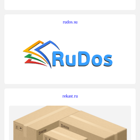
rudos.su
rekast.ru