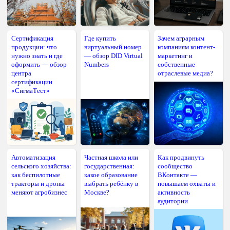
Сертификация
Где купить
Зачем аграрным
продукции: что
виртуальный номер
компаниям контент-
нужно знать и где
— обзор DID Virtual
маркетинг и
оформить — обзор
Numbers
собственные
центра
отраслевые медиа?
сертификации
«СигмаТест»
Автоматизация
Частная школа или
Как продвинуть
сельского хозяйства:
государственная:
сообщество
как беспилотные
какое образование
ВКонтакте —
тракторы и дроны
выбрать ребёнку в
повышаем охваты и
меняют агробизнес
Москве?
активность
аудитории