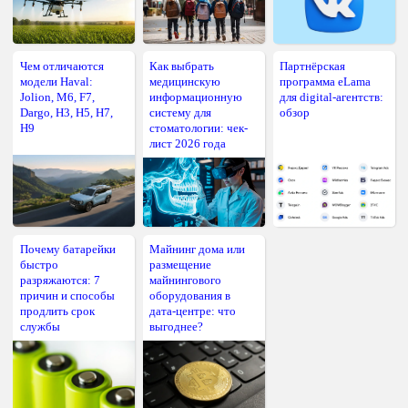
Чем отличаются
Как выбрать
Партнёрская
модели Haval:
медицинскую
программа eLama
Jolion, M6, F7,
информационную
для digital-агентств:
Dargo, H3, H5, H7,
систему для
обзор
H9
стоматологии: чек-
лист 2026 года
Почему батарейки
Майнинг дома или
быстро
размещение
разряжаются: 7
майнингового
причин и способы
оборудования в
продлить срок
дата-центре: что
службы
выгоднее?