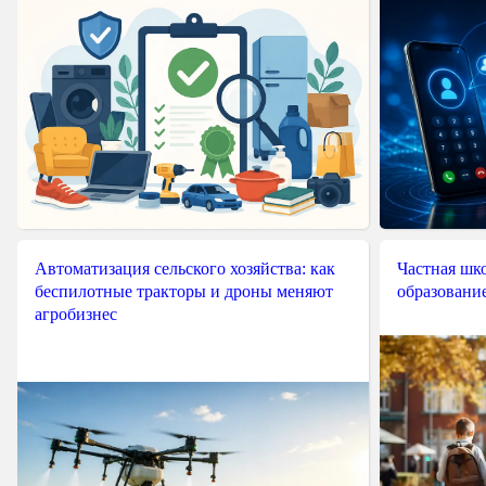
Автоматизация сельского хозяйства: как
Частная шко
беспилотные тракторы и дроны меняют
образовани
агробизнес