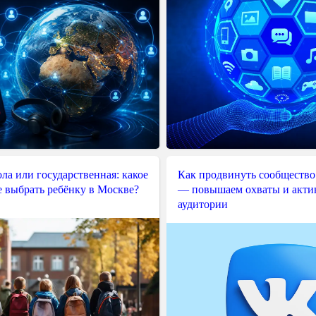
ла или государственная: какое
Как продвинуть сообщество
е выбрать ребёнку в Москве?
— повышаем охваты и акти
аудитории