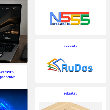
rudos.su
контент-
траслевые
rekast.ru