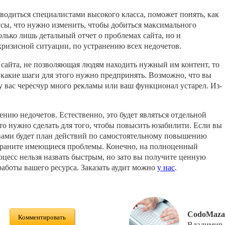
водиться специалистами высокого класса, поможет понять, как
усы, что нужно изменить, чтобы добиться максимального
олько лишь детальный отчет о проблемах сайта, но и
кризисной ситуации, по устранению всех недочетов.
 сайта, не позволяющая людям находить нужный им контент, то
 какие шаги для этого нужно предпринять. Возможно, что вы
у вас чересчур много рекламы или ваш функционал устарел. Из-
нию недочетов. Естественно, это будет являться отдельной
что нужно сделать для того, чтобы повысить юзабилити. Если вы
д вами будет план действий по самостоятельному повышению
страните имеющиеся проблемы. Конечно, на полноценный
оцесс нельзя назвать быстрым, но зато вы получите ценную
боты вашего ресурса. Заказать аудит можно
у нас
.
CodoMaza
Комментировать
Владимир