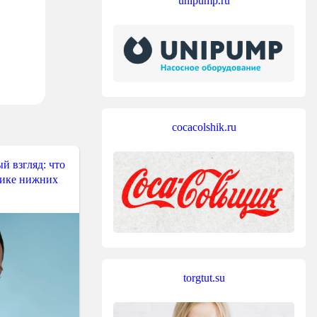
unipump.ru
cocacolshik.ru
й взгляд: что
тике нижних
torgtut.su