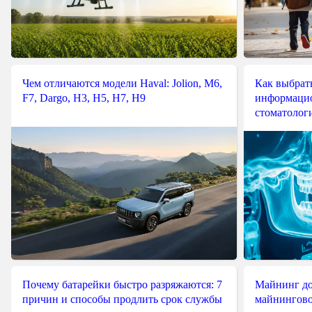
Чем отличаются модели Haval: Jolion, M6,
Как выбрат
F7, Dargo, H3, H5, H7, H9
информацио
стоматологи
Почему батарейки быстро разряжаются: 7
Майнинг до
причин и способы продлить срок службы
майнингово