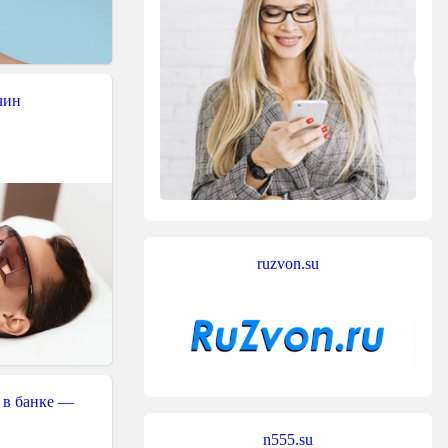
чин
ruzvon.su
 в банке —
n555.su