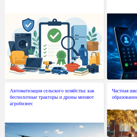
Автоматизация сельского хозяйства: как
Частная шко
беспилотные тракторы и дроны меняют
образовани
агробизнес