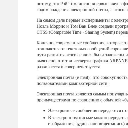
потому, что Рэй Томлинсон впервые ввел в ф
годом рождения электронной почты, а этого ч
На самом деле первые эксперименты с электр
Ноэль Моррис и Том Ван Влек создали прогр
CTSS (Compatible Time - Sharing System) пере
Конечно, современные сообщения, которые от
отличаются от текстовых сообщений сорокал
пути развития этого сервиса были заложены и
выяснено, что три четверти трафика ARPANET
развивается и совершенствуется.
Электронная почта (e-mail) - это совокупнос
пользователями компьютерной сети.
Электронная почта является самым популярны
преимуществами по сравнению с обычной «б
Электронные сообщения передаются с ог
В электронном письме можно передать 
изображения, аудио - или видеозапись) и