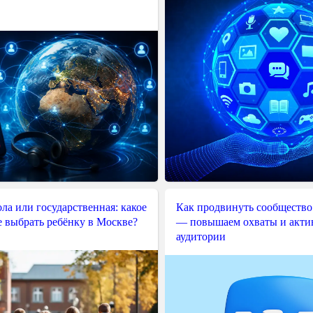
ла или государственная: какое
Как продвинуть сообщество
е выбрать ребёнку в Москве?
— повышаем охваты и акти
аудитории