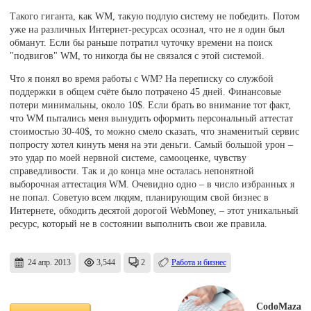
Такого гиганта, как WM, такую подлую систему не победить. Потом
уже на различных Интернет-ресурсах осознал, что не я один был
обманут. Если бы раньше потратил чуточку времени на поиск
"подвигов" WM, то никогда бы не связался с этой системой.
Что я понял во время работы с WM? На переписку со службой
поддержки в общем счёте было потрачено 45 дней. Финансовые
потери минимальны, около 10$. Если брать во внимание тот факт,
что WM пытались меня вынудить оформить персональный аттестат
стоимостью 30-40$, то можно смело сказать, что знаменитый сервис
попросту хотел кинуть меня на эти деньги. Самый большой урон –
это удар по моей нервной системе, самооценке, чувству
справедливости. Так и до конца мне осталась непонятной
выборочная аттестация WM. Очевидно одно – в число избранных я
не попал. Советую всем людям, планирующим свой бизнес в
Интернете, обходить десятой дорогой WebMoney, – этот уникальный
ресурс, который не в состоянии выполнить свои же правила.
24 апр. 2013
3,544
2
Работа и бизнес
CodoMaza