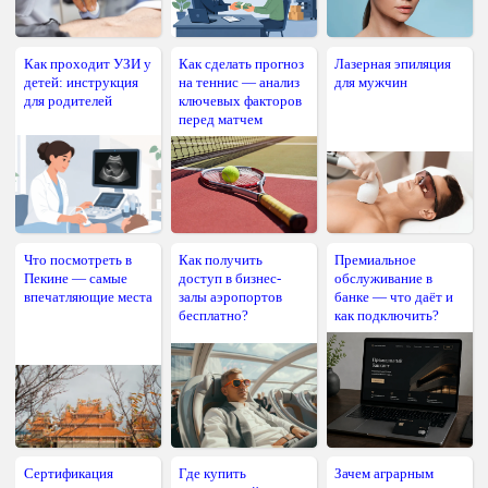
Как проходит УЗИ у
Как сделать прогноз
Лазерная эпиляция
детей: инструкция
на теннис — анализ
для мужчин
для родителей
ключевых факторов
перед матчем
Что посмотреть в
Как получить
Премиальное
Пекине — самые
доступ в бизнес-
обслуживание в
впечатляющие места
залы аэропортов
банке — что даёт и
бесплатно?
как подключить?
Сертификация
Где купить
Зачем аграрным