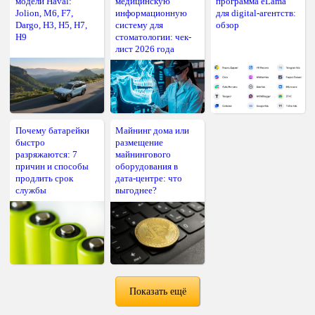
модели Haval:
медицинскую
программа eLama
Jolion, M6, F7,
информационную
для digital-агентств:
Dargo, H3, H5, H7,
систему для
обзор
H9
стоматологии: чек-
лист 2026 года
Почему батарейки
Майнинг дома или
быстро
размещение
разряжаются: 7
майнингового
причин и способы
оборудования в
продлить срок
дата-центре: что
службы
выгоднее?
Показать ещё