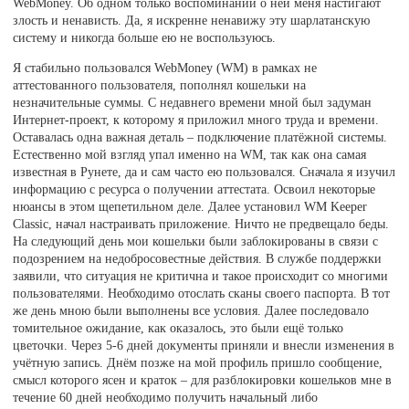
WebMoney. Об одном только воспоминании о ней меня настигают
злость и ненависть. Да, я искренне ненавижу эту шарлатанскую
систему и никогда больше ею не воспользуюсь.
Я стабильно пользовался WebMoney (WM) в рамках не
аттестованного пользователя, пополнял кошельки на
незначительные суммы. С недавнего времени мной был задуман
Интернет-проект, к которому я приложил много труда и времени.
Оставалась одна важная деталь – подключение платёжной системы.
Естественно мой взгляд упал именно на WM, так как она самая
известная в Рунете, да и сам часто ею пользовался. Сначала я изучил
информацию с ресурса о получении аттестата. Освоил некоторые
нюансы в этом щепетильном деле. Далее установил WM Keeper
Classic, начал настраивать приложение. Ничто не предвещало беды.
На следующий день мои кошельки были заблокированы в связи с
подозрением на недобросовестные действия. В службе поддержки
заявили, что ситуация не критична и такое происходит со многими
пользователями. Необходимо отослать сканы своего паспорта. В тот
же день мною были выполнены все условия. Далее последовало
томительное ожидание, как оказалось, это были ещё только
цветочки. Через 5-6 дней документы приняли и внесли изменения в
учётную запись. Днём позже на мой профиль пришло сообщение,
смысл которого ясен и краток – для разблокировки кошельков мне в
течение 60 дней необходимо получить начальный либо