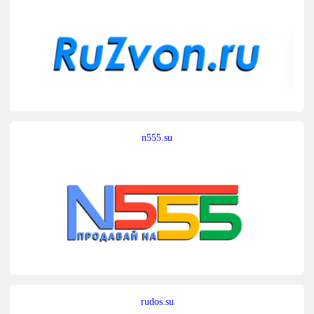
n555.su
rudos.su