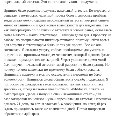
персональный аттестат. Это то, что мне нужно, - подумал я.
Принято было решение получить начальный аттестат. Во-первых, он
дешевле, а во-вторых, если мой проект будет приносить прибыль,
тогда смело можно сделать персональный аттестат, который снимет
много ограничений и даст новые возможности для владельца. Так
как информацию по получению аттестата я освоил ранее, оставалась
самая малость – найти аттестатора. Львиную долю дня я провожу на
работе, по специальности инженер-технолог, поэтому найти время
для встречи с аттестатором было не так уж просто. Все же она
состоялась. Я оплатил услугу, собрал необходимые документы и
встретился с приятным молодым человеком, который принял бумаги
и сказал подождать несколько дней. Через указанное время мной
был получен начальный аттестат, моей радости не было границ. Но
почему-то мои кошельки по-прежнему были заблокированы.
Принимать платежи я мог, но осуществлять переводы не было
возможности. Пришлось снова обратиться в службу поддержки. Я
попросил разблокировать мои кошельки, так как выполнил все
требования, предъявляемые мне системой WebMoney. Ответа не
было три дня. Далее я получил очень лаконичный ответ – для
разблокировки кошельков нужен персональный аттестат. Переписка
длилась 21 день, то есть я отослал 3-4 сообщения, но каждый раз
ждать приходилось такое же количество дней. Потом попросили
обратиться в арбитраж.