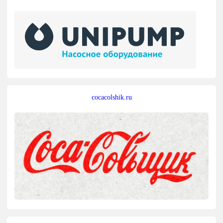
cocacolshik.ru