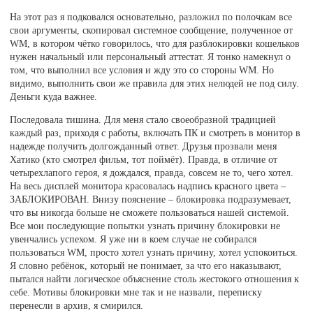
На этот раз я подковался основательно, разложил по полочкам все
свои аргументы, скопировал системное сообщение, полученное от
WM, в котором чётко говорилось, что для разблокировки кошельков
нужен начальный или персональный аттестат. Я тонко намекнул о
том, что выполнил все условия и жду это со стороны WM. Но
видимо, выполнить свои же правила для этих нелюдей не под силу.
Деньги куда важнее.
Последовала тишина. Для меня стало своеобразной традицией
каждый раз, приходя с работы, включать ПК и смотреть в монитор в
надежде получить долгожданный ответ. Друзья прозвали меня
Хатико (кто смотрел фильм, тот поймёт). Правда, в отличие от
четырехлапого героя, я дождался, правда, совсем не то, чего хотел.
На весь дисплей монитора красовалась надпись красного цвета –
ЗАБЛОКИРОВАН. Внизу пояснение – блокировка подразумевает,
что вы никогда больше не сможете пользоваться нашей системой.
Все мои последующие попытки узнать причину блокировки не
увенчались успехом. Я уже ни в коем случае не собирался
пользоваться WM, просто хотел узнать причину, хотел успокоиться.
Я словно ребёнок, который не понимает, за что его наказывают,
пытался найти логическое объяснение столь жестокого отношения к
себе. Мотивы блокировки мне так и не назвали, переписку
перенесли в архив, я смирился.