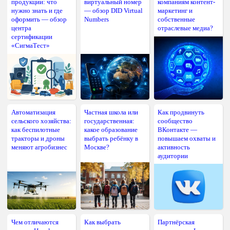
продукции: что
виртуальный номер
компаниям контент-
нужно знать и где
— обзор DID Virtual
маркетинг и
оформить — обзор
Numbers
собственные
центра
отраслевые медиа?
сертификации
«СигмаТест»
Автоматизация
Частная школа или
Как продвинуть
сельского хозяйства:
государственная:
сообщество
как беспилотные
какое образование
ВКонтакте —
тракторы и дроны
выбрать ребёнку в
повышаем охваты и
меняют агробизнес
Москве?
активность
аудитории
Чем отличаются
Как выбрать
Партнёрская