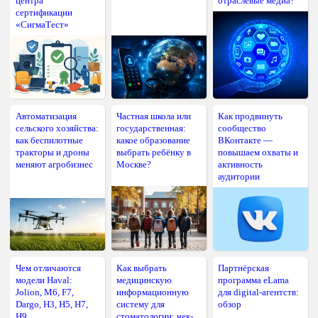
центра
отраслевые медиа?
сертификации
«СигмаТест»
Автоматизация
Частная школа или
Как продвинуть
сельского хозяйства:
государственная:
сообщество
как беспилотные
какое образование
ВКонтакте —
тракторы и дроны
выбрать ребёнку в
повышаем охваты и
меняют агробизнес
Москве?
активность
аудитории
Чем отличаются
Как выбрать
Партнёрская
модели Haval:
медицинскую
программа eLama
Jolion, M6, F7,
информационную
для digital-агентств:
Dargo, H3, H5, H7,
систему для
обзор
H9
стоматологии: чек-