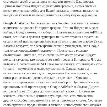
системами своей страны, вряд ли заметят именно Ваш проект.
Ценовая политика Яндекс.Директ универсальна, а сама система
имеет тонкую настройку для Вашей рекламы, помогая исключить
ненужные ключи и не переплачивать за «ненужную» аудиторию.
Google AdWords
. Поисковая система Google охватывает огромное
количество мирового Интернет трафика. Что-то Яндекс не может
найти, а Google может, и наоборот. Пользоваться сервисом AdWords
стоит, если Ваша целевая аудитория не имеет строгих возрастных
ограничений или вы ориентированы на аудиторию не старше 25 лет.
Касаемо возраста, то здесь крайне сложно утверждать, что Google
только для определённой аудитории. Просто так заложено
статистикой. Опять же, эта система имеет массу плюсов и будет
полезна каждому, кто продвигает свой проект в Интернете. Что же
выбрать? Профессионалы SEO вам точно скажут, что выбирать что-
то одно – неуместно и малорезультативно. Однако если вы
ограничены в средствах для продвижения Вашего проекта, то не
стоит распыляться и делить бюджет на две части. Конечно, с
большими проектами и стартами всё наоборот. При возможности
продвигать свой проект сразу в Google AdWords и Яндекс.Директ –
используйте её. Это даст дополнительный эффект. Но стоит не
забывать, что помимо данных двух сервисов, есть множество
других способов продвижения в топы поисковых систем. Составьте
свою стратегию продвижения, а главное, используйте свой бюджет