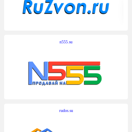
n555.su
rudos.su