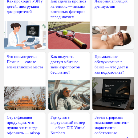
Как проходит УЗИ у
Как сделать прогноз
Лазерная эпиляция
детей: инструкция
на теннис — анализ
для мужчин
для родителей
ключевых факторов
перед матчем
Что посмотреть в
Как получить
Премиальное
Пекине — самые
доступ в бизнес-
обслуживание в
впечатляющие места
залы аэропортов
банке — что даёт и
бесплатно?
как подключить?
Сертификация
Где купить
Зачем аграрным
продукции: что
виртуальный номер
компаниям контент-
нужно знать и где
— обзор DID Virtual
маркетинг и
оформить — обзор
Numbers
собственные