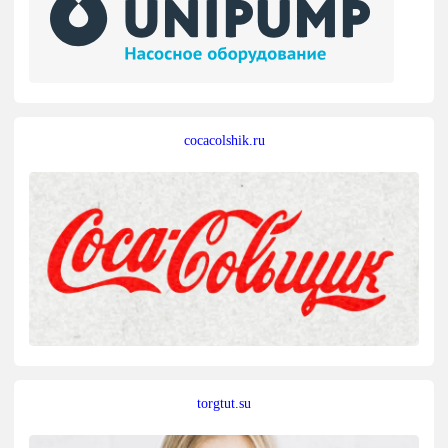
cocacolshik.ru
torgtut.su