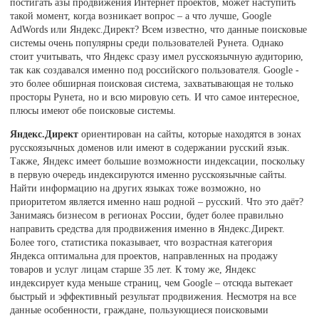
постигать азы продвижения Интернет проектов, может наступить
такой момент, когда возникает вопрос – а что лучше, Google
AdWords или Яндекс.Директ? Всем известно, что данные поисковые
системы очень популярны среди пользователей Рунета. Однако
стоит учитывать, что Яндекс сразу имел русскоязычную аудиторию,
так как создавался именно под российского пользователя. Google -
это более обширная поисковая система, захватывающая не только
просторы Рунета, но и всю мировую сеть. И что самое интересное,
плюсы имеют обе поисковые системы.
Яндекс.Директ
ориентирован на сайты, которые находятся в зонах
русскоязычных доменов или имеют в содержании русский язык.
Также, Яндекс имеет большие возможности индексации, поскольку
в первую очередь индексируются именно русскоязычные сайты.
Найти информацию на других языках тоже возможно, но
приоритетом является именно наш родной – русский. Что это даёт?
Занимаясь бизнесом в регионах России, будет более правильно
направить средства для продвижения именно в Яндекс.Директ.
Более того, статистика показывает, что возрастная категория
Яндекса оптимальна для проектов, направленных на продажу
товаров и услуг лицам старше 35 лет. К тому же, Яндекс
индексирует куда меньше страниц, чем Google – отсюда вытекает
быстрый и эффективный результат продвижения. Несмотря на все
данные особенности, граждане, пользующиеся поисковыми