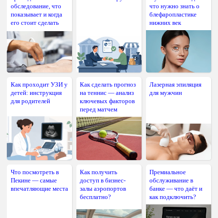
обследование, что
что нужно знать о
показывает и когда
блефаропластике
его стоит сделать
нижних век
Как проходит УЗИ у
Как сделать прогноз
Лазерная эпиляция
детей: инструкция
на теннис — анализ
для мужчин
для родителей
ключевых факторов
перед матчем
Что посмотреть в
Как получить
Премиальное
Пекине — самые
доступ в бизнес-
обслуживание в
впечатляющие места
залы аэропортов
банке — что даёт и
бесплатно?
как подключить?