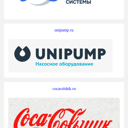
unipump.ru
cocacolshik.ru