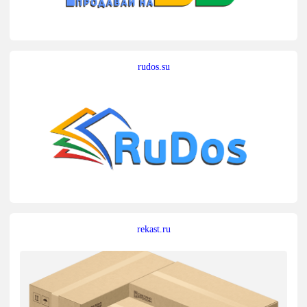
rudos.su
rekast.ru