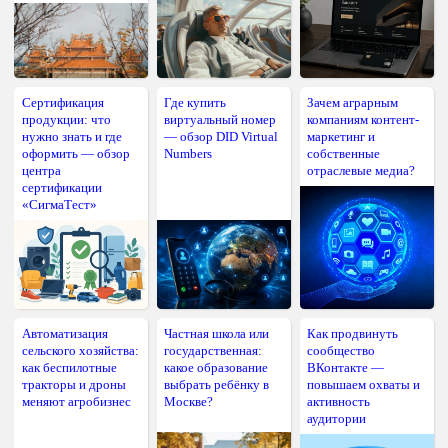
Сертификация
Где купить
Зачем аграрным
продукции: что
виртуальный номер
компаниям контент-
нужно знать и где
— обзор DID Virtual
маркетинг и
оформить — обзор
Numbers
собственные
центра
отраслевые медиа?
сертификации
«СигмаТест»
Автоматизация
Частная школа или
Как продвинуть
сельского хозяйства:
государственная:
сообщество
как беспилотные
какое образование
ВКонтакте —
тракторы и дроны
выбрать ребёнку в
повышаем охваты и
меняют агробизнес
Москве?
активность
аудитории