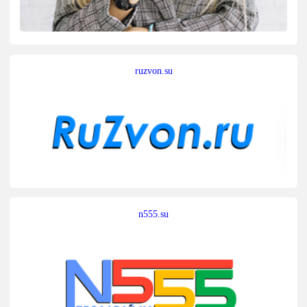
ruzvon.su
n555.su