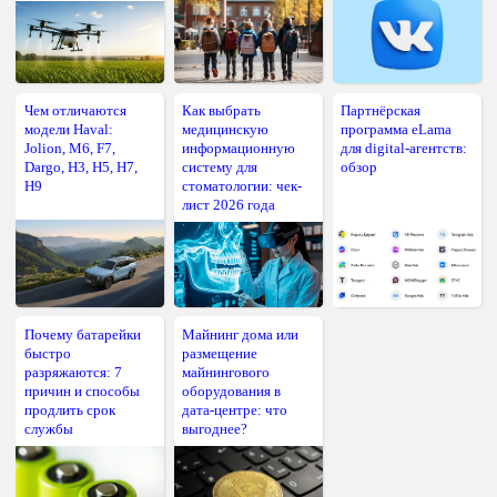
Чем отличаются
Как выбрать
Партнёрская
модели Haval:
медицинскую
программа eLama
Jolion, M6, F7,
информационную
для digital-агентств:
Dargo, H3, H5, H7,
систему для
обзор
H9
стоматологии: чек-
лист 2026 года
Почему батарейки
Майнинг дома или
быстро
размещение
разряжаются: 7
майнингового
причин и способы
оборудования в
продлить срок
дата-центре: что
службы
выгоднее?