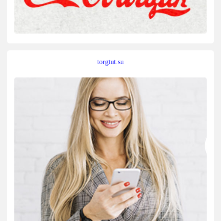
torgtut.su