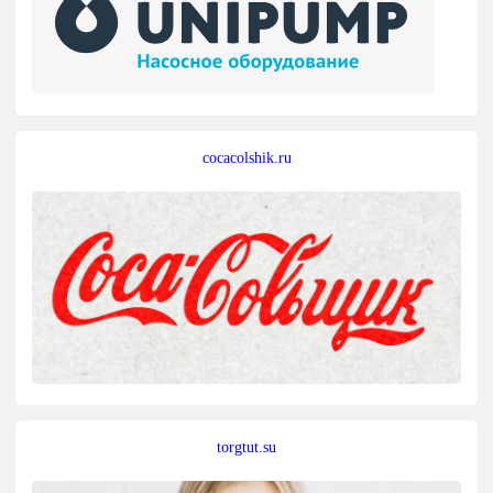
cocacolshik.ru
torgtut.su