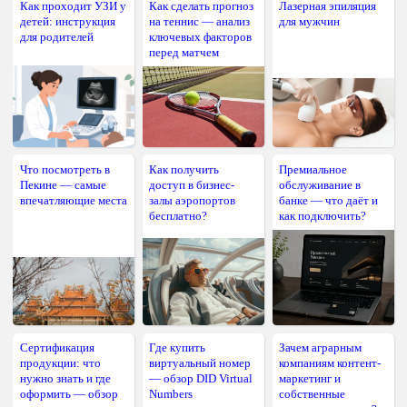
Как проходит УЗИ у
Как сделать прогноз
Лазерная эпиляция
детей: инструкция
на теннис — анализ
для мужчин
для родителей
ключевых факторов
перед матчем
Что посмотреть в
Как получить
Премиальное
Пекине — самые
доступ в бизнес-
обслуживание в
впечатляющие места
залы аэропортов
банке — что даёт и
бесплатно?
как подключить?
Сертификация
Где купить
Зачем аграрным
продукции: что
виртуальный номер
компаниям контент-
нужно знать и где
— обзор DID Virtual
маркетинг и
оформить — обзор
Numbers
собственные