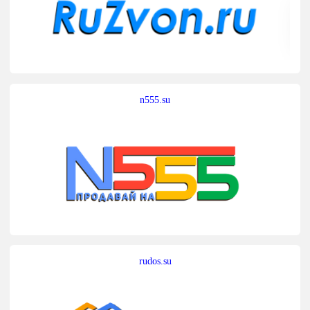
n555.su
rudos.su