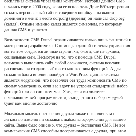
бесплатная система управления контентом. История данной CMS
началась еще в 2000 году, когда ее основатель Дрис Бёйтаерт решил
создать персональный сайт и совершил ошибку в названии
доменного имени: вместо dorp.org (деревня) он написал drop.org
(капля). Отныне именно капля является символом, по которому
данная CMS и узнается.
Возможности CMS Drupal ограничиваются только лишь фантазией и
мастерством разработчика. С помощью данной системы управления
контентом создаются личные странички, блоги, сайты-архивы,
социальные сети. Несмотря на то, что с помощь CMS Drupal
возможно выполнить сайт любой сложности, система все-таки
рассчитана на создание сайтов со множеством функций. А для
создания блога вполне подойдет и WordPress. Данная система
является модульной, что позволяет без труда компоновать CMS по
своему усмотрению, если вас вдруг не устроил стандартный набор
функций или он слишком мал. Хотя, если вы являетесь
начинающим веб-программистом, стандартного набора модулей
будет вам вполне достаточно.
Модульная модель построения друпла также позволит вам с
легкостью изменять и создавать шаблоны оформления для вашего
сайта. Выше было описано, что друпал – бесплатная CMS. Не все
коммерческие CMS способны посоревноваться с друпал, при этом