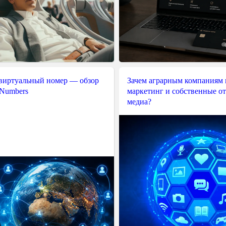
 виртуальный номер — обзор
Зачем аграрным компаниям 
 Numbers
маркетинг и собственные о
медиа?