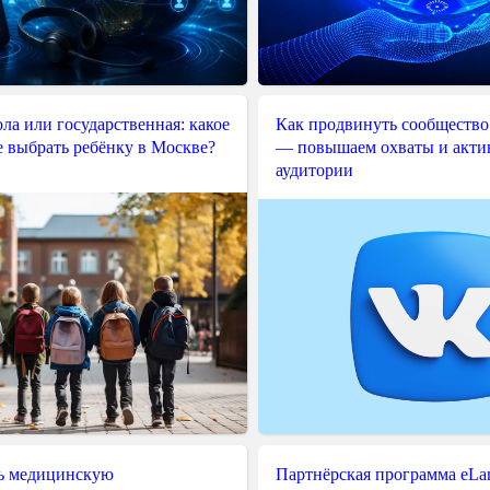
ла или государственная: какое
Как продвинуть сообщество
е выбрать ребёнку в Москве?
— повышаем охваты и акти
аудитории
ь медицинскую
Партнёрская программа eLama