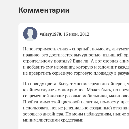
Комментарии
valery1970
,
16 июн. 2012
Неповторимость стиля - спорный, по-моему, аргумент
правило, это достигается вычурностью, излишней о
строительному порталу? Едва ли. А вот озорная ан
и добавить ему изюминку, которую и запомнит кажды
не превратить серьезную торговую площадку в разуд
По поводу цвета. Бытует мнение среди дизайнеров, ч
крайнем случае - монохромное. Может быть, но врем
современной жизни: розовые мобильники, малиново-
Пройти мимо этой цветовой палитры, по-моему, прес
использовать новые (специально созданные) оттенки 
хорошего дизайнера. По моим наблюдениям, нынче х
минималистскими средствами.