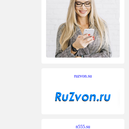
ruzvon.su
n555.su