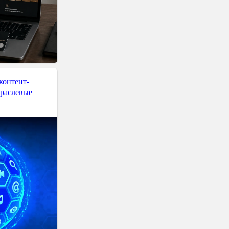
контент-
траслевые