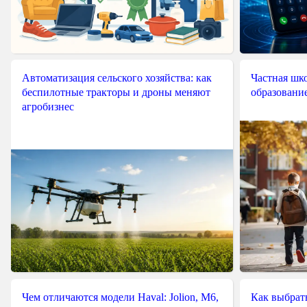
Автоматизация сельского хозяйства: как
Частная шко
беспилотные тракторы и дроны меняют
образовани
агробизнес
Чем отличаются модели Haval: Jolion, M6,
Как выбрат