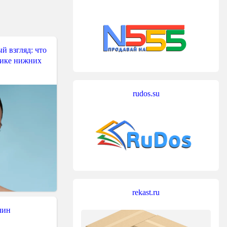
й взгляд: что
тике нижних
rudos.su
rekast.ru
чин