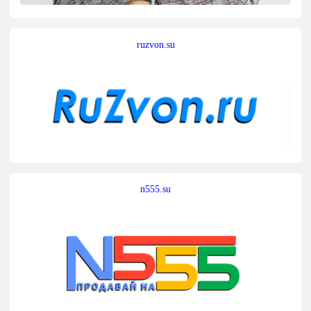
ruzvon.su
n555.su