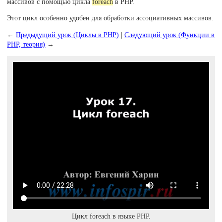
массивов с помощью цикла
foreach
в PHP.
Этот цикл особенно удобен для обработки ассоциативных массивов.
←
Предыдущий урок (Циклы в PHP)
|
Следующий урок (Функции в
PHP, теория)
→
Цикл foreach в языке PHP.