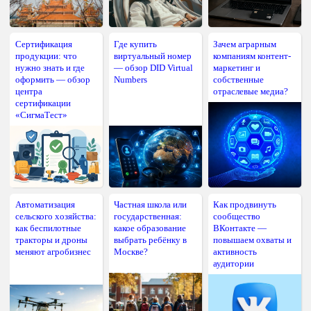
Сертификация
Где купить
Зачем аграрным
продукции: что
виртуальный номер
компаниям контент-
нужно знать и где
— обзор DID Virtual
маркетинг и
оформить — обзор
Numbers
собственные
центра
отраслевые медиа?
сертификации
«СигмаТест»
Автоматизация
Частная школа или
Как продвинуть
сельского хозяйства:
государственная:
сообщество
как беспилотные
какое образование
ВКонтакте —
тракторы и дроны
выбрать ребёнку в
повышаем охваты и
меняют агробизнес
Москве?
активность
аудитории