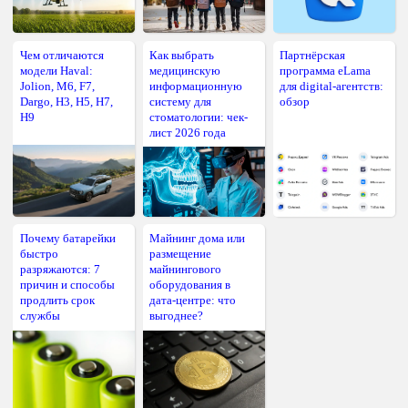
Чем отличаются
Как выбрать
Партнёрская
модели Haval:
медицинскую
программа eLama
Jolion, M6, F7,
информационную
для digital-агентств:
Dargo, H3, H5, H7,
систему для
обзор
H9
стоматологии: чек-
лист 2026 года
Почему батарейки
Майнинг дома или
быстро
размещение
разряжаются: 7
майнингового
причин и способы
оборудования в
продлить срок
дата-центре: что
службы
выгоднее?