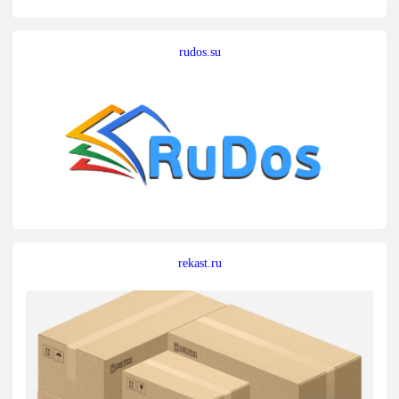
rudos.su
rekast.ru