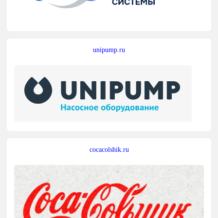
unipump.ru
cocacolshik.ru