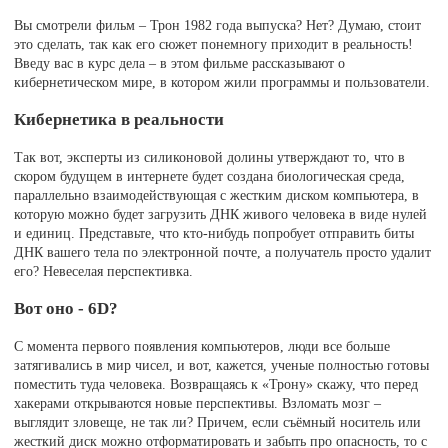
Вы смотрели фильм – Трон 1982 года выпуска? Нет? Думаю, стоит
это сделать, так как его сюжет понемногу приходит в реальность!
Введу вас в курс дела – в этом фильме рассказывают о
кибернетическом мире, в котором жили программы и пользователи.
Кибернетика в реальности
Так вот, эксперты из силиконовой долины утверждают то, что в
скором будущем в интернете будет создана биологическая среда,
параллельно взаимодействующая с жестким диском компьютера, в
которую можно будет загрузить ДНК живого человека в виде нулей
и единиц. Представьте, что кто-нибудь попробует отправить биты
ДНК вашего тела по электронной почте, а получатель просто удалит
его? Невеселая перспективка.
Вот оно - 6D?
С момента первого появления компьютеров, люди все больше
затягивались в мир чисел, и вот, кажется, ученые полностью готовы
поместить туда человека. Возвращаясь к «Трону» скажу, что перед
хакерами открываются новые перспективы. Взломать мозг –
выглядит зловеще, не так ли? Причем, если съёмный носитель или
жесткий диск можно отформатировать и забыть про опасность, то с