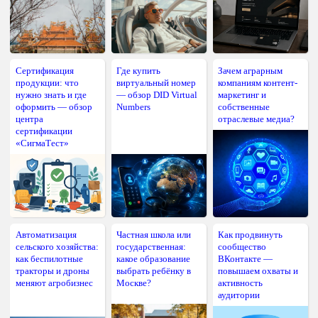
Сертификация
Где купить
Зачем аграрным
продукции: что
виртуальный номер
компаниям контент-
нужно знать и где
— обзор DID Virtual
маркетинг и
оформить — обзор
Numbers
собственные
центра
отраслевые медиа?
сертификации
«СигмаТест»
Автоматизация
Частная школа или
Как продвинуть
сельского хозяйства:
государственная:
сообщество
как беспилотные
какое образование
ВКонтакте —
тракторы и дроны
выбрать ребёнку в
повышаем охваты и
меняют агробизнес
Москве?
активность
аудитории