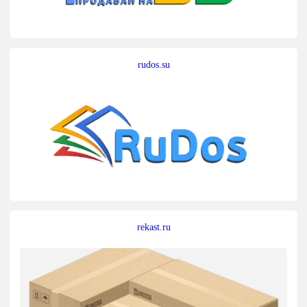
rudos.su
rekast.ru