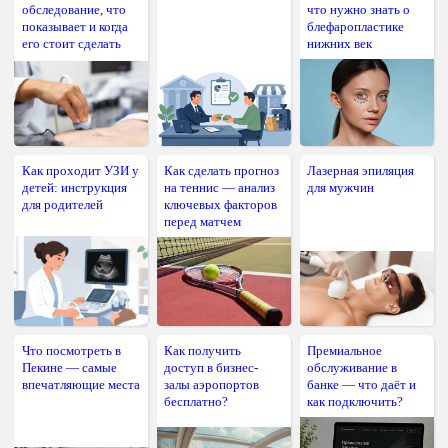
обследование, что
что нужно знать о
показывает и когда
блефаропластике
его стоит сделать
нижних век
Как проходит УЗИ у
Как сделать прогноз
Лазерная эпиляция
детей: инструкция
на теннис — анализ
для мужчин
для родителей
ключевых факторов
перед матчем
Что посмотреть в
Как получить
Премиальное
Пекине — самые
доступ в бизнес-
обслуживание в
впечатляющие места
залы аэропортов
банке — что даёт и
бесплатно?
как подключить?