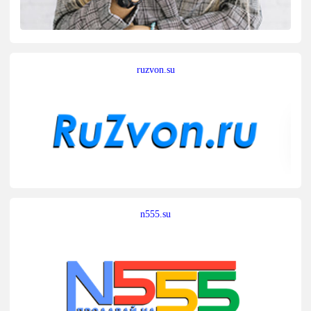
ruzvon.su
n555.su