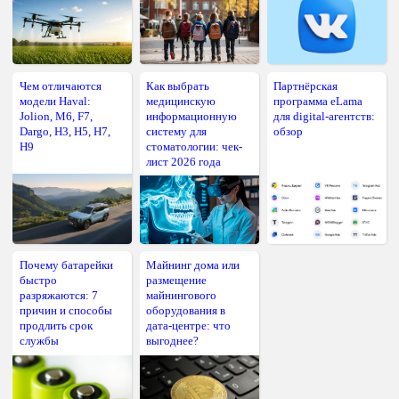
Чем отличаются
Как выбрать
Партнёрская
модели Haval:
медицинскую
программа eLama
Jolion, M6, F7,
информационную
для digital-агентств:
Dargo, H3, H5, H7,
систему для
обзор
H9
стоматологии: чек-
лист 2026 года
Почему батарейки
Майнинг дома или
быстро
размещение
разряжаются: 7
майнингового
причин и способы
оборудования в
продлить срок
дата-центре: что
службы
выгоднее?