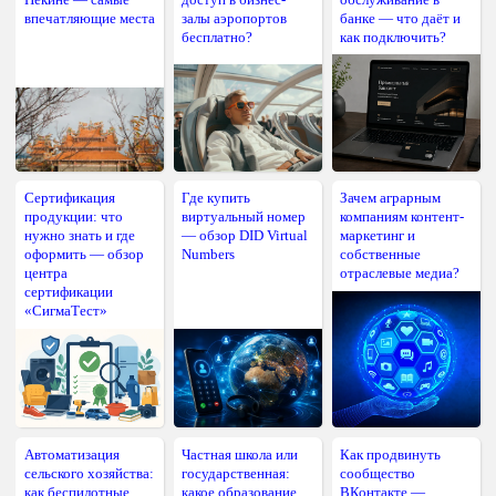
впечатляющие места
залы аэропортов
банке — что даёт и
бесплатно?
как подключить?
Сертификация
Где купить
Зачем аграрным
продукции: что
виртуальный номер
компаниям контент-
нужно знать и где
— обзор DID Virtual
маркетинг и
оформить — обзор
Numbers
собственные
центра
отраслевые медиа?
сертификации
«СигмаТест»
Автоматизация
Частная школа или
Как продвинуть
сельского хозяйства:
государственная:
сообщество
как беспилотные
какое образование
ВКонтакте —