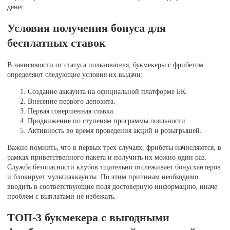
денег.
Условия получения бонуса для
бесплатных ставок
В зависимости от статуса пользователя, букмекеры с фрибетом
определяют следующие условия их выдачи:
Создание аккаунта на официальной платформе БК.
Внесение первого депозита.
Первая совершенная ставка.
Продвижение по ступеням программы лояльности.
Активность во время проведения акций и розыгрышей.
Важно помнить, что в первых трех случаях, фрибеты начисляются, в
рамках приветственного пакета и получить их можно один раз.
Служба безопасности клубов тщательно отслеживает бонусхантеров
и блокирует мультиаккаунты. По этим причинам необходимо
вводить в соответствующие поля достоверную информацию, иначе
проблем с выплатами не избежать.
ТОП-3 букмекера с выгодными