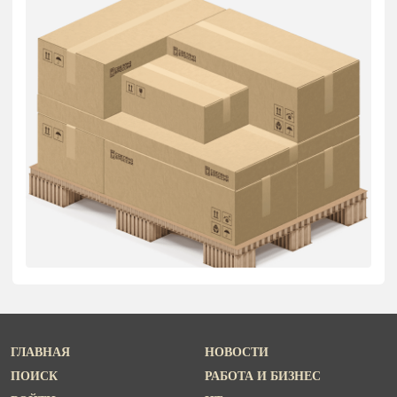
ГЛАВНАЯ
НОВОСТИ
ПОИСК
РАБОТА И БИЗНЕС