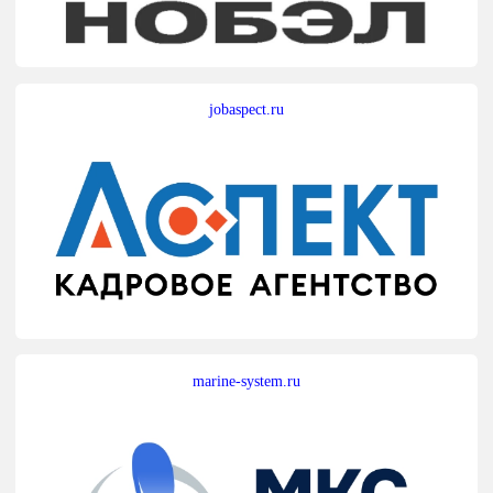
jobaspect.ru
marine-system.ru