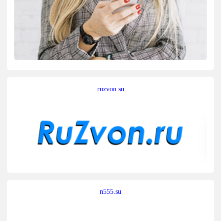
ruzvon.su
n555.su