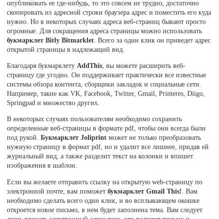
опубликовать ее где-нибудь, то это совсем не трудно, достаточно
скопировать из адресной строки браузера адрес и поместить его куда
нужно. Но в некоторых случаях адреса веб-страниц бывают просто
огромные. Для сокращения адреса страницы можно использовать
букмарклет Bitly Bitmarklet
. Всего за один клик он приведет адрес
открытой страницы в надлежащий вид.
Благодаря букмарклету
AddThis
, вы можете расширить веб-
страницу где угодно. Он поддерживает практически все известные
системы обзора контента, сборщики закладок и социальные сети.
Например, такие как VK, Facebook, Twitter, Gmail, Printeres, Diigo,
Springpad и множество других.
В некоторых случаях пользователям необходимо сохранить
определенные веб-страницы в формате pdf, чтобы они всегда были
под рукой.
Букмарклет Joliprint
может не только преобразовать
нужную страницу в формат pdf, но и удалит все лишнее, придав ей
журнальный вид, а также разделит текст на колонки и впишет
изображения в шаблон.
Если вы желаете отправить ссылку на открытую web-страницу по
электронной почте, вам поможет
букмарклет Gmail This!
. Вам
необходимо сделать всего один клик, и во всплывающем окошке
откроется новое письмо, в нем будет заполнена тема. Вам следует
лишь вписать электронный адрес того, кто получит письмо и