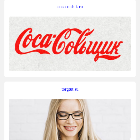
cocacolshik.ru
torgtut.su