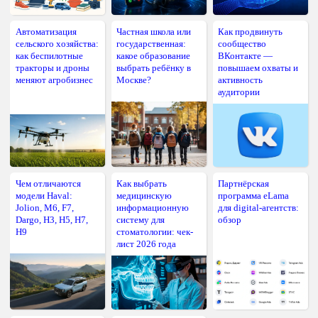
Автоматизация
Частная школа или
Как продвинуть
сельского хозяйства:
государственная:
сообщество
как беспилотные
какое образование
ВКонтакте —
тракторы и дроны
выбрать ребёнку в
повышаем охваты и
меняют агробизнес
Москве?
активность
аудитории
Чем отличаются
Как выбрать
Партнёрская
модели Haval:
медицинскую
программа eLama
Jolion, M6, F7,
информационную
для digital-агентств:
Dargo, H3, H5, H7,
систему для
обзор
H9
стоматологии: чек-
лист 2026 года