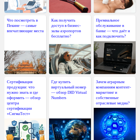
Что посмотреть в
Как получить
Премиальное
Пекине — самые
доступ в бизнес-
обслуживание в
впечатляющие места
залы аэропортов
банке — что даёт и
бесплатно?
как подключить?
Сертификация
Где купить
Зачем аграрным
продукции: что
виртуальный номер
компаниям контент-
нужно знать и где
— обзор DID Virtual
маркетинг и
оформить — обзор
Numbers
собственные
центра
отраслевые медиа?
сертификации
«СигмаТест»