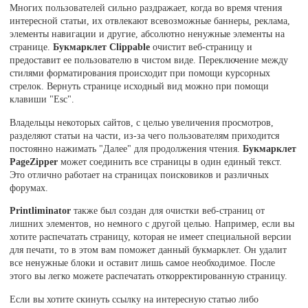
Многих пользователей сильно раздражает, когда во время чтения
интересной статьи, их отвлекают всевозможные баннеры, реклама,
элементы навигации и другие, абсолютно ненужные элементы на
странице.
Букмарклет Clippable
очистит веб-страницу и
предоставит ее пользователю в чистом виде. Переключение между
стилями форматирования происходит при помощи курсорных
стрелок. Вернуть странице исходный вид можно при помощи
клавиши "Esc".
Владельцы некоторых сайтов, с целью увеличения просмотров,
разделяют статьи на части, из-за чего пользователям приходится
постоянно нажимать "Далее" для продолжения чтения.
Букмарклет
PageZipper
может соединить все страницы в один единый текст.
Это отлично работает на страницах поисковиков и различных
форумах.
Printliminator
также был создан для очистки веб-страниц от
лишних элементов, но немного с другой целью. Например, если вы
хотите распечатать страницу, которая не имеет специальной версии
для печати, то в этом вам поможет данный букмарклет. Он удалит
все ненужные блоки и оставит лишь самое необходимое. После
этого вы легко можете распечатать откорректированную страницу.
Если вы хотите скинуть ссылку на интересную статью либо