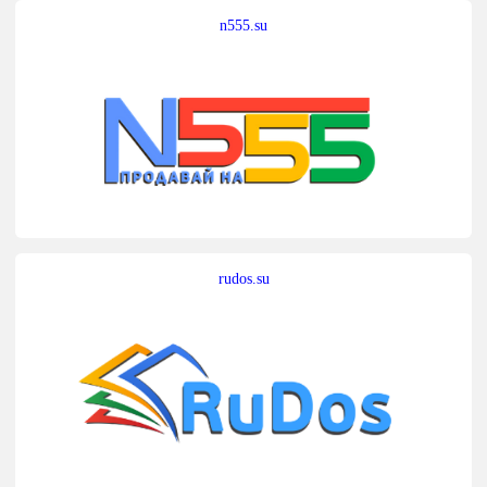
n555.su
rudos.su