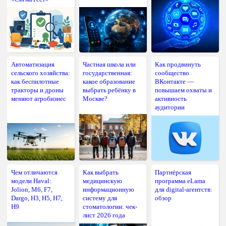
Автоматизация
Частная школа или
Как продвинуть
сельского хозяйства:
государственная:
сообщество
как беспилотные
какое образование
ВКонтакте —
тракторы и дроны
выбрать ребёнку в
повышаем охваты и
меняют агробизнес
Москве?
активность
аудитории
Чем отличаются
Как выбрать
Партнёрская
модели Haval:
медицинскую
программа eLama
Jolion, M6, F7,
информационную
для digital-агентств:
Dargo, H3, H5, H7,
систему для
обзор
H9
стоматологии: чек-
лист 2026 года