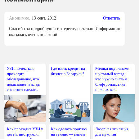
Анонимно,
13 сент. 2012
Ответить
Спасибо за подробную и интересную статью. Информация
оказалась очень полезной.
УЗИ почек: как
Где взять кредит на
Мешки под глазами
проходит
бизнес в Беларуси?
и усталый взгляд:
обследование, что
что нужно знать о
показывает и когда
блефаропластике
его стоит сделать
нижних век
Как проходит УЗИ у
Как сделать прогноз
Лазерная эпиляция
детей: инструкция
на теннис — анализ
для мужчин