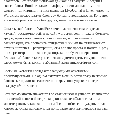
блоггеров. Это вполне неплохой движок для запуска и ведения
своего блога. Вообще, таких платформ в сети довольно много,
самыми популярными из них являются LiveJournal и Liveinternet, но
WordPress предоставляет блоггеру большие возможности. Конечно,
эта платформа, как и любая другая, имеет и свои недостатки.
Создать свой блог на WordPress очень легко, это может сделать
каждый, достаточно войти на сайт wordpress.com и нажать большую
яркую, оранжевую кнопку, нажимаем ее, и приступаем к
регистрации, эта процедура стандартна и ничем не отличается от
других интернет – регистраций, она вполне проста и понята. Сразу
после регистрации в вашем распоряжении будет совершенно
бесплатный блог, также у вас появится домен третьего уровня, его
адрес может быть таким: выбранный вами ник.wordpress.com.
Блоги на WordPress обладают следующими основными
преимуществами. На одном аккаунте можно вести сразу несколько
блогов, которыми вы сможете одновременно управлять, через
вкладку «Мои Блоги».
Есть возможность знакомится со статистикой и узнавать количество
посещений вашего блога, также, во вкладке «Статистика», вы
можете узнать какие ваши посты были наиболее популярны и какие
ключевые слова используются пользователями для перехода на ваш
блог.