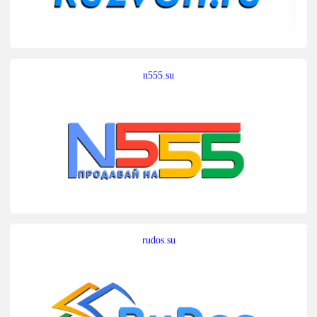
n555.su
rudos.su