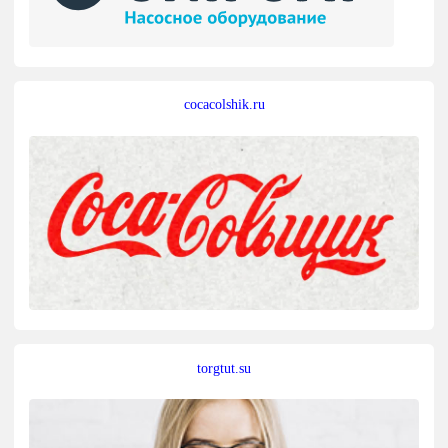
cocacolshik.ru
torgtut.su