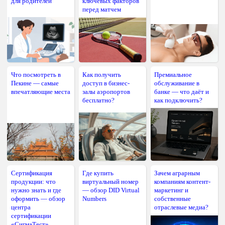
для родителей
ключевых факторов
перед матчем
Что посмотреть в
Как получить
Премиальное
Пекине — самые
доступ в бизнес-
обслуживание в
впечатляющие места
залы аэропортов
банке — что даёт и
бесплатно?
как подключить?
Сертификация
Где купить
Зачем аграрным
продукции: что
виртуальный номер
компаниям контент-
нужно знать и где
— обзор DID Virtual
маркетинг и
оформить — обзор
Numbers
собственные
центра
отраслевые медиа?
сертификации
«СигмаТест»