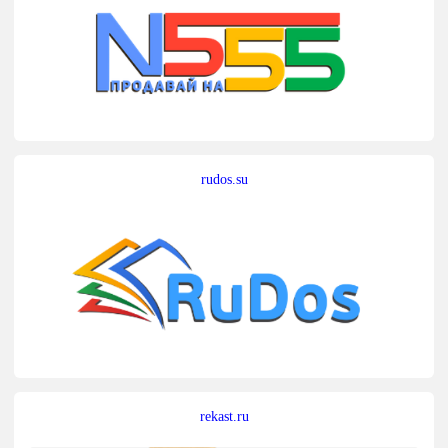
rudos.su
rekast.ru