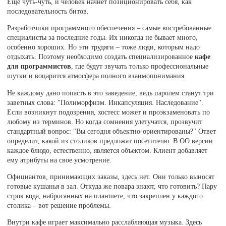
Еще чуть-чуть, и человек начнет позиционировать себя, как
последовательность битов.
Разработчики программного обеспечения – самые востребованные
специалисты за последние годы. Их никогда не бывает много,
особенно хороших. Но эти трудяги – тоже люди, которым надо
отдыхать. Поэтому необходимо создать специализированное
кафе
для программистов
, где будут звучать только профессиональные
шутки и воцарится атмосфера полного взаимопонимания.
Не каждому дано попасть в это заведение, ведь паролем станут три
заветных слова: "Полиморфизм. Инкапсуляция. Наследование".
Если возникнут подозрения, хостесс может и проэкзаменовать по
любому из терминов. Но когда сомнения улетучатся, прозвучит
стандартный вопрос: "Вы сегодня объектно-ориентированы?" Ответ
определит, какой из столиков предложат посетителю. В ОО версии
каждое блюдо, естественно, является объектом. Клиент добавляет
ему атрибуты на свое усмотрение.
Официантов, принимающих заказы, здесь нет. Они только выносят
готовые кушанья в зал. Откуда же повара знают, что готовить? Пару
строк кода, набросанных на планшете, что закреплен у каждого
столика – вот решение проблемы.
Внутри кафе играет максимально расслабляющая музыка. Здесь