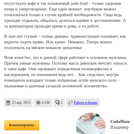
отсутствуют кофе и так называемый junk-food – только здоровая
пища и умиротворение. Еще один момент: ноутбуком можно
пользоваться только в случае крайней необходимости. Сюда ведь
приходят отдыхать, общаться, делиться идеями и достижениями. А
за компьютером проводят время и дома, и на работе…
В зале нет стульев – только диваны. Администрация понимает, как
надоело сидеть прямо. Или криво. Неважно. Теперь можно
полулежать на мягком кожаном диванчике.
Всем известно, что в данной сфере работают в основном мужчины.
Причем умные мужчины. Поэтому масса девчушек мечтает попасть
в такое кафе. Они заучивают определения полиморфизма и
наследования, но понимания ведь нет… Как следствие, внутрь
помещения попадают только избранные особи женского пола –
уважаемые и ценимые сильной половиной человечества.
23 апр. 2013
4,330
2
Работа и бизнес
CodoMaza
Комментировать
Владимир