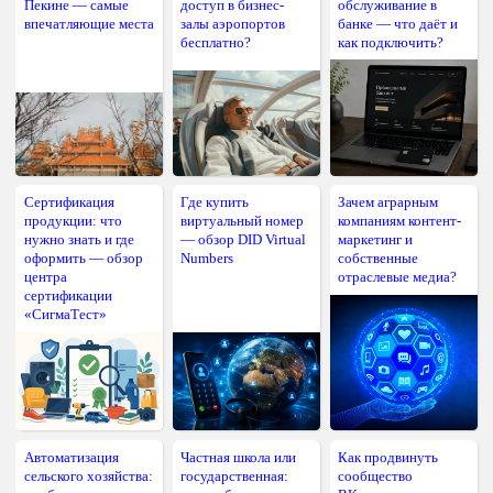
Пекине — самые
доступ в бизнес-
обслуживание в
впечатляющие места
залы аэропортов
банке — что даёт и
бесплатно?
как подключить?
Сертификация
Где купить
Зачем аграрным
продукции: что
виртуальный номер
компаниям контент-
нужно знать и где
— обзор DID Virtual
маркетинг и
оформить — обзор
Numbers
собственные
центра
отраслевые медиа?
сертификации
«СигмаТест»
Автоматизация
Частная школа или
Как продвинуть
сельского хозяйства:
государственная:
сообщество