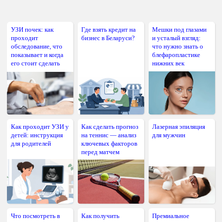
УЗИ почек: как
Где взять кредит на
Мешки под глазами
проходит
бизнес в Беларуси?
и усталый взгляд:
обследование, что
что нужно знать о
показывает и когда
блефаропластике
его стоит сделать
нижних век
Как проходит УЗИ у
Как сделать прогноз
Лазерная эпиляция
детей: инструкция
на теннис — анализ
для мужчин
для родителей
ключевых факторов
перед матчем
Что посмотреть в
Как получить
Премиальное