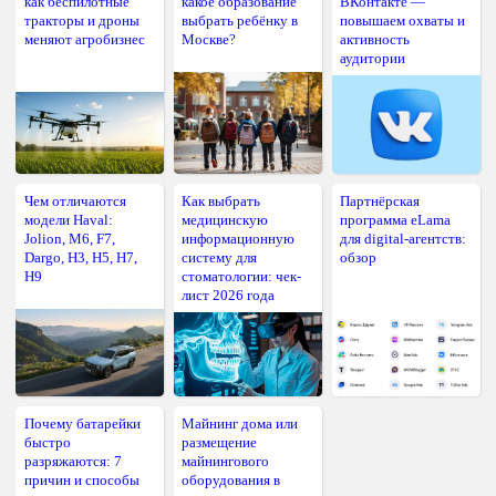
как беспилотные
какое образование
ВКонтакте —
тракторы и дроны
выбрать ребёнку в
повышаем охваты и
меняют агробизнес
Москве?
активность
аудитории
Чем отличаются
Как выбрать
Партнёрская
модели Haval:
медицинскую
программа eLama
Jolion, M6, F7,
информационную
для digital-агентств:
Dargo, H3, H5, H7,
систему для
обзор
H9
стоматологии: чек-
лист 2026 года
Почему батарейки
Майнинг дома или
быстро
размещение
разряжаются: 7
майнингового
причин и способы
оборудования в