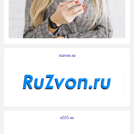
ruzvon.su
n555.su