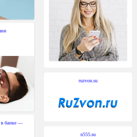
чин
ruzvon.su
 в банке —
n555.su