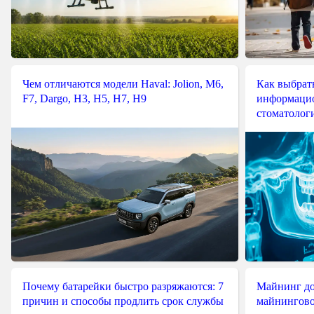
Чем отличаются модели Haval: Jolion, M6,
Как выбрат
F7, Dargo, H3, H5, H7, H9
информацио
стоматологи
Почему батарейки быстро разряжаются: 7
Майнинг до
причин и способы продлить срок службы
майнингово