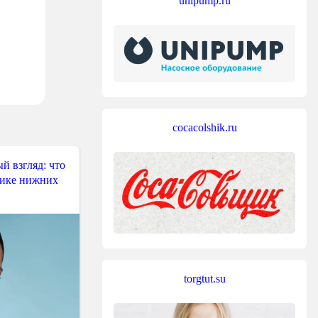
unipump.ru
cocacolshik.ru
й взгляд: что
тике нижних
torgtut.su