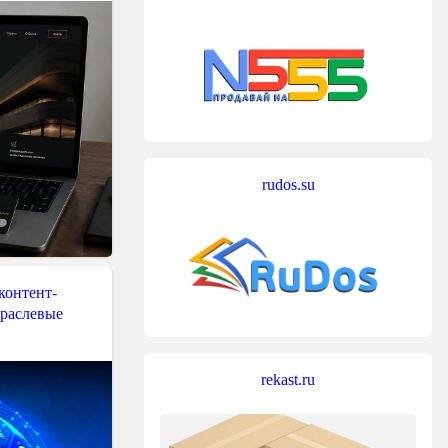
rudos.su
контент-
траслевые
rekast.ru