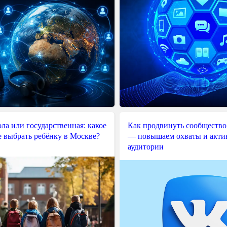
ла или государственная: какое
Как продвинуть сообщество
е выбрать ребёнку в Москве?
— повышаем охваты и акти
аудитории