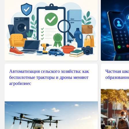
Автоматизация сельского хозяйства: как
Частная шко
беспилотные тракторы и дроны меняют
образовани
агробизнес