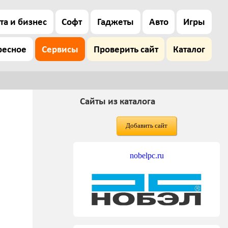
та и бизнес
Софт
Гаджеты
Авто
Игры
ресное
Сервисы
Проверить сайт
Каталог
Сайты из каталога
Добавить сайт
nobelpc.ru