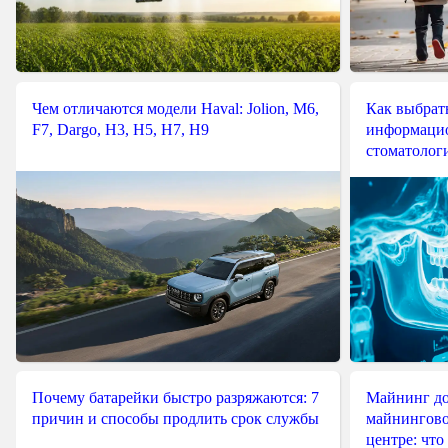
Чем отличаются модели Haval: Jolion, M6,
Как выбрат
F7, Dargo, H3, H5, H7, H9
информацио
стоматологи
Почему батарейки быстро разряжаются: 7
Майнинг до
причин и способы продлить срок службы
майнингово
центре: что