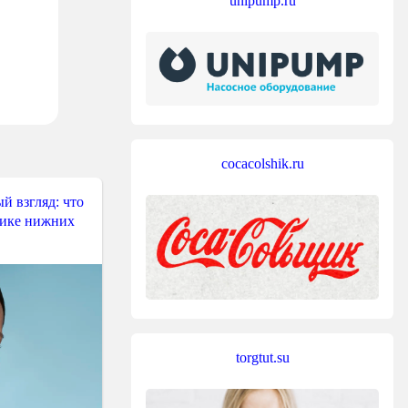
unipump.ru
cocacolshik.ru
й взгляд: что
тике нижних
torgtut.su