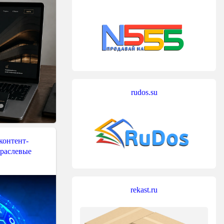
rudos.su
контент-
траслевые
rekast.ru