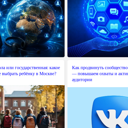
ла или государственная: какое
Как продвинуть сообщество
е выбрать ребёнку в Москве?
— повышаем охваты и акти
аудитории