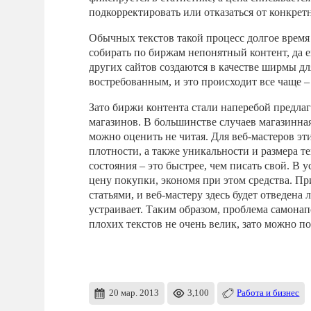
подкорректировать или отказаться от конкретн
Обычных текстов такой процесс долгое время н
собирать по биржам непонятный контент, да е
других сайтов создаются в качестве ширмы дл
востребованным, и это происходит все чаще – 
Зато биржи контента стали наперебой предлаг
магазинов. В большинстве случаев магазинна
можно оценить не читая. Для веб-мастеров эт
плотности, а также уникальности и размера те
состояния – это быстрее, чем писать свой. 
цену покупки, экономя при этом средства. П
статьями, и веб-мастеру здесь будет отведен
устраивает. Таким образом, проблема самона
плохих текстов не очень велик, зато можно 
20 мар. 2013
3,100
Работа и бизнес