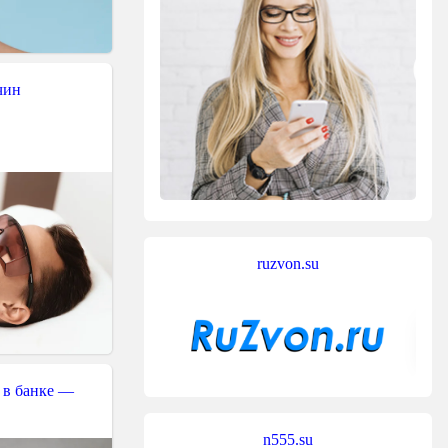
чин
ruzvon.su
 в банке —
n555.su