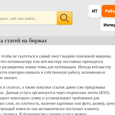
ИТ
Рабо
Инте
а статей на биржах
 чтобы не скатиться в самый хвост выдачи поисковой машины,
т, что оптимизатору или веб-мастеру постоянно приходится
го расширения, новые темы для публикации. Иногда веб-мастер
ится повторно вникать в собственную работу, вспоминая ее
е хватает.
х и сплогах, а также покупки ссылок давно уже придуманы
х. Данная услуга организуется через подписные ленты (RSS).
ккаунт некоторую сумму и устанавливает требования для
ых слов, их плотность, наличие картинки или фото, размер, цену
твующей новости она автоматически поступает клиенту,
я с баланса. В большинстве случаев услугу можно