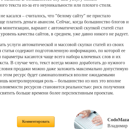
ого текста из-за его неуникальности или плохого стиля.
е касался – считалось, что "белому сайту" не пристало
ще платить деньги авансом. Сейчас, когда большинство блогов и
я монетизации, вариант с автоматической скупкой статей стал
уровень качества сайтов, в среднем, уже давно никого не радует.
ать услуги автоматической и массовой скупки статей из своих
я статья содержит подготовленную информацию, по которой ее
и параметры касаются чаще всего набора ключевых слов и их
кста. В случае чего, текст всегда можно доработать до нужного
В условия продажи можно даже заложить максимально допустимую
ри этом ресурс будет самонаполняться вполне ожидаемыми
а лишь контролирующая роль – большинство из них это вполне
полняемости ресурсов становится реальностью: риск получения
посвятить больше времени более перспективным проектам.
CodoMaza
Комментировать
Владимир