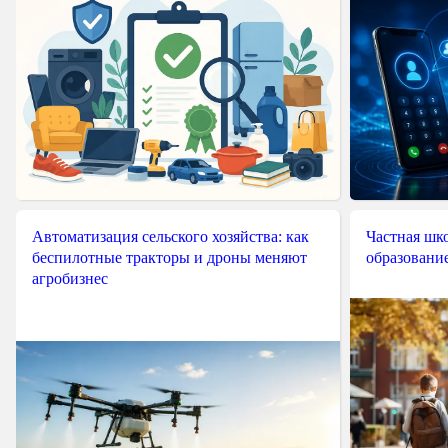
Автоматизация сельского хозяйства: как
Частная шко
беспилотные тракторы и дроны меняют
образовани
агробизнес