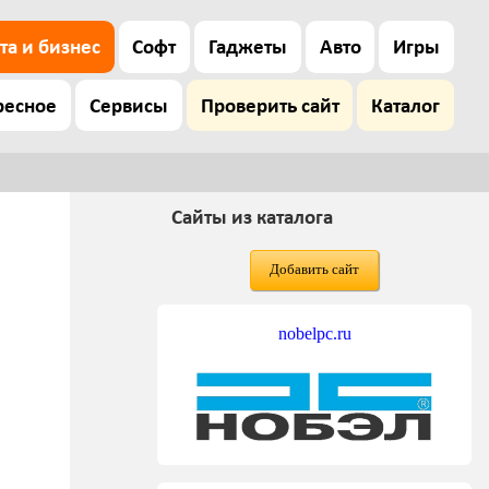
та и бизнес
Софт
Гаджеты
Авто
Игры
ресное
Сервисы
Проверить сайт
Каталог
Сайты из каталога
Добавить сайт
nobelpc.ru