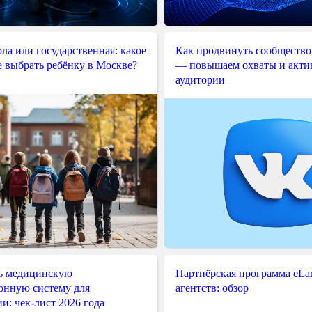
ла или государственная: какое
Как продвинуть сообщество
е выбрать ребёнку в Москве?
— повышаем охваты и акти
аудитории
ь медицинскую
Партнёрская программа eLama
нную систему для
агентств: обзор
и: чек-лист 2026 года