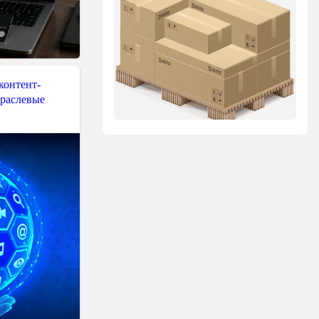
контент-
траслевые