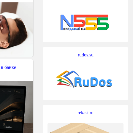
rudos.su
 в банке —
rekast.ru