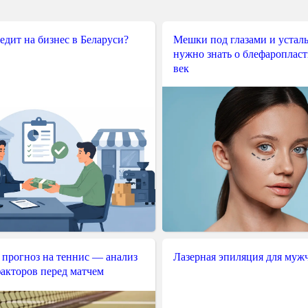
редит на бизнес в Беларуси?
Мешки под глазами и усталы
нужно знать о блефароплас
век
 прогноз на теннис — анализ
Лазерная эпиляция для муж
акторов перед матчем