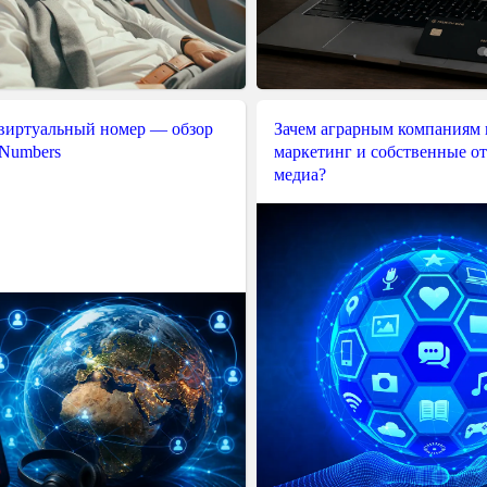
 виртуальный номер — обзор
Зачем аграрным компаниям 
 Numbers
маркетинг и собственные о
медиа?