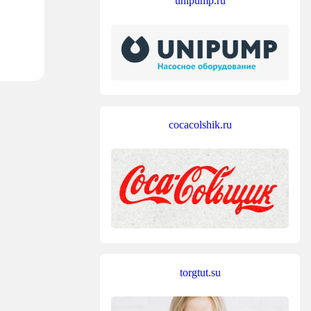
unipump.ru
cocacolshik.ru
torgtut.su