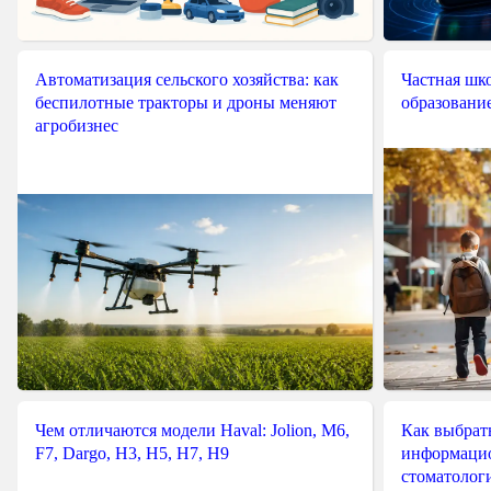
Автоматизация сельского хозяйства: как
Частная шко
беспилотные тракторы и дроны меняют
образовани
агробизнес
Чем отличаются модели Haval: Jolion, M6,
Как выбрат
F7, Dargo, H3, H5, H7, H9
информацио
стоматологи