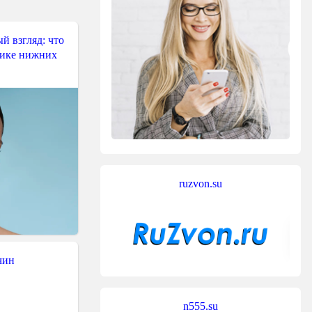
й взгляд: что
тике нижних
ruzvon.su
чин
n555.su