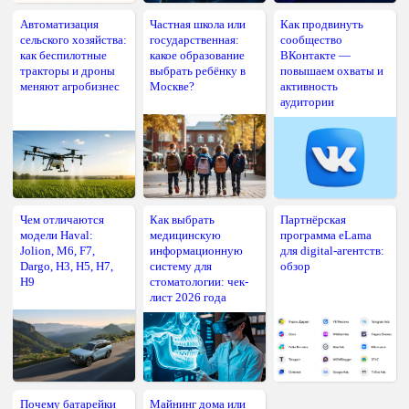
Автоматизация
Частная школа или
Как продвинуть
сельского хозяйства:
государственная:
сообщество
как беспилотные
какое образование
ВКонтакте —
тракторы и дроны
выбрать ребёнку в
повышаем охваты и
меняют агробизнес
Москве?
активность
аудитории
Чем отличаются
Как выбрать
Партнёрская
модели Haval:
медицинскую
программа eLama
Jolion, M6, F7,
информационную
для digital-агентств:
Dargo, H3, H5, H7,
систему для
обзор
H9
стоматологии: чек-
лист 2026 года
Почему батарейки
Майнинг дома или