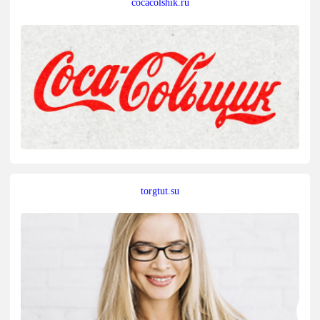
cocacolshik.ru
torgtut.su