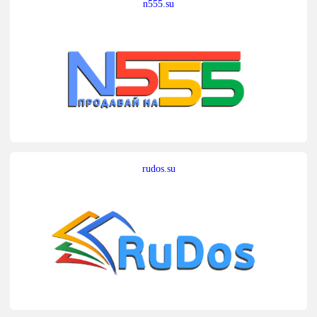
n555.su
rudos.su