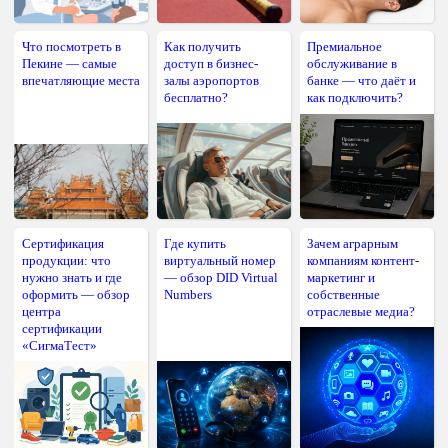
Что посмотреть в
Как получить
Премиальное
Пекине — самые
доступ в бизнес-
обслуживание в
впечатляющие места
залы аэропортов
банке — что даёт и
бесплатно?
как подключить?
Сертификация
Где купить
Зачем аграрным
продукции: что
виртуальный номер
компаниям контент-
нужно знать и где
— обзор DID Virtual
маркетинг и
оформить — обзор
Numbers
собственные
центра
отраслевые медиа?
сертификации
«СигмаТест»