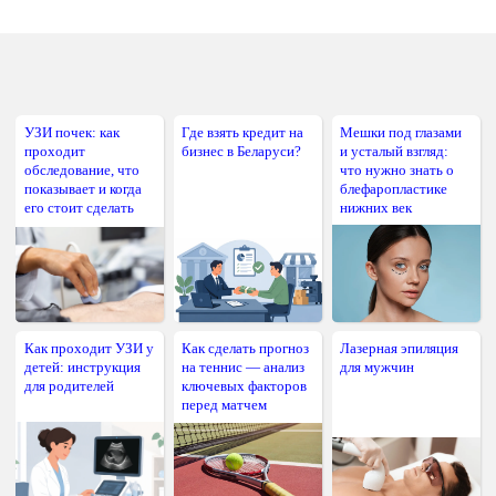
УЗИ почек: как
Где взять кредит на
Мешки под глазами
проходит
бизнес в Беларуси?
и усталый взгляд:
обследование, что
что нужно знать о
показывает и когда
блефаропластике
его стоит сделать
нижних век
Как проходит УЗИ у
Как сделать прогноз
Лазерная эпиляция
детей: инструкция
на теннис — анализ
для мужчин
для родителей
ключевых факторов
перед матчем