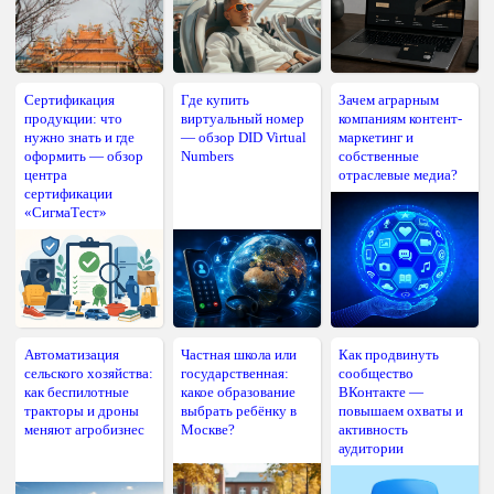
Сертификация
Где купить
Зачем аграрным
продукции: что
виртуальный номер
компаниям контент-
нужно знать и где
— обзор DID Virtual
маркетинг и
оформить — обзор
Numbers
собственные
центра
отраслевые медиа?
сертификации
«СигмаТест»
Автоматизация
Частная школа или
Как продвинуть
сельского хозяйства:
государственная:
сообщество
как беспилотные
какое образование
ВКонтакте —
тракторы и дроны
выбрать ребёнку в
повышаем охваты и
меняют агробизнес
Москве?
активность
аудитории