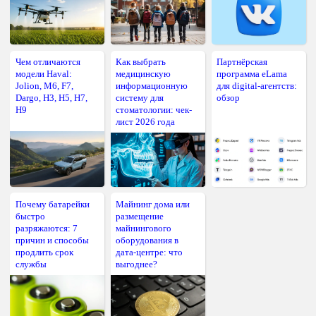
Чем отличаются
Как выбрать
Партнёрская
модели Haval:
медицинскую
программа eLama
Jolion, M6, F7,
информационную
для digital-агентств:
Dargo, H3, H5, H7,
систему для
обзор
H9
стоматологии: чек-
лист 2026 года
Почему батарейки
Майнинг дома или
быстро
размещение
разряжаются: 7
майнингового
причин и способы
оборудования в
продлить срок
дата-центре: что
службы
выгоднее?