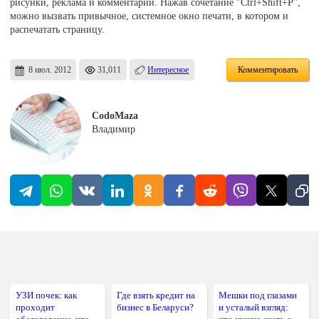
рисунки, реклама и комментарии. Нажав сочетание "Ctrl+Shift+P",
можно вызвать привычное, системное окно печати, в котором и
распечатать страницу.
8 июл. 2012
31,011
Интересное
Комментировать
CodoMaza
Владимир
УЗИ почек: как
Где взять кредит на
Мешки под глазами
проходит
бизнес в Беларуси?
и усталый взгляд: