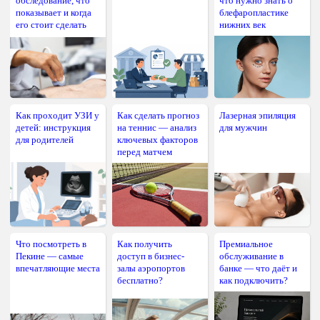
обследование, что
что нужно знать о
показывает и когда
блефаропластике
его стоит сделать
нижних век
Как проходит УЗИ у
Как сделать прогноз
Лазерная эпиляция
детей: инструкция
на теннис — анализ
для мужчин
для родителей
ключевых факторов
перед матчем
Что посмотреть в
Как получить
Премиальное
Пекине — самые
доступ в бизнес-
обслуживание в
впечатляющие места
залы аэропортов
банке — что даёт и
бесплатно?
как подключить?