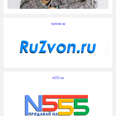
ruzvon.su
n555.su