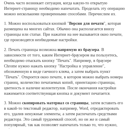
Очень часто возникает ситуация, когда какую-то открытую
Интернет-страницу необходимо напечатать. Проделать эту операцию
можно несколькими проверенными способами. Перечислим их.
1. Можно воспользоваться кнопкой "
Версия для печати
", которая
размещена на многих сайтах. Обычно она располагается внизу
страницы или статьи. При нажатии на нее вызывается окно печати,
где производятся необходимые настройки.
2. Печать страницы возможна
напрямую из браузера
. В
зависимости от того, каким Интернет-браузером вы пользуетесь,
необходимо отыскать кнопку "Печать". Например, в браузере
Chrome нужно нажать кнопку "Настройка и управление",
обозначенную в виде гаечного ключа, а затем выбрать пункт
"Печать". Откроется окно печати, в котором можно выбрать номера
страниц, количество печатаемых копий, ориентацию страницы,
цветность и наличие колонтитулов. После окончания настройки
нажимается соответствующая кнопка и документ печатается.
3. Можно
скопировать материал со страницы
, затем вставить его
в какой-то текстовый редактор, например, Word, отредактировать
его, удалив ненужные элементы, а затем распечатать средствами
редактора. Это самый трудоемкий способ, но он же и самый
популярный, так как позволяет напечатать только то, что нужно,