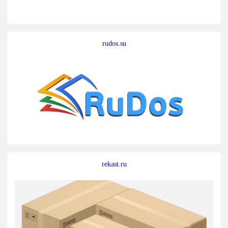
rudos.su
rekast.ru