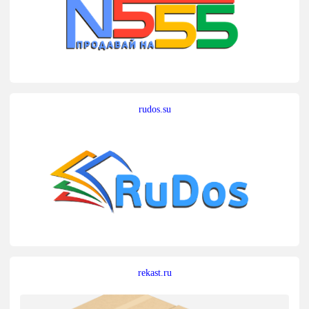
rudos.su
rekast.ru