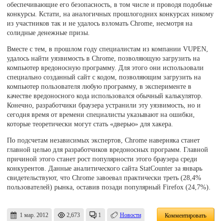
обеспечивающие его безопасность, в том числе и проводя подобные
конкурсы. Кстати, на аналогичных прошлогодних конкурсах никому
из участников так и не удалось взломать Chrome, несмотря на
солидные денежные призы.
Вместе с тем, в прошлом году специалистам из компании VUPEN,
удалось найти уязвимость в Chrome, позволяющую загрузить на
компьютер вредоносную программу. Для этого они использовали
специально созданный сайт с кодом, позволяющим загрузить на
компьютер пользователя любую программу, в эксперименте в
качестве вредоносного кода использовался обычный калькулятор.
Конечно, разработчики браузера устранили эту уязвимость, но и
сегодня время от времени специалисты указывают на ошибки,
которые теоретически могут стать «дверью» для хакера.
По подсчетам независимых экспертов, Chrome наверняка станет
главной целью для разработчиков вредоносных программ. Главной
причиной этого станет рост популярности этого браузера среди
конкурентов. Данные аналитического сайта StatCounter за январь
свидетельствуют, что Chrome завоевал практически треть (28,4%
пользователей) рынка, оставив позади популярный Firefox (24,7%).
1 мар. 2012
2,673
1
Новости
Комментировать