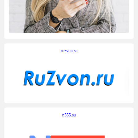
ruzvon.su
n555.su