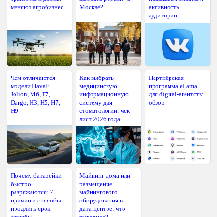
меняют агробизнес
Москве?
активность
аудитории
Чем отличаются
Как выбрать
Партнёрская
модели Haval:
медицинскую
программа eLama
Jolion, M6, F7,
информационную
для digital-агентств:
Dargo, H3, H5, H7,
систему для
обзор
H9
стоматологии: чек-
лист 2026 года
Почему батарейки
Майнинг дома или
быстро
размещение
разряжаются: 7
майнингового
причин и способы
оборудования в
продлить срок
дата-центре: что
службы
выгоднее?