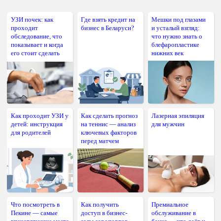
УЗИ почек: как
Где взять кредит на
Мешки под глазами
проходит
бизнес в Беларуси?
и усталый взгляд:
обследование, что
что нужно знать о
показывает и когда
блефаропластике
его стоит сделать
нижних век
Как проходит УЗИ у
Как сделать прогноз
Лазерная эпиляция
детей: инструкция
на теннис — анализ
для мужчин
для родителей
ключевых факторов
перед матчем
Что посмотреть в
Как получить
Премиальное
Пекине — самые
доступ в бизнес-
обслуживание в