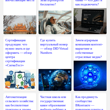
впечатляющие места
залы аэропортов
банке — что даёт и
бесплатно?
как подключить?
Сертификация
Где купить
Зачем аграрным
продукции: что
виртуальный номер
компаниям контент-
нужно знать и где
— обзор DID Virtual
маркетинг и
оформить — обзор
Numbers
собственные
центра
отраслевые медиа?
сертификации
«СигмаТест»
Автоматизация
Частная школа или
Как продвинуть
сельского хозяйства:
государственная:
сообщество
как беспилотные
какое образование
ВКонтакте —
тракторы и дроны
выбрать ребёнку в
повышаем охваты и