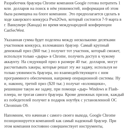
Разработчик браузера Chrome компания Google готова потратить 1
млн. долларов на поиск в нём уязвимостей, информация об этом
была размещена на блоге компании. Это предполагается сделать в
ходе хакерского конкурса Pwn2Own, который состоится 7-9 марта в
г. Ванкувере (Канада) во время международной конференции
CanSecWest.
Указанная сумма будет поделена между несколькими десятками
участников конкурса, взломавших браузер. Самый крупный
денежный приз ($60 тыс.) получит тот участник, который сможет,
используя только «дыры» в Chrome, получить доступ к чужому
аккаунту. На следующий приз в размере 40 тыс. долларов, могут
рассчитывать хакеры, которые решат эту же задачу, используя не
только уязвимость браузера, но взаимодействующего с ним
программного обеспечения, например операционной системы. Ну
и, наконец, третий приз ($20 тыс.) получат «взломщики»,
решившие такую же задачу, при помощи «дыр» Windows и Flash-
плеера, не трогая самого браузера. Кроме денежных призов, каждый
из победителей получит в подарок ноутбук с установленной ОС
Chromium OS.
Напомним, что начиная с самого своего выхода, Google Chrome
позиционируется компанией как самый надежный браузер. При
этом компания постоянно совершенствует инструменты,