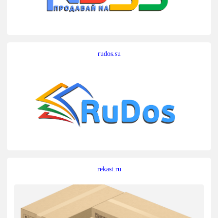
rudos.su
rekast.ru