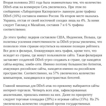
Вторая половина 2011 года была знаменательна тем, что количество
DDoS-атак на всемирную Сеть увеличилось. При этом по
сообщению «Лаборатории Касперского» львиную долю трафика
DDoS (16%) составила именно Россия. На втором месте оказалась
Украина, отстав от своей восточной соседки лишь на 4%. За ними
следует Таиланд и Малайзия, составив 7 и 6 % трафика
соответственно.
До этого тройку лидеров составляли США, Индонезия, Польша, где
политика усиления ответственности за DDoS-угрозы увеличена, что
позволило этим странам опуститься на нижние позиции рейтинга.
Все дело в фильтрах, блокирующих весь трафик, кроме того, что
исходит из страны, где живут пользователи сайта. Такая фильтрация
заставляет создателей DDoS-угроз создавать в стране, где находятся
сайты-жертвы, зомби-сети. Именно поэтому большинство ботнетов,
атакующих российские сайты, находятся именно на российском
пространстве. Соответственно, на 57% увеличилось количество
компьютеров, находящихся в пространствах ботсетей.
Главной мишенью для DDoS-атак по-прежнему выбираются сайты
интернет-торговли. Четверть всех атак, зафиксированных
аналитиками, пришлась именно на них. Далее по приоритету
следуют торговые площадки (20%) и игровые сайты (15%). На 2%
увеличилось количество злодеяний против государственных