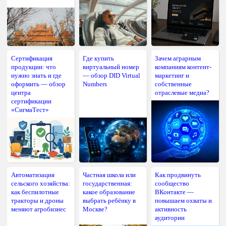
Сертификация
Где купить
Зачем аграрным
продукции: что
виртуальный номер
компаниям контент-
нужно знать и где
— обзор DID Virtual
маркетинг и
оформить — обзор
Numbers
собственные
центра
отраслевые медиа?
сертификации
«СигмаТест»
Автоматизация
Частная школа или
Как продвинуть
сельского хозяйства:
государственная:
сообщество
как беспилотные
какое образование
ВКонтакте —
тракторы и дроны
выбрать ребёнку в
повышаем охваты и
меняют агробизнес
Москве?
активность
аудитории