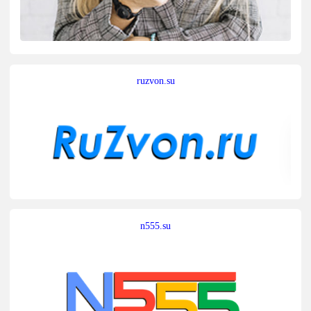
ruzvon.su
n555.su