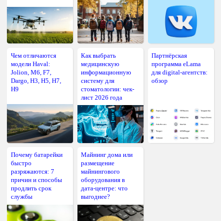
Чем отличаются
Как выбрать
Партнёрская
модели Haval:
медицинскую
программа eLama
Jolion, M6, F7,
информационную
для digital-агентств:
Dargo, H3, H5, H7,
систему для
обзор
H9
стоматологии: чек-
лист 2026 года
Почему батарейки
Майнинг дома или
быстро
размещение
разряжаются: 7
майнингового
причин и способы
оборудования в
продлить срок
дата-центре: что
службы
выгоднее?