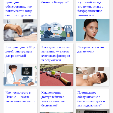
проходит
бизнес в Беларуси?
и усталый взгляд:
обследование, что
что нужно знать о
показывает и когда
блефаропластике
его стоит сделать
нижних век
Как проходит УЗИ у
Как сделать прогноз
Лазерная эпиляция
детей: инструкция
на теннис — анализ
для мужчин
для родителей
ключевых факторов
перед матчем
Что посмотреть в
Как получить
Премиальное
Пекине — самые
доступ в бизнес-
обслуживание в
впечатляющие места
залы аэропортов
банке — что даёт и
бесплатно?
как подключить?