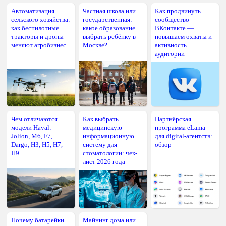
Автоматизация
Частная школа или
Как продвинуть
сельского хозяйства:
государственная:
сообщество
как беспилотные
какое образование
ВКонтакте —
тракторы и дроны
выбрать ребёнку в
повышаем охваты и
меняют агробизнес
Москве?
активность
аудитории
Чем отличаются
Как выбрать
Партнёрская
модели Haval:
медицинскую
программа eLama
Jolion, M6, F7,
информационную
для digital-агентств:
Dargo, H3, H5, H7,
систему для
обзор
H9
стоматологии: чек-
лист 2026 года
Почему батарейки
Майнинг дома или