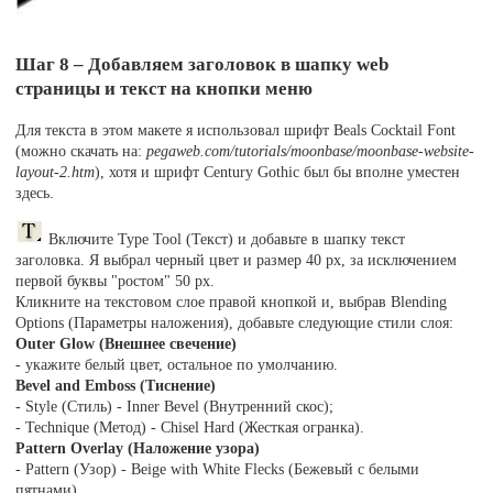
Шаг 8 – Добавляем заголовок в шапку web
страницы и текст на кнопки меню
Для текста в этом макете я использовал шрифт Beals Cocktail Font
(можно скачать на:
pegaweb.com/tutorials/moonbase/moonbase-website-
layout-2.htm
), хотя и шрифт Century Gothic был бы вполне уместен
здесь.
Включите Type Tool (Текст) и добавьте в шапку текст
заголовка. Я выбрал черный цвет и размер 40 pх, за исключением
первой буквы "ростом" 50 рх.
Кликните на текстовом слое правой кнопкой и, выбрав Blending
Options (Параметры наложения), добавьте следующие стили слоя:
Outer Glow (Внешнее свечение)
- укажите белый цвет, остальное по умолчанию.
Bevel and Emboss (Тиснение)
- Style (Стиль) - Inner Bevel (Внутренний скос);
- Technique (Метод) - Chisel Hard (Жесткая огранка).
Pattern Overlay (Наложение узора)
- Pattern (Узор) - Beige with White Flecks (Бежевый с белыми
пятнами).