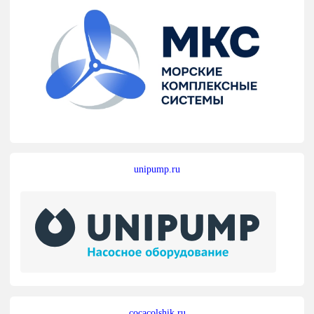
unipump.ru
cocacolshik.ru