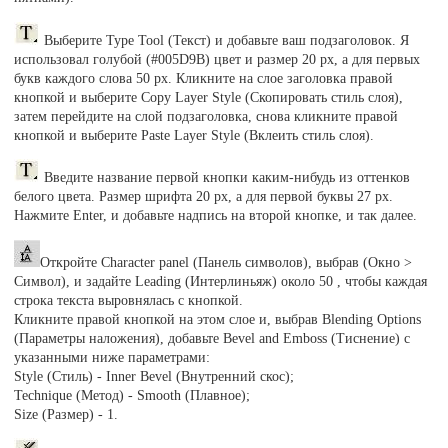
Выберите Type Tool (Текст) и добавьте ваш подзаголовок. Я
использовал голубой (#005D9B) цвет и размер 20 рх, а для первых
букв каждого слова 50 рх. Кликните на слое заголовка правой
кнопкой и выберите Copy Layer Style (Скопировать стиль слоя),
затем перейдите на слой подзаголовка, снова кликните правой
кнопкой и выберите Paste Layer Style (Вклеить стиль слоя).
Введите название первой кнопки каким-нибудь из оттенков
белого цвета. Размер шрифта 20 рх, а для первой буквы 27 рх.
Нажмите Enter, и добавьте надпись на второй кнопке, и так далее.
Откройте Character panel (Панель символов), выбрав (Окно >
Символ), и задайте Leading (Интерлиньяж) около 50 , чтобы каждая
строка текста выровнялась с кнопкой.
Кликните правой кнопкой на этом слое и, выбрав Blending Options
(Параметры наложения), добавьте Bevel and Emboss (Тиснение) с
указанными ниже параметрами:
Style (Стиль) - Inner Bevel (Внутренний скос);
Technique (Метод) - Smooth (Плавное);
Size (Размер) - 1.