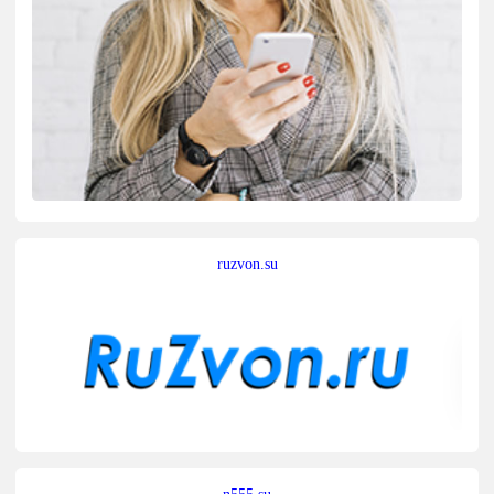
ruzvon.su
n555.su