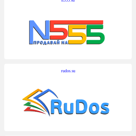
rudos.su