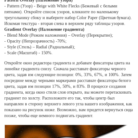
Pattern Overlay (Наложение узора)
- Pattern (Узор) - Beige with White Flecks (Бежевый с белыми
пятнами). Откройте список узоров, кликните по маленькому
треугольнику сбоку и выберите набор Color Paper (Цветная бумага).
Искомая текстура - вторая слева в верхнем ряду таблицы узоров.
Gradient Overlay (Наложение градиента)
- Blend Mode (Режим наложения) – Overlay (Перекрытие);
- Opacity (Непрозрачность) -70%;
- Style (Стиль) – Radial (Радиальный);
- Scale (Масштаб) - 150%.
Откройте окно редактора градиента и добавьте фиксаторы цвета на
линейке градиента снизу. Сначала расставьте фиксаторы черного
цвета, задав им следующие позиции: 0%, 33%, 67%, и 100%. Затем
посредине между черными маркерами расставьте фиксаторы белого
цвета, задав им позиции 17%, 50%, и 83%. В процессе создания
градиента, когда окно стиля слоя открыто, вы можете перетаскивать
градиент по холсту. Расположите его так, чтобы центр был
направлен в сторону верхнего левого угла вашего изображения, как
показано на рисунок ниже. Возможно, вам придется вернуться сюда
позже, чтобы еще немного подвигать градиент.