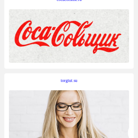
torgtut.su