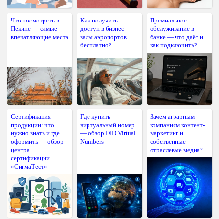
Что посмотреть в
Как получить
Премиальное
Пекине — самые
доступ в бизнес-
обслуживание в
впечатляющие места
залы аэропортов
банке — что даёт и
бесплатно?
как подключить?
Сертификация
Где купить
Зачем аграрным
продукции: что
виртуальный номер
компаниям контент-
нужно знать и где
— обзор DID Virtual
маркетинг и
оформить — обзор
Numbers
собственные
центра
отраслевые медиа?
сертификации
«СигмаТест»