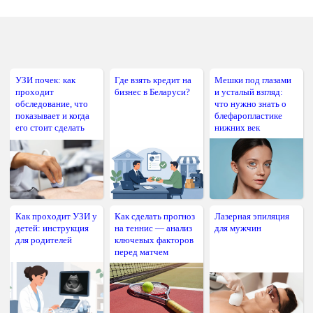
УЗИ почек: как
Где взять кредит на
Мешки под глазами
проходит
бизнес в Беларуси?
и усталый взгляд:
обследование, что
что нужно знать о
показывает и когда
блефаропластике
его стоит сделать
нижних век
Как проходит УЗИ у
Как сделать прогноз
Лазерная эпиляция
детей: инструкция
на теннис — анализ
для мужчин
для родителей
ключевых факторов
перед матчем