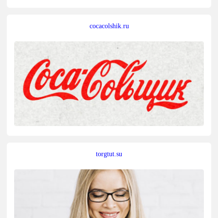
cocacolshik.ru
torgtut.su