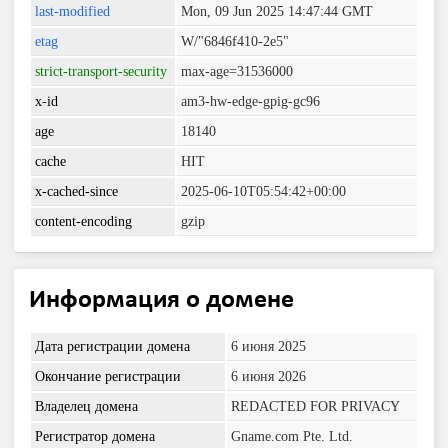
last-modified
Mon, 09 Jun 2025 14:47:44 GMT
etag
W/"6846f410-2e5"
strict-transport-security
max-age=31536000
x-id
am3-hw-edge-gpig-gc96
age
18140
cache
HIT
x-cached-since
2025-06-10T05:54:42+00:00
content-encoding
gzip
Информация о домене
Дата регистрации домена
6 июня 2025
Окончание регистрации
6 июня 2026
Владелец домена
REDACTED FOR PRIVACY
Регистратор домена
Gname.com Pte. Ltd.