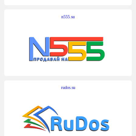
n555.su
rudos.su