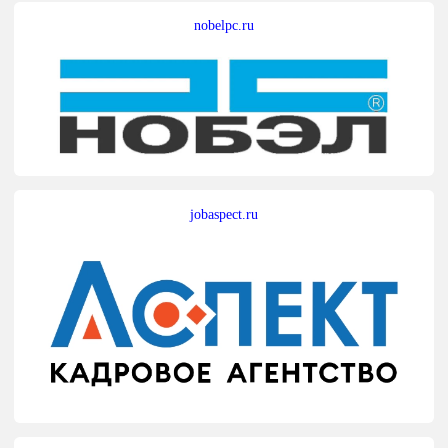
nobelpc.ru
jobaspect.ru