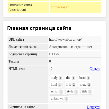
Описание сайта
Отсутствует
(description)
Главная страница сайта
URL сайта
http://www.zboz-ai.top/
Локализация сайта
Альтернативных страниц нет
Кодировка страниц
UTF-8
Тексты
0
HTML теги
12
Скрыть
body
div
head
1
1
1
html
link
meta
1
2
2
script
style
title
1
1
1
unknown
1
Скрипты на сайте
1
Показать