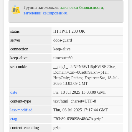
Группы заголовков:
заголовки безопасности
,
заголовки кэширования
.
status
HTTP/1.1 200 OK
server
ddos-guard
connection
keep-alive
keep-alive
timeout=60
set-cookie
__ddg1_=JeNPN6W1i6pFVISE20xe;
Domain=.xn--80adth9a.xn--p1ai;
HttpOnly; Path=/; Expires=Sat, 18-Jul-
2026 13:03:09 GMT
date
Fri, 18 Jul 2025 13:03:09 GMT
content-type
text/html; charset=UTF-8
last-modified
Thu, 03 Jul 2025 17:17:44 GMT
etag
"30b89-639098e48f47b-gzip"
content-encoding
gzip