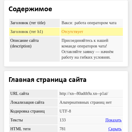
Содержимое
Заголовок (тег title)
Вакси: работа оператором чата
Заголовок (тег h1)
Отсутствует
Описание сайта
Присоединяйтесь к нашей
(description)
команде операторов чата!
Оставляйте заявку — начнём
работу на гибких условиях.
Главная страница сайта
URL сайта
http://xn--80adth9a.xn--p1ai/
Локализация сайта
Альтернативных страниц нет
Кодировка страниц
UTF-8
Тексты
133
Показать
HTML теги
781
Скрыть