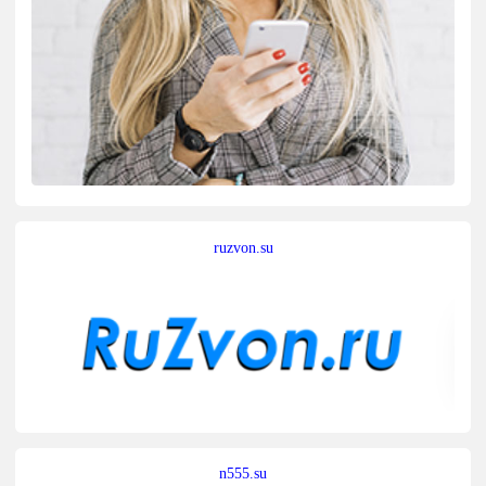
ruzvon.su
n555.su