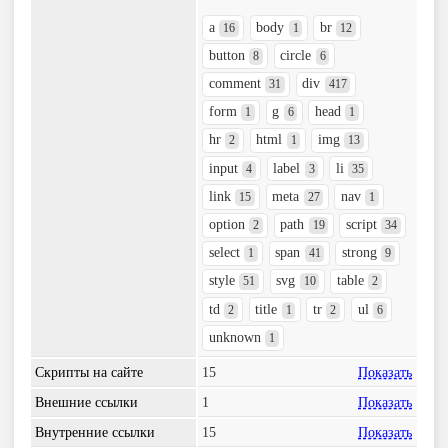
a
body
br
16
1
12
button
circle
8
6
comment
div
31
417
form
g
head
1
6
1
hr
html
img
2
1
13
input
label
li
4
3
35
link
meta
nav
15
27
1
option
path
script
2
19
34
select
span
strong
1
41
9
style
svg
table
51
10
2
td
title
tr
ul
2
1
2
6
unknown
1
Скрипты на сайте
15
Показать
Внешние ссылки
1
Показать
Внутренние ссылки
15
Показать