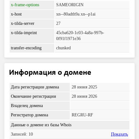
x-frame-options
SAMEORIGIN
x-host
xn--80adth9a.xn--p1ai
x-tilda-server
27
x-tilda-imprint
45cba620-1c03-4a8a-997b-
0f91f1971e36
transfer-encoding
chunked
Информация о домене
Дата регистрации домена
28 июня 2025
Окончание регистрации
28 июня 2026
Владелец домена
Регистратор домена
REGRU-RF
Данные о домене из базы Whois
Записей: 10
Показать