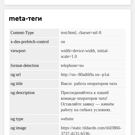
meta-теги
Content-Type
text/html; charset=utf-8
x-dns-prefetch-control
on
viewport
width=device-width, initial-
scale=1.0
format-detection
telephone=no
og:url
http://xn--80adth9a.xn--p1ai
og:title
Вакси: работа оператором чата
og:description
Присоединяйтесь к нашей
команде операторов чата!
Оставляйте заявку — начнём
работу на гибких условиях.
og:type
website
og:image
https://static.tildacdn.com/tild3866-
3737-4131-b536-