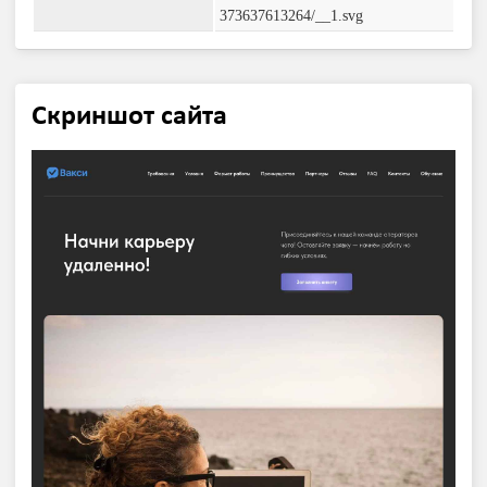
373637613264/__1.svg
Скриншот сайта