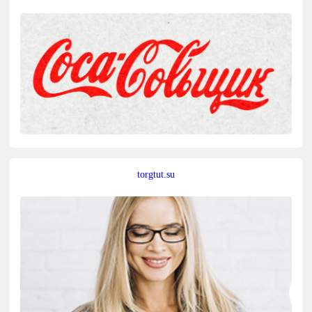
torgtut.su