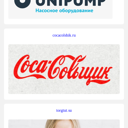
cocacolshik.ru
torgtut.su