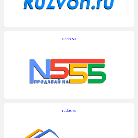
n555.su
rudos.su