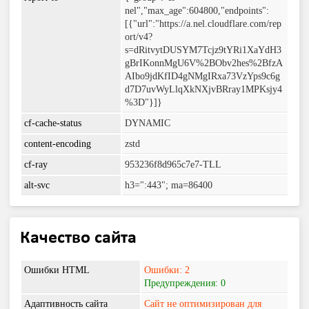
nel","max_age":604800,"endpoints":
[{"url":"https://a.nel.cloudflare.com/rep
ort/v4?
s=dRitvytDUSYM7Tcjz9tYRi1XaYdH3
gBrIKonnMgU6V%2BObv2hes%2BfzA
AIbo9jdKfID4gNMgIRxa73VzYps9c6g
d7D7uvWyLlqXkNXjvBRray1MPKsjy4
%3D"}]}
cf-cache-status
DYNAMIC
content-encoding
zstd
cf-ray
953236f8d965c7e7-TLL
alt-svc
h3=":443"; ma=86400
Качество сайта
Ошибки HTML
Ошибки: 2
Предупреждения: 0
Адаптивность сайта
Сайт не оптимизирован для