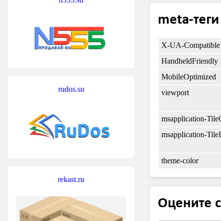
meta-теги
X-UA-Compatible
HandheldFriendly
MobileOptimized
rudos.su
viewport
msapplication-Tile
msapplication-Til
theme-color
rekast.ru
Оцените с