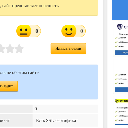
 сайт представляет опасность
0
0
Написать отзыв
ольше об этом сайте
ь аудит
0
фикат
Есть SSL-сертификат