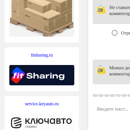
Не ставьт
коммента
Отр
fitsharing.ru
Можно доб
комментар
service-keyauto.ru