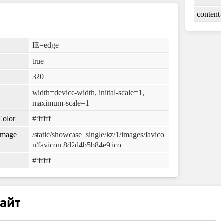
content
IE=edge
true
320
width=device-width, initial-scale=1,
maximum-scale=1
Color
#ffffff
eImage
/static/showcase_single/kz/1/images/favico
n/favicon.8d2d4b5b84e9.ico
#ffffff
айт