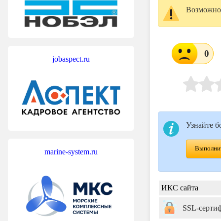
Возможно,
0
jobaspect.ru
Узнайте б
Выполнит
marine-system.ru
ИКС сайта
SSL-серти