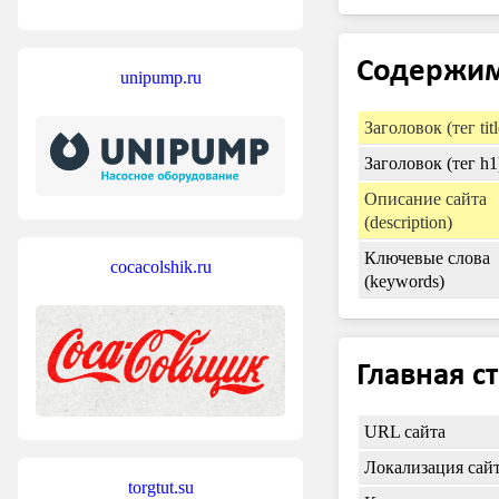
Содержи
unipump.ru
Заголовок (тег titl
Заголовок (тег h1
Описание сайта
(description)
Ключевые слова
cocacolshik.ru
(keywords)
Главная с
URL сайта
Локализация сай
torgtut.su