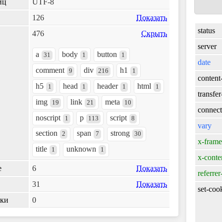
иц
UTF-8
126
Показать
status
476
Скрыть
server
a
body
button
31
1
1
date
comment
div
h1
9
216
1
content
h5
head
header
html
1
1
1
1
transfe
img
link
meta
19
21
10
connect
noscript
p
script
1
113
8
vary
section
span
strong
2
7
30
x-frame
title
unknown
1
1
x-conte
е
6
Показать
referrer
31
Показать
set-coo
лки
0