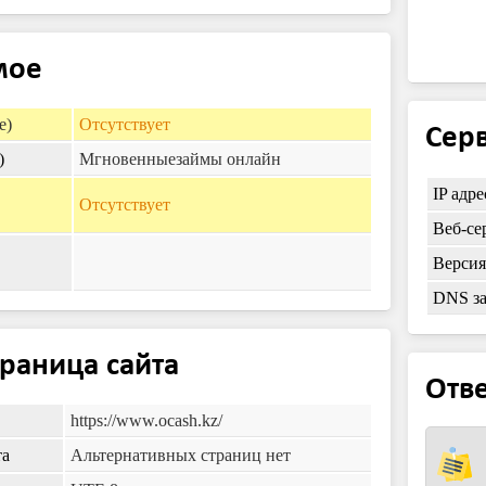
мое
e)
Отсутствует
Серв
)
Мгновенныезаймы онлайн
IP адре
Отсутствует
Веб-се
Верси
DNS з
траница сайта
Отве
https://www.ocash.kz/
та
Альтернативных страниц нет