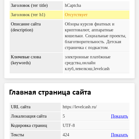
Заголовок (тег title)
hCaptcha
Заголовок (тег h1)
Отсутствует
Описание сайта
Обзоры курсов фиатных и
(description)
криптовалют, аппаратные
кошельки. Социальные проекты,
благотворительность. Детская
страничка с подкастом.
Ключевые слова
электронные платёжные
(keywords)
средства,онлайн
клуб,левелкэш,levelcash
Главная страница сайта
URL сайта
https://levelcash.ru/
Локализация сайта
5
Показать
Кодировка страниц
UTF-8
Тексты
424
Показать