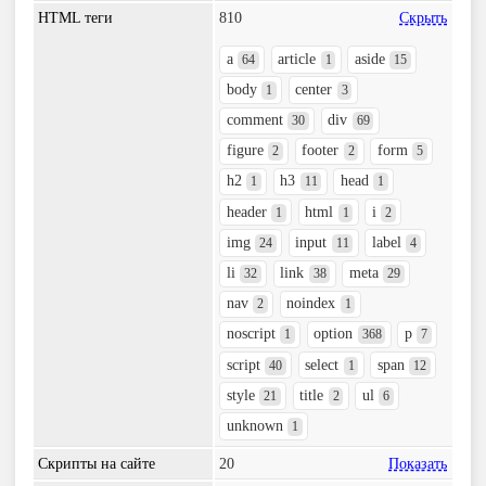
HTML теги
810
Скрыть
a
article
aside
64
1
15
body
center
1
3
comment
div
30
69
figure
footer
form
2
2
5
h2
h3
head
1
11
1
header
html
i
1
1
2
img
input
label
24
11
4
li
link
meta
32
38
29
nav
noindex
2
1
noscript
option
p
1
368
7
script
select
span
40
1
12
style
title
ul
21
2
6
unknown
1
Скрипты на сайте
20
Показать