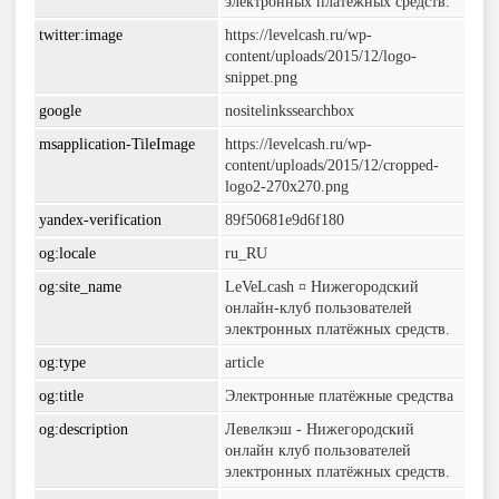
электронных платёжных средств.
twitter:image
https://levelcash.ru/wp-
content/uploads/2015/12/logo-
snippet.png
google
nositelinkssearchbox
msapplication-TileImage
https://levelcash.ru/wp-
content/uploads/2015/12/cropped-
logo2-270x270.png
yandex-verification
89f50681e9d6f180
og:locale
ru_RU
og:site_name
LeVeLcash ¤ Нижегородский
онлайн-клуб пользователей
электронных платёжных средств.
og:type
article
og:title
Электронные платёжные средства
og:description
Левелкэш - Нижегородский
онлайн клуб пользователей
электронных платёжных средств.