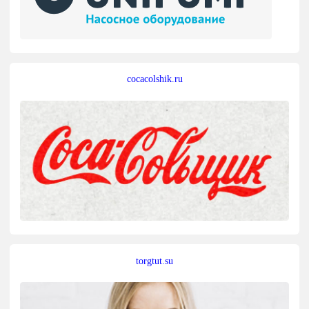
cocacolshik.ru
torgtut.su