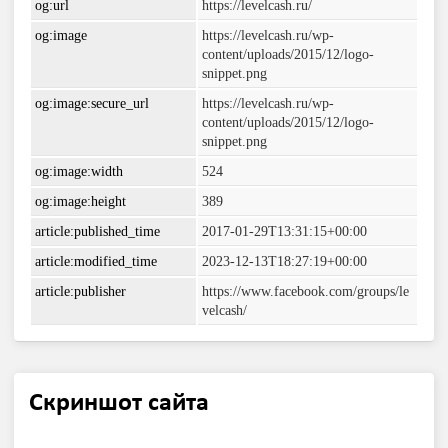
og:url
https://levelcash.ru/
og:image
https://levelcash.ru/wp-
content/uploads/2015/12/logo-
snippet.png
og:image:secure_url
https://levelcash.ru/wp-
content/uploads/2015/12/logo-
snippet.png
og:image:width
524
og:image:height
389
article:published_time
2017-01-29T13:31:15+00:00
article:modified_time
2023-12-13T18:27:19+00:00
article:publisher
https://www.facebook.com/groups/le
velcash/
Скриншот сайта