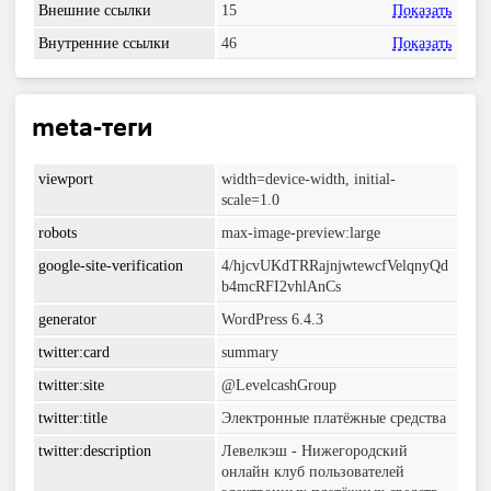
Внешние ссылки
15
Показать
Внутренние ссылки
46
Показать
meta-теги
viewport
width=device-width, initial-
scale=1.0
robots
max-image-preview:large
google-site-verification
4/hjcvUKdTRRajnjwtewcfVelqnyQd
b4mcRFI2vhlAnCs
generator
WordPress 6.4.3
twitter:card
summary
twitter:site
@LevelcashGroup
twitter:title
Электронные платёжные средства
twitter:description
Левелкэш - Нижегородский
онлайн клуб пользователей