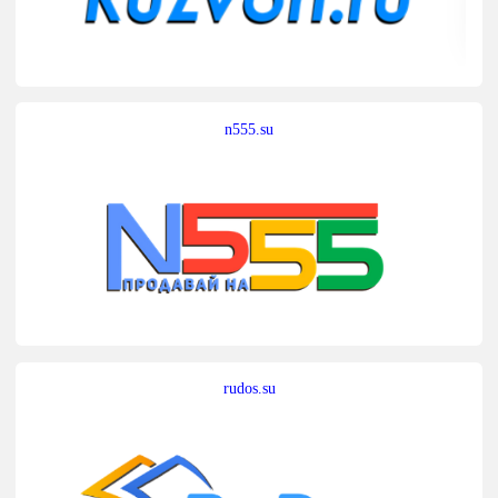
n555.su
rudos.su