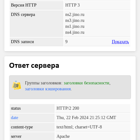
Версия HTTP
HTTP 3
DNS сервера
ns2.jino.ru
ns3.jino.ru
ns1.jino.ru
ns4.jino.ru
DNS записи
9
Показать
Ответ сервера
Группы заголовков:
заголовки безопасности
,
заголовки кэширования
.
status
HTTP/2 200
date
Thu, 22 Feb 2024 21:25:12 GMT
content-type
text/html; charset=UTF-8
server
Apache