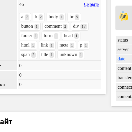
46
Скрыть
a
b
body
br
7
2
1
5
button
comment
div
1
2
17
footer
form
head
1
1
1
status
html
link
meta
p
1
1
1
1
server
span
title
unknown
2
1
1
date
е
0
content
0
transfe
лки
0
connect
content
айт