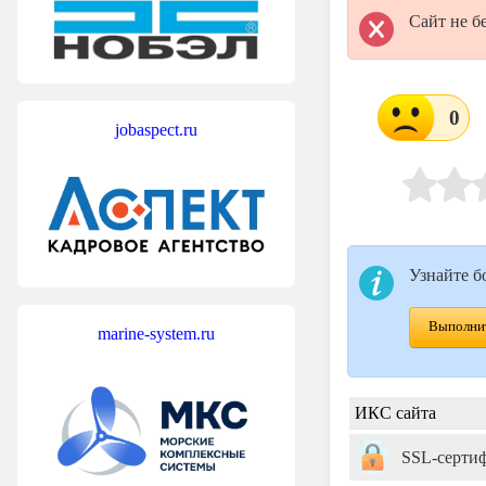
Сайт не б
0
jobaspect.ru
Узнайте б
Выполнит
marine-system.ru
ИКС сайта
SSL-серти