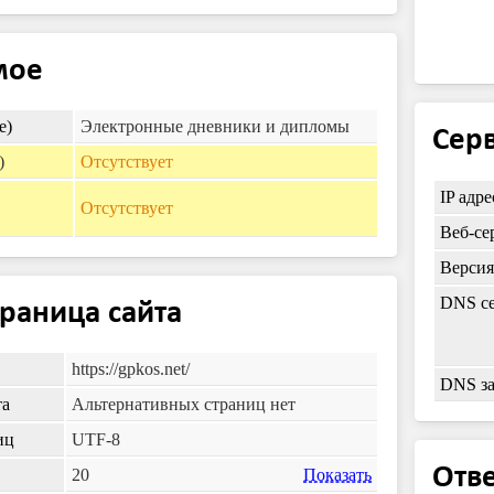
мое
e)
Электронные дневники и дипломы
Серв
)
Отсутствует
IP адре
Отсутствует
Веб-се
Верси
DNS се
траница сайта
https://gpkos.net/
DNS з
та
Альтернативных страниц нет
иц
UTF-8
Отве
20
Показать