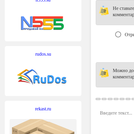
Не ставьт
коммента
Отр
rudos.su
Можно доб
комментар
rekast.ru