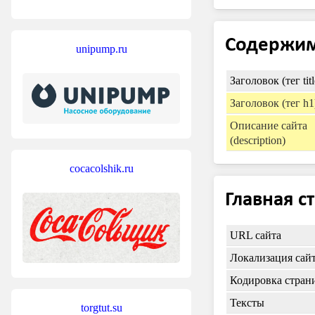
Содержи
unipump.ru
Заголовок (тег titl
Заголовок (тег h1
Описание сайта
(description)
cocacolshik.ru
Главная с
URL сайта
Локализация сай
Кодировка стран
Тексты
torgtut.su