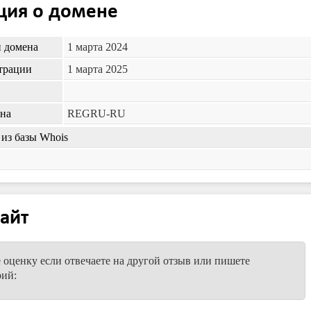
ия о домене
и домена
1 марта 2024
трации
1 марта 2025
ена
REGRU-RU
из базы Whois
айт
е оценку если отвечаете на другой отзыв или пишете
рий: