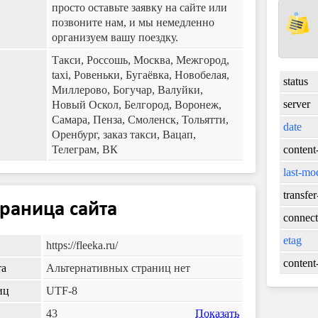
просто оставьте заявку на сайте или
позвоните нам, и мы немедленно
организуем вашу поездку.
Такси, Россошь, Москва, Межгород,
taxi, Ровеньки, Бугаёвка, Новобелая,
status
Миллерово, Богучар, Валуйки,
server
Новый Оскол, Белгород, Воронеж,
Самара, Пенза, Смоленск, Тольятти,
date
Оренбург, заказ такси, Вацап,
Телеграм, ВК
content
last-mo
transfe
траница сайта
connect
etag
https://fleeka.ru/
content
та
Альтернативных страниц нет
иц
UTF-8
43
Показать