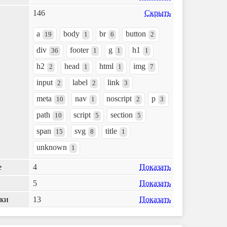
146
Скрыть
a
body
br
button
19
1
6
2
div
footer
g
h1
36
1
1
1
h2
head
html
img
2
1
1
7
input
label
link
2
2
3
meta
nav
noscript
p
10
1
2
3
path
script
section
10
5
5
span
svg
title
15
8
1
unknown
1
е
4
Показать
5
Показать
лки
13
Показать