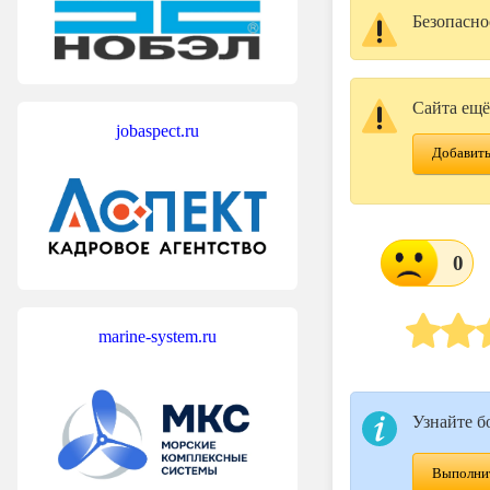
Безопасно
Сайта ещё
jobaspect.ru
Добавить
0
marine-system.ru
Узнайте б
Выполнит