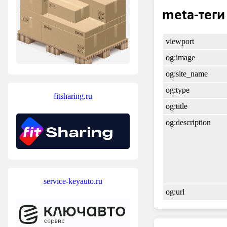
meta-теги
viewport
og:image
og:site_name
og:type
fitsharing.ru
og:title
og:description
service-keyauto.ru
og:url