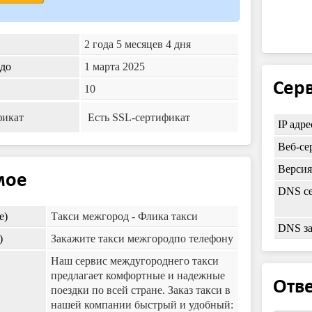
2 года 5 месяцев 4 дня
 до
1 марта 2025
Серв
10
фикат
Есть SSL-сертификат
IP адре
Веб-се
Верси
мое
DNS се
e)
Такси межгород - Флика такси
DNS з
)
Закажите такси межгородпо телефону
Наш сервис междугороднего такси
предлагает комфортные и надежные
Отве
поездки по всей стране. Заказ такси в
нашей компании быстрый и удобный: