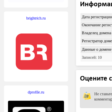
Информац
Дата регистраци
brightrich.ru
Окончание регис
Владелец домена
Регистратор дом
Данные о домене 
Записей: 10
Оцените с
dprofile.ru
Не ставьт
коммента