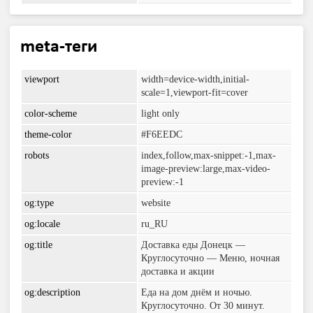
meta-теги
viewport
width=device-width,initial-
scale=1,viewport-fit=cover
color-scheme
light only
theme-color
#F6EEDC
robots
index,follow,max-snippet:-1,max-
image-preview:large,max-video-
preview:-1
og:type
website
og:locale
ru_RU
og:title
Доставка еды Донецк —
Круглосуточно — Меню, ночная
доставка и акции
og:description
Еда на дом днём и ночью.
Круглосуточно. От 30 минут.