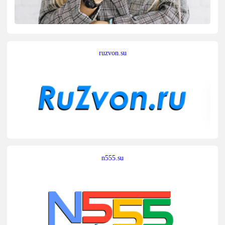
ruzvon.su
n555.su