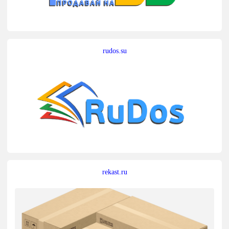
rudos.su
rekast.ru