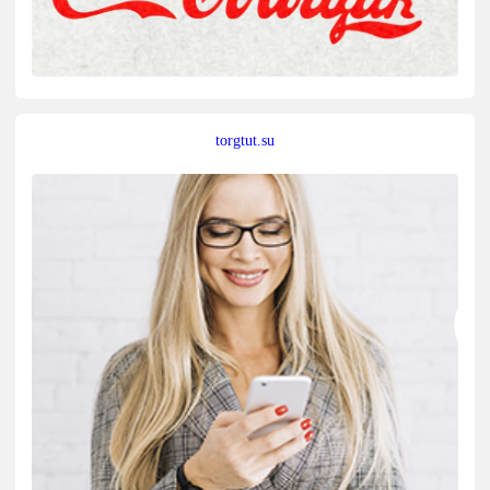
torgtut.su