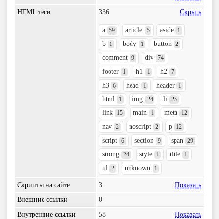
HTML теги
336
Скрыть
a
article
aside
59
5
1
b
body
button
1
1
2
comment
div
9
74
footer
h1
h2
1
1
7
h3
head
header
6
1
1
html
img
li
1
24
25
link
main
meta
15
1
12
nav
noscript
p
2
2
12
script
section
span
6
9
29
strong
style
title
24
1
1
ul
unknown
2
1
Скрипты на сайте
3
Показать
Внешние ссылки
0
Внутренние ссылки
58
Показать