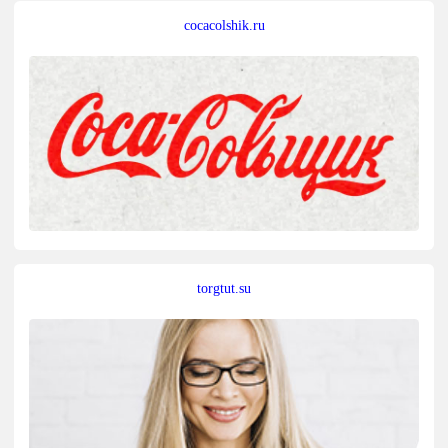
cocacolshik.ru
torgtut.su