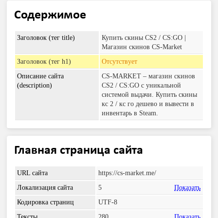
Содержимое
Заголовок (тег title)
Купить скины CS2 / CS:GO |
Магазин скинов CS-Market
Заголовок (тег h1)
Отсутствует
Описание сайта
CS-MARKET – магазин скинов
(description)
CS2 / CS:GO с уникальной
системой выдачи. Купить скины
кс 2 / кс го дешево и вывести в
инвентарь в Steam.
Главная страница сайта
URL сайта
https://cs-market.me/
Локализация сайта
5
Показать
Кодировка страниц
UTF-8
Тексты
280
Показать