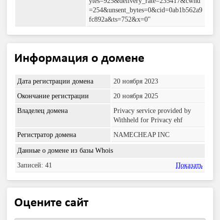
ytes=925&delivery_rate=235417&cwnd
=254&unsent_bytes=0&cid=0ab1b562a9
fc892a&ts=752&x=0"
Информация о домене
Дата регистрации домена
20 ноября 2023
Окончание регистрации
20 ноября 2025
Владелец домена
Privacy service provided by
Withheld for Privacy ehf
Регистратор домена
NAMECHEAP INC
Данные о домене из базы Whois
Записей: 41
Показать
Оцените сайт