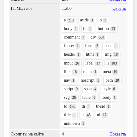
HTML теги
1,280
Скрыть
a
aside
b
213
1
5
body
br
button
1
4
13
comment
div
7
504
footer
form
head
1
3
1
header
html
img
1
1
18
input
label
li
26
17
103
link
main
meta
18
1
19
nav
noscript
path
1
1
29
script
span
style
9
4
6
svg
table
tbody
26
1
1
td
th
thead
176
4
1
title
tr
ul
1
45
17
unknown
1
Скрипты на сайте
4
Показать