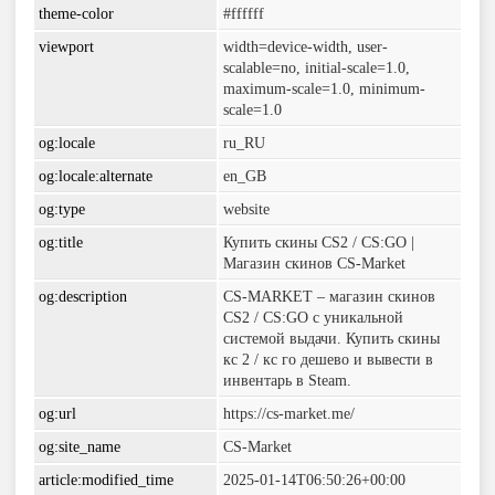
theme-color
#ffffff
viewport
width=device-width, user-
scalable=no, initial-scale=1.0,
maximum-scale=1.0, minimum-
scale=1.0
og:locale
ru_RU
og:locale:alternate
en_GB
og:type
website
og:title
Купить скины CS2 / CS:GO |
Магазин скинов CS-Market
og:description
CS-MARKET – магазин скинов
CS2 / CS:GO с уникальной
системой выдачи. Купить скины
кс 2 / кс го дешево и вывести в
инвентарь в Steam.
og:url
https://cs-market.me/
og:site_name
CS-Market
article:modified_time
2025-01-14T06:50:26+00:00