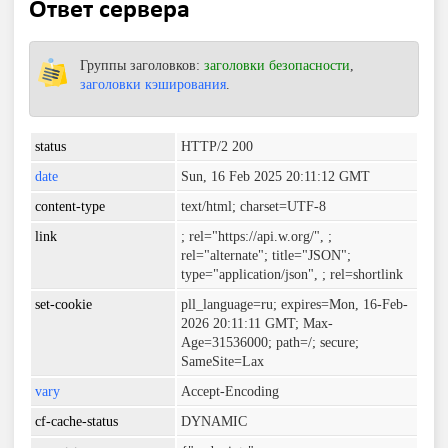
Ответ сервера
Группы заголовков:
заголовки безопасности
,
заголовки кэширования
.
status
HTTP/2 200
date
Sun, 16 Feb 2025 20:11:12 GMT
content-type
text/html; charset=UTF-8
link
; rel="https://api.w.org/",
;
rel="alternate"; title="JSON";
type="application/json",
; rel=shortlink
set-cookie
pll_language=ru; expires=Mon, 16-Feb-
2026 20:11:11 GMT; Max-
Age=31536000; path=/; secure;
SameSite=Lax
vary
Accept-Encoding
cf-cache-status
DYNAMIC