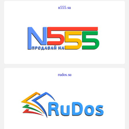
n555.su
rudos.su