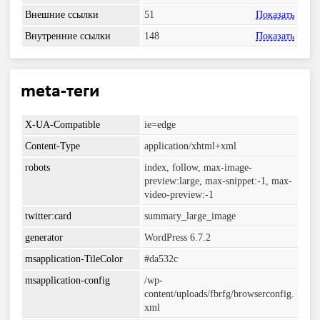
Внешние ссылки
51
Показать
Внутренние ссылки
148
Показать
meta-теги
X-UA-Compatible
ie=edge
Content-Type
application/xhtml+xml
robots
index, follow, max-image-
preview:large, max-snippet:-1, max-
video-preview:-1
twitter:card
summary_large_image
generator
WordPress 6.7.2
msapplication-TileColor
#da532c
msapplication-config
/wp-
content/uploads/fbrfg/browserconfig.
xml