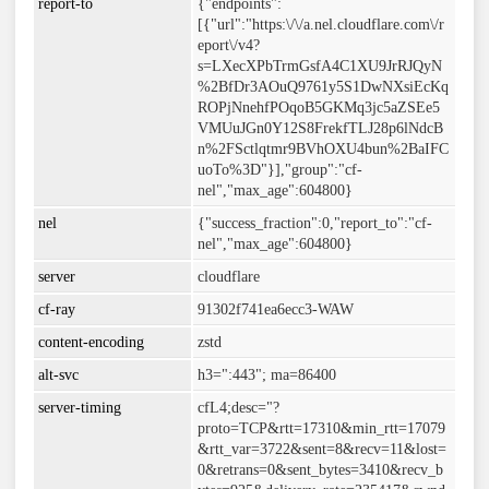
report-to
{"endpoints":
[{"url":"https:\/\/a.nel.cloudflare.com\/r
eport\/v4?
s=LXecXPbTrmGsfA4C1XU9JrRJQyN
%2BfDr3AOuQ9761y5S1DwNXsiEcKq
ROPjNnehfPOqoB5GKMq3jc5aZSEe5
VMUuJGn0Y12S8FrekfTLJ28p6lNdcB
n%2FSctlqtmr9BVhOXU4bun%2BaIFC
uoTo%3D"}],"group":"cf-
nel","max_age":604800}
nel
{"success_fraction":0,"report_to":"cf-
nel","max_age":604800}
server
cloudflare
cf-ray
91302f741ea6ecc3-WAW
content-encoding
zstd
alt-svc
h3=":443"; ma=86400
server-timing
cfL4;desc="?
proto=TCP&rtt=17310&min_rtt=17079
&rtt_var=3722&sent=8&recv=11&lost=
0&retrans=0&sent_bytes=3410&recv_b