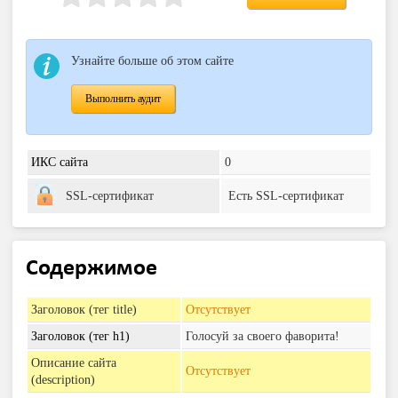
Узнайте больше об этом сайте
Выполнить аудит
ИКС сайта
0
SSL-сертификат
Есть SSL-сертификат
Содержимое
Заголовок (тег title)
Отсутствует
Заголовок (тег h1)
Голосуй за своего фаворита!
Описание сайта
Отсутствует
(description)