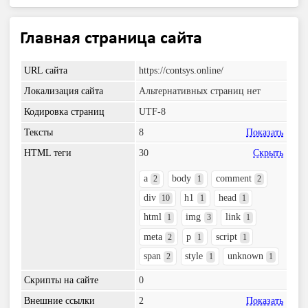
Главная страница сайта
URL сайта
https://contsys.online/
Локализация сайта
Альтернативных страниц нет
Кодировка страниц
UTF-8
Тексты
8
Показать
HTML теги
30
Скрыть
a
body
comment
2
1
2
div
h1
head
10
1
1
html
img
link
1
3
1
meta
p
script
2
1
1
span
style
unknown
2
1
1
Скрипты на сайте
0
Внешние ссылки
2
Показать