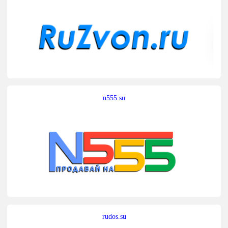
n555.su
rudos.su