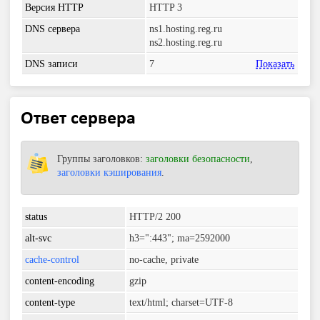
Версия HTTP
HTTP 3
DNS сервера
ns1.hosting.reg.ru
ns2.hosting.reg.ru
DNS записи
7
Показать
Ответ сервера
Группы заголовков:
заголовки безопасности
,
заголовки кэширования
.
status
HTTP/2 200
alt-svc
h3=":443"; ma=2592000
cache-control
no-cache, private
content-encoding
gzip
content-type
text/html; charset=UTF-8