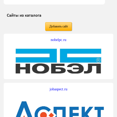
Сайты из каталога
Добавить сайт
nobelpc.ru
jobaspect.ru