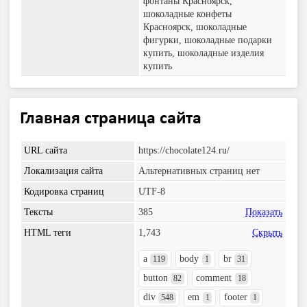
фонтаны Красноярск,
шоколадные конфеты
Красноярск, шоколадные
фигурки, шоколадные подарки
купить, шоколадные изделия
купить
Главная страница сайта
URL сайта
https://chocolate124.ru/
Локализация сайта
Альтернативных страниц нет
Кодировка страниц
UTF-8
Тексты
385
Показать
HTML теги
1,743
Скрыть
a
body
br
119
1
31
button
comment
82
18
div
em
footer
548
1
1