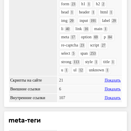
form
h1
h2
23
1
2
head
header
html
1
1
1
img
input
label
29
191
29
li
link
main
40
16
1
meta
option
p
17
69
84
re-captcha
script
23
27
select
span
5
253
strong
style
title
113
1
1
u
ul
unknown
1
12
1
Скрипты на сайте
21
Показать
Внешние ссылки
6
Показать
Внутренние ссылки
107
Показать
meta-теги