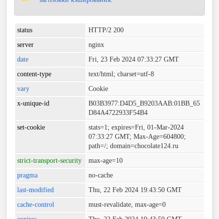
status
HTTP/2 200
server
nginx
date
Fri, 23 Feb 2024 07:33:27 GMT
content-type
text/html; charset=utf-8
vary
Cookie
x-unique-id
B03B3977:D4D5_B9203AAB:01BB_65
D84A4722933F54B4
set-cookie
stats=1; expires=Fri, 01-Mar-2024
07:33:27 GMT; Max-Age=604800;
path=/; domain=chocolate124.ru
strict-transport-security
max-age=10
pragma
no-cache
last-modified
Thu, 22 Feb 2024 19:43:50 GMT
cache-control
must-revalidate, max-age=0