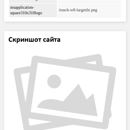
msapplication-
/touch-w8-largetile.png
square310x310logo
Скриншот сайта