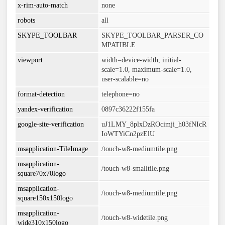
x-rim-auto-match
none
robots
all
SKYPE_TOOLBAR
SKYPE_TOOLBAR_PARSER_CO
MPATIBLE
viewport
width=device-width, initial-
scale=1.0, maximum-scale=1.0,
user-scalable=no
format-detection
telephone=no
yandex-verification
0897c36222f155fa
google-site-verification
uJ1LMY_8plxDzROcimji_h03fNIcR
IoWTYiCn2pzElU
msapplication-TileImage
/touch-w8-mediumtile.png
msapplication-
/touch-w8-smalltile.png
square70x70logo
msapplication-
/touch-w8-mediumtile.png
square150x150logo
msapplication-
/touch-w8-widetile.png
wide310x150logo