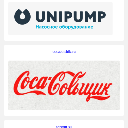
cocacolshik.ru
torgtut.su