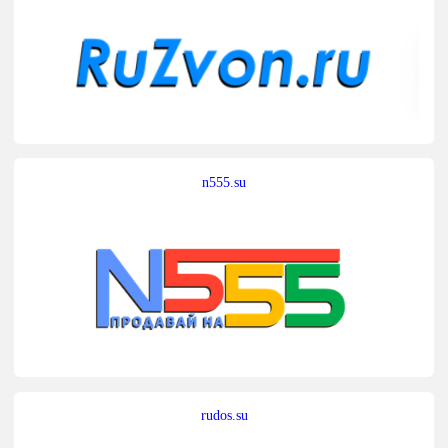
n555.su
rudos.su