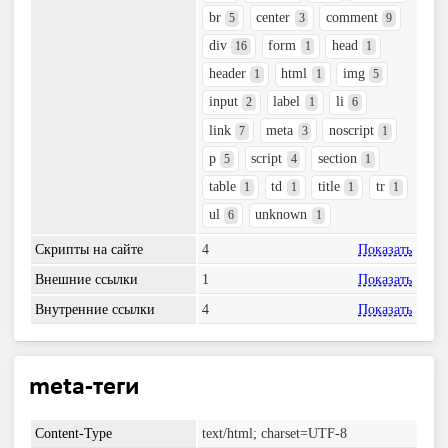
br
center
comment
5
3
9
div
form
head
16
1
1
header
html
img
1
1
5
input
label
li
2
1
6
link
meta
noscript
7
3
1
p
script
section
5
4
1
table
td
title
tr
1
1
1
1
ul
unknown
6
1
Скрипты на сайте
4
Показать
Внешние ссылки
1
Показать
Внутренние ссылки
4
Показать
meta-теги
Content-Type
text/html; charset=UTF-8