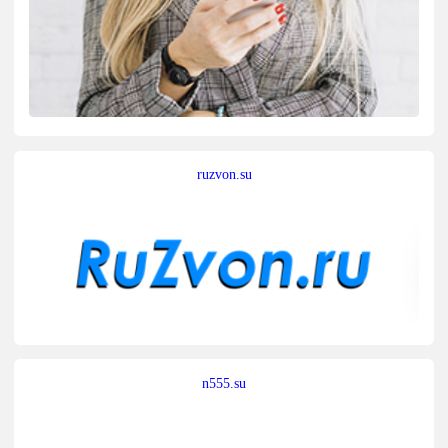
ruzvon.su
n555.su