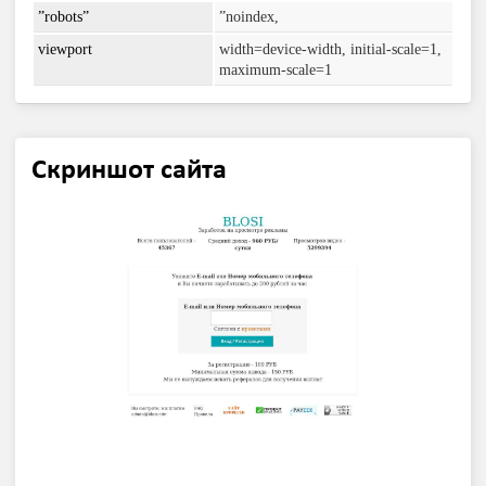
”robots”
”noindex,
viewport
width=device-width, initial-scale=1,
maximum-scale=1
Скриншот сайта