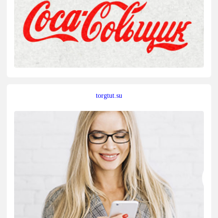
torgtut.su