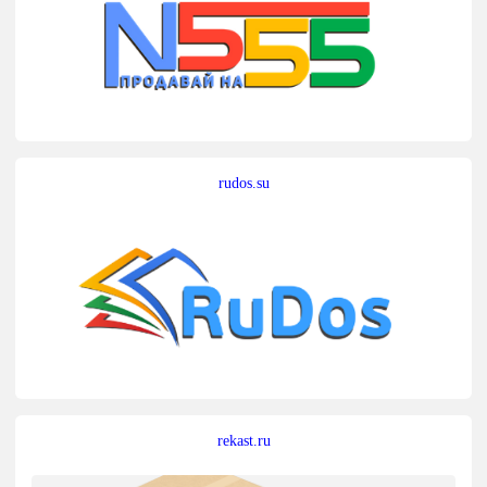
rudos.su
rekast.ru