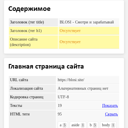
Содержимое
Заголовок (тег title)
BLOSI - Смотри и зарабатывай
Заголовок (тег h1)
Отсутствует
Описание сайта
Отсутствует
(description)
Главная страница сайта
URL сайта
https://blosi.site/
Локализация сайта
Альтернативных страниц нет
Кодировка страниц
UTF-8
Тексты
19
Показать
HTML теги
95
Скрыть
a
aside
b
body
5
1
5
1