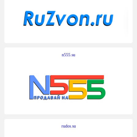
n555.su
rudos.su