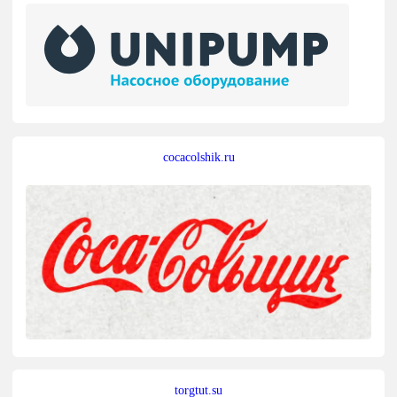
cocacolshik.ru
torgtut.su