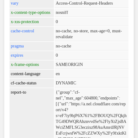
vary
Access-Control-Request-Headers
x-content-type-options
nosniff
x-xss-protection
0
cache-control
no-cache, no-store, max-age=0, must-
revalidate
pragma
no-cache
expires
0
x-frame-options
SAMEORIGIN
content-language
en
cf-cache-status
DYNAMIC
report-to
{"group":"cf-
nel","max_age":604800,"endpoints":
[{"url":"https://a.nel.cloudflare.com/rep
ort/v4?
s=eF7iy9bjP6X761%2FBOUQ%2FQkjh
TG49DWQRAhznvvdSe%2FlyXtZjsBA
WciZMFLSG3eczixz98AuAmrdJRjNV
EsFcrjwsfW%2FcZZWXy%2Fy9fxktKl