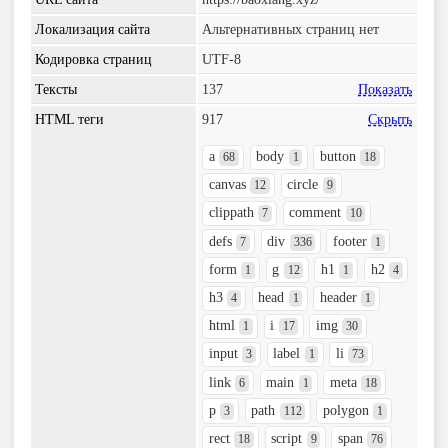
Локализация сайта
Альтернативных страниц нет
Кодировка страниц
UTF-8
Тексты
137
Показать
HTML теги
917
Скрыть
a
body
button
68
1
18
canvas
circle
12
9
clippath
comment
7
10
defs
div
footer
7
336
1
form
g
h1
h2
1
12
1
4
h3
head
header
4
1
1
html
i
img
1
17
30
input
label
li
3
1
73
link
main
meta
6
1
18
p
path
polygon
3
112
1
rect
script
span
18
9
76