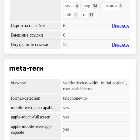
style
svg
textarea
4
34
1
title
ul
2
14
Скрипты на сайте
6
Показать
Внешние ссылки
0
Внутренние ссылки
58
Показать
meta-теги
viewport
width=device-width, initial-scale=1,
user-scalable=no
format-detection
telephone=no
mobile-web-app-capable
yes
apple-touch-fullscreen
yes
apple-mobile-web-app-
yes
capable