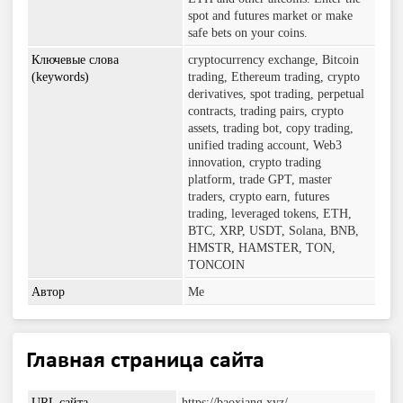
spot and futures market or make
safe bets on your coins.
Ключевые слова
cryptocurrency exchange, Bitcoin
(keywords)
trading, Ethereum trading, crypto
derivatives, spot trading, perpetual
contracts, trading pairs, crypto
assets, trading bot, copy trading,
unified trading account, Web3
innovation, crypto trading
platform, trade GPT, master
traders, crypto earn, futures
trading, leveraged tokens, ETH,
BTC, XRP, USDT, Solana, BNB,
HMSTR, HAMSTER, TON,
TONCOIN
Автор
Me
Главная страница сайта
URL сайта
https://baoxiang.xyz/