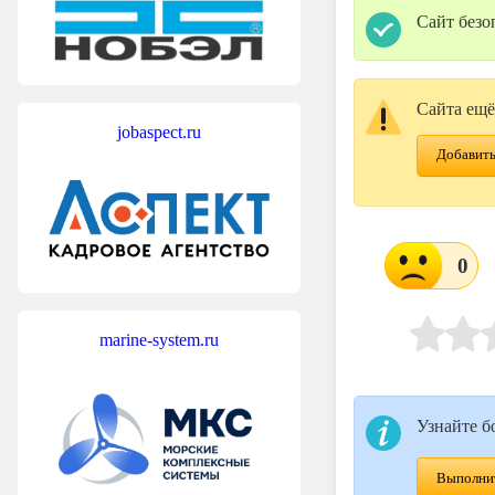
Сайт безо
Сайта ещё
jobaspect.ru
Добавить
0
marine-system.ru
Узнайте б
Выполнит