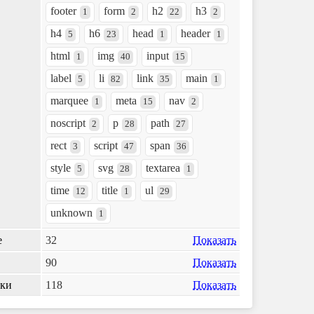
footer
form
h2
h3
1
2
22
2
h4
h6
head
header
5
23
1
1
html
img
input
1
40
15
label
li
link
main
5
82
35
1
marquee
meta
nav
1
15
2
noscript
p
path
2
28
27
rect
script
span
3
47
36
style
svg
textarea
5
28
1
time
title
ul
12
1
29
unknown
1
е
32
Показать
90
Показать
лки
118
Показать