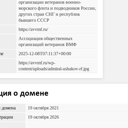
организации ветеранов военно-
морского флота и подводников России,
других стран СНГ и республик
бывшего СССР
https://avvmf.ru/
Ассоциация общественных
организаций ветеранов ВМФ
me
2025-12-08T07:11:37+00:00
https://avvmf.ru/wp-
content/uploads/admiral-ushakov-rf.jpg
ия о домене
и домена
19 октября 2021
трации
19 октября 2026