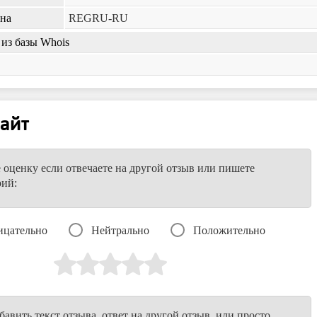
ена
REGRU-RU
из базы Whois
айт
е оценку если отвечаете на другой отзыв или пишете
рий:
ицательно
Нейтрально
Положительно
авить текст отзыва, ответ на другой отзыв, или просто