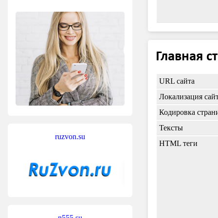
Главная с
URL сайта
Локализация сай
Кодировка стран
Тексты
ruzvon.su
HTML теги
n555.su