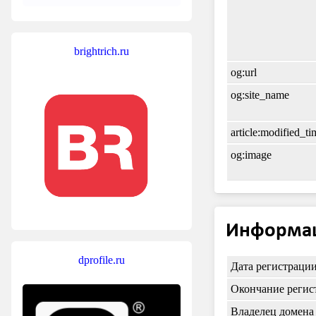
brightrich.ru
og:url
og:site_name
article:modified_ti
og:image
Информац
dprofile.ru
Дата регистраци
Окончание регис
Владелец домена