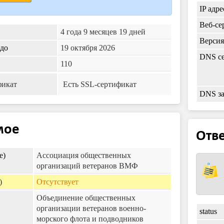
IP адре
Веб-се
4 года 9 месяцев 19 дней
Верси
 до
19 октября 2026
DNS се
110
фикат
Есть SSL-сертификат
DNS з
мое
Отве
e)
Ассоциация общественных
организаций ветеранов ВМФ
)
Отсутствует
Объединение общественных
организации ветеранов военно-
status
морского флота и подводников