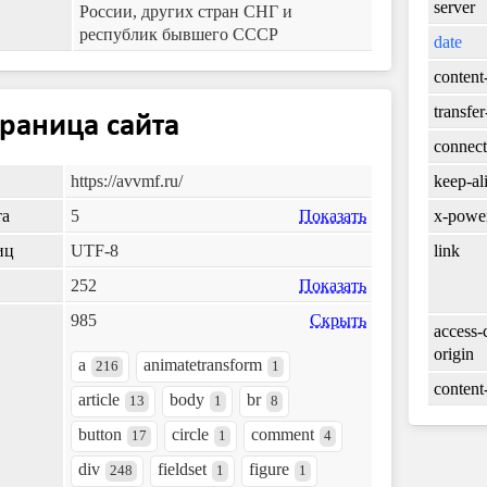
server
России, других стран СНГ и
республик бывшего СССР
date
content
transfe
траница сайта
connect
keep-al
https://avvmf.ru/
x-powe
та
5
Показать
link
иц
UTF-8
252
Показать
985
Скрыть
access-
origin
a
animatetransform
216
1
content
article
body
br
13
1
8
button
circle
comment
17
1
4
div
fieldset
figure
248
1
1