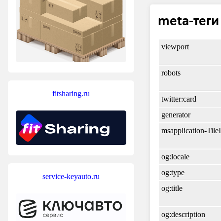
meta-теги
viewport
robots
fitsharing.ru
twitter:card
generator
msapplication-Til
og:locale
og:type
service-keyauto.ru
og:title
og:description