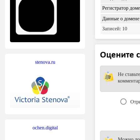
Регистратор дом
Данные о домене 
Записей: 10
Оцените с
stenova.ru
Не ставьт
коммента
Отр
ochen.digital
Можно доб