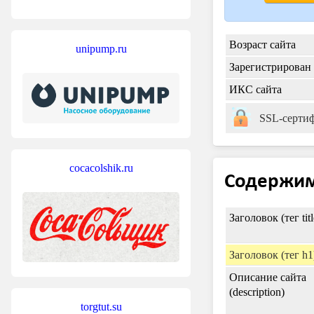
Возраст сайта
unipump.ru
Зарегистрирован
ИКС сайта
SSL-серти
cocacolshik.ru
Содержи
Заголовок (тег titl
Заголовок (тег h1
Описание сайта
(description)
torgtut.su