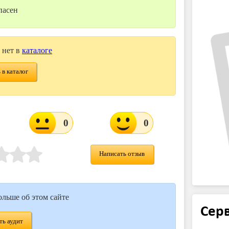
пасен
 нет в
каталоге
 в каталог
0
0
Написать отзыв
ольше об этом сайте
Серв
ь аудит