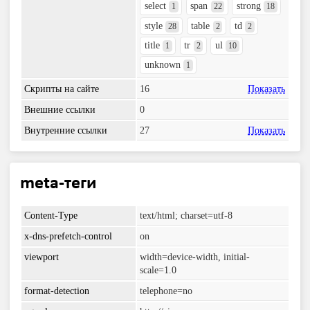
select
span
strong
1
22
18
style
table
td
28
2
2
title
tr
ul
1
2
10
unknown
1
Скрипты на сайте
16
Показать
Внешние ссылки
0
Внутренние ссылки
27
Показать
meta-теги
Content-Type
text/html; charset=utf-8
x-dns-prefetch-control
on
viewport
width=device-width, initial-
scale=1.0
format-detection
telephone=no