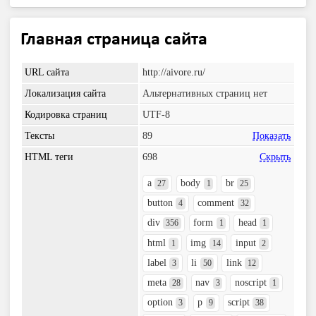
Главная страница сайта
URL сайта
http://aivore.ru/
Локализация сайта
Альтернативных страниц нет
Кодировка страниц
UTF-8
Тексты
89
Показать
HTML теги
698
Скрыть
a
body
br
27
1
25
button
comment
4
32
div
form
head
356
1
1
html
img
input
1
14
2
label
li
link
3
50
12
meta
nav
noscript
28
3
1
option
p
script
3
9
38