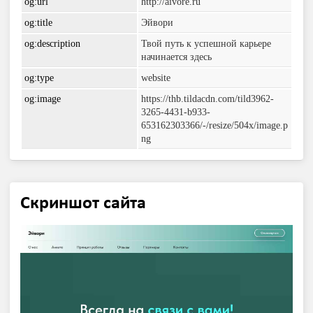
og:url
http://aivore.ru
og:title
Эйвори
og:description
Твой путь к успешной карьере
начинается здесь
og:type
website
og:image
https://thb.tildacdn.com/tild3962-
3265-4431-b933-
653162303366/-/resize/504x/image.p
ng
Скриншот сайта