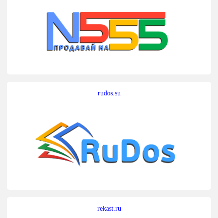
rudos.su
rekast.ru