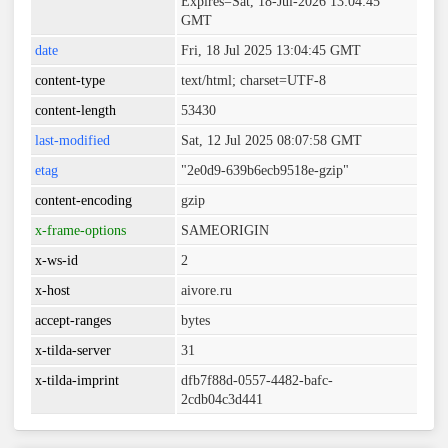
Expires=Sat, 18-Jul-2026 13:04:45
GMT
date
Fri, 18 Jul 2025 13:04:45 GMT
content-type
text/html; charset=UTF-8
content-length
53430
last-modified
Sat, 12 Jul 2025 08:07:58 GMT
etag
"2e0d9-639b6ecb9518e-gzip"
content-encoding
gzip
x-frame-options
SAMEORIGIN
x-ws-id
2
x-host
aivore.ru
accept-ranges
bytes
x-tilda-server
31
x-tilda-imprint
dfb7f88d-0557-4482-bafc-
2cdb04c3d441