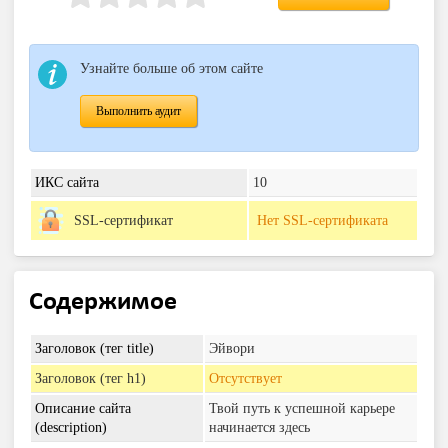
Узнайте больше об этом сайте
Выполнить аудит
ИКС сайта
10
SSL-сертификат
Нет SSL-сертификата
Содержимое
Заголовок (тег title)
Эйвори
Заголовок (тег h1)
Отсутствует
Описание сайта
Твой путь к успешной карьере
(description)
начинается здесь