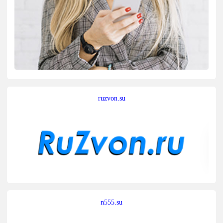
ruzvon.su
n555.su