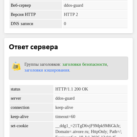
Веб-сервер
ddos-guard
Версия HTTP
HTTP 2
DNS записи
0
Ответ сервера
Группы заголовков:
заголовки безопасности
,
заголовки кэширования
.
status
HTTP/1.1 200 OK
server
ddos-guard
connection
keep-alive
keep-alive
timeout=60
set-cookie
__ddg1_=21TgD6vjF9Mpk9M6GkJz;
Domain=.aivore.ru; HttpOnly; Path=/;