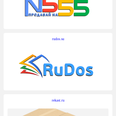
rudos.su
rekast.ru