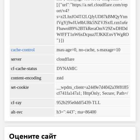
[{"url":"https://a.nel.cloudflare.com/rep
ort/v4?
s=z2LhxfO4Tf2LQJyUD87kBMQyYtm
fVgYj9wIUe8bURk5NZVJSxfLrzn1u6r
Fbawol89%2BTkReraOmV29ZwDHDd
WfFFT1nW6xDcpuzJTJKKEnvYWgRO
"}]}
cache-control
max-age=0, no-cache, s-maxage=10
server
cloudflare
cf-cache-status
DYNAMIC
content-encoding
zstd
set-cookie
__wpdm_client=a2449e7d4042a39f8185
cf741fa147a1; HttpOnly; Secure; Path=/
cf-ray
952b295e0ddf5439-TLL
alt-svc
h3=":443"; ma=86400
Оцените сайт