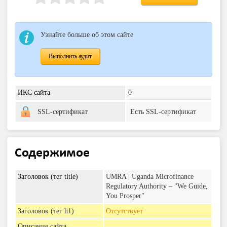
Узнайте больше об этом сайте
Выполнить аудит
ИКС сайта
0
SSL-сертификат
Есть SSL-сертификат
Содержимое
Заголовок (тег title)
UMRA | Uganda Microfinance
Regulatory Authority – "We Guide,
You Prosper"
Заголовок (тег h1)
Отсутствует
Описание сайта