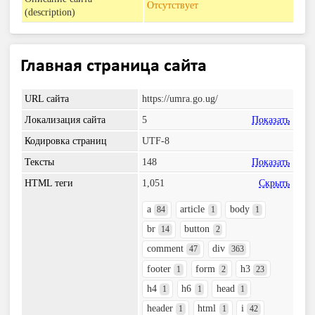
Отсутствует
(description)
Главная страница сайта
URL сайта
https://umra.go.ug/
Локализация сайта
5
Показать
Кодировка страниц
UTF-8
Тексты
148
Показать
HTML теги
1,051
Скрыть
a
article
body
84
1
1
br
button
14
2
comment
div
47
363
footer
form
h3
1
2
23
h4
h6
head
1
1
1
header
html
i
1
1
42