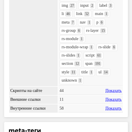
img
input
label
27
2
3
li
link
main
46
52
1
meta
nav
p
7
1
6
rs-group
rs-layer
6
15
rs-module
1
rs-module-wrap
rs-slide
1
6
rs-slides
script
1
61
section
span
12
191
style
title
ul
11
1
14
unknown
1
Скрипты на сайте
44
Показать
Внешние ссылки
11
Показать
Внутренние ссылки
58
Показать
meta-теги