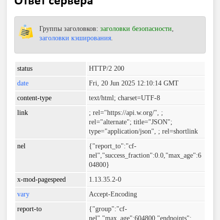
Ответ сервера
Группы заголовков:
заголовки безопасности
,
заголовки кэширования
.
status
HTTP/2 200
date
Fri, 20 Jun 2025 12:10:14 GMT
content-type
text/html; charset=UTF-8
link
; rel="https://api.w.org/",
;
rel="alternate"; title="JSON";
type="application/json",
; rel=shortlink
nel
{"report_to":"cf-
nel","success_fraction":0.0,"max_age":6
04800}
x-mod-pagespeed
1.13.35.2-0
vary
Accept-Encoding
report-to
{"group":"cf-
nel","max_age":604800,"endpoints":