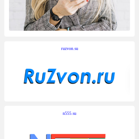
ruzvon.su
n555.su