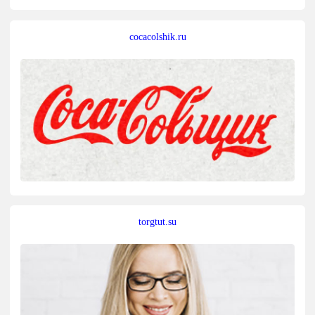
cocacolshik.ru
torgtut.su