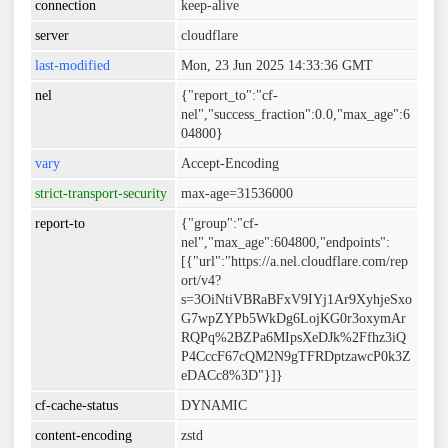
connection
keep-alive
server
cloudflare
last-modified
Mon, 23 Jun 2025 14:33:36 GMT
nel
{"report_to":"cf-
nel","success_fraction":0.0,"max_age":6
04800}
vary
Accept-Encoding
strict-transport-security
max-age=31536000
report-to
{"group":"cf-
nel","max_age":604800,"endpoints":
[{"url":"https://a.nel.cloudflare.com/rep
ort/v4?
s=3OiNtiVBRaBFxV9IYj1Ar9XyhjeSxo
G7wpZYPb5WkDg6LojKG0r3oxymAr
RQPq%2BZPa6MIpsXeDJk%2Ffhz3iQ
P4CccF67cQM2N9gTFRDptzawcP0k3Z
eDACc8%3D"}]}
cf-cache-status
DYNAMIC
content-encoding
zstd