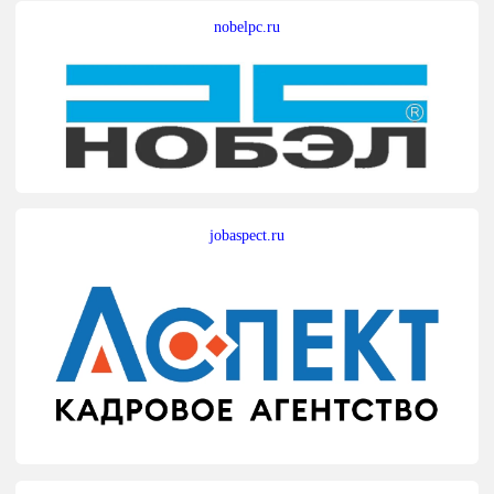
nobelpc.ru
jobaspect.ru