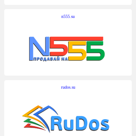
n555.su
rudos.su