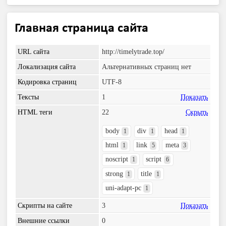
Главная страница сайта
URL сайта
http://timelytrade.top/
Локализация сайта
Альтернативных страниц нет
Кодировка страниц
UTF-8
Тексты
1
Показать
HTML теги
22
Скрыть
body
div
head
1
1
1
html
link
meta
1
5
3
noscript
script
1
6
strong
title
1
1
uni-adapt-pc
1
Скрипты на сайте
3
Показать
Внешние ссылки
0