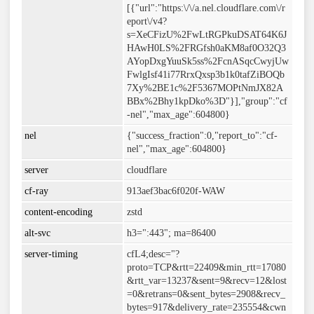
[{"url":"https:\/\/a.nel.cloudflare.com\/r
eport\/v4?
s=XeCFizU%2FwLtRGPkuDSAT64K6J
HAwH0LS%2FRGfsh0aKM8af0O32Q3
AYopDxgYuuSk5ss%2FcnASqcCwyjUw
FwlgIsf41i77RrxQxsp3b1k0tafZiBOQb
7Xy%2BE1c%2F5367MOPtNmJX82A
BBx%2Bhy1kpDko%3D"}],"group":"cf
-nel","max_age":604800}
nel
{"success_fraction":0,"report_to":"cf-
nel","max_age":604800}
server
cloudflare
cf-ray
913aef3bac6f020f-WAW
content-encoding
zstd
alt-svc
h3=":443"; ma=86400
server-timing
cfL4;desc="?
proto=TCP&rtt=22409&min_rtt=17080
&rtt_var=13237&sent=9&recv=12&lost
=0&retrans=0&sent_bytes=2908&recv_
bytes=917&delivery_rate=235554&cwn