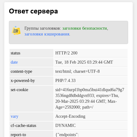
Ответ сервера
Группы заголовков:
заголовки безопасности
,
заголовки кэширования
.
status
HTTP/2 200
date
Tue, 18 Feb 2025 03:29:44 GMT
content-type
text/html; charset=UTF-8
x-powered-by
PHP/7.4.33
set-cookie
sid=416urpl1bp0ma5bui41dlqud6a79g7
3536ngd8dbddgvn933; expires=Thu,
20-Mar-2025 03:29:44 GMT; Max-
Age=2592000; path=/
vary
Accept-Encoding
cf-cache-status
DYNAMIC
report-to
{"endpoints":