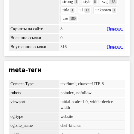
strong
style
svg
1
6
188
title
ul
unknown
1
13
1
use
180
Скрипты на сайте
8
Показать
Внешние ссылки
0
Внутренние ссылки
316
Показать
meta-теги
Content-Type
text/html; charset=UTF-8
robots
noindex, nofollow
viewport
initial-scale=1.0, width=device-
width
og:type
website
og:site_name
chef-kitchen