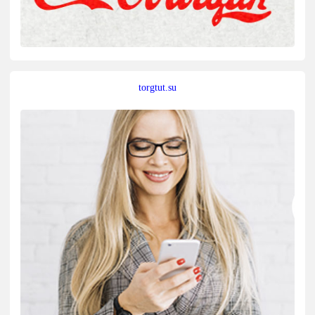
torgtut.su