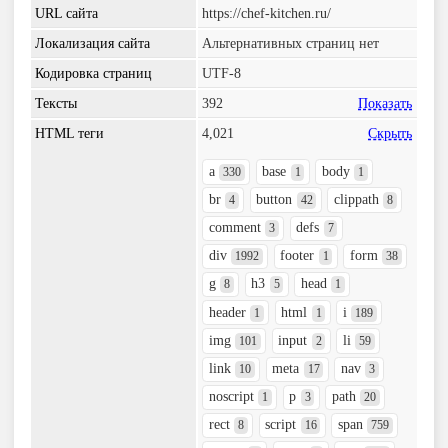
URL сайта
https://chef-kitchen.ru/
Локализация сайта
Альтернативных страниц нет
Кодировка страниц
UTF-8
Тексты
392
Показать
HTML теги
4,021
Скрыть
a
base
body
330
1
1
br
button
clippath
4
42
8
comment
defs
3
7
div
footer
form
1992
1
38
g
h3
head
8
5
1
header
html
i
1
1
189
img
input
li
101
2
59
link
meta
nav
10
17
3
noscript
p
path
1
3
20
rect
script
span
8
16
759