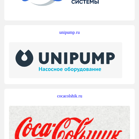
unipump.ru
cocacolshik.ru