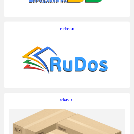
rudos.su
rekast.ru