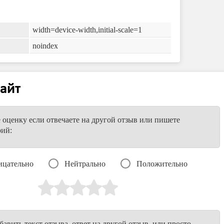
width=device-width,initial-scale=1
noindex
айт
е оценку если отвечаете на другой отзыв или пишете
рий:
ицательно
Нейтрально
Положительно
авить текст отзыва, ответ на другой отзыв, или просто