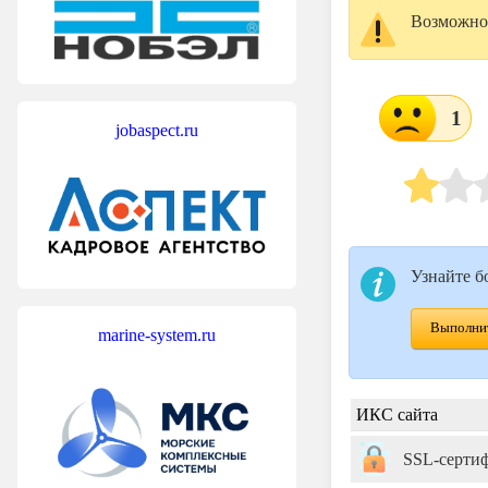
Возможно,
1
jobaspect.ru
Узнайте б
Выполнит
marine-system.ru
ИКС сайта
SSL-серти