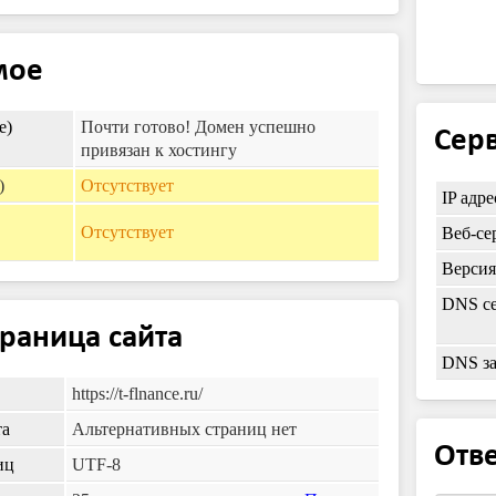
мое
e)
Почти готово! Домен успешно
Серв
привязан к хостингу
)
Отсутствует
IP адре
Отсутствует
Веб-се
Верси
DNS се
траница сайта
DNS з
https://t-flnance.ru/
та
Альтернативных страниц нет
Отве
иц
UTF-8