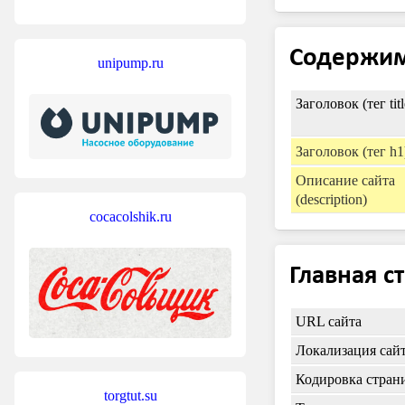
Содержи
unipump.ru
Заголовок (тег titl
Заголовок (тег h1
Описание сайта
(description)
cocacolshik.ru
Главная с
URL сайта
Локализация сай
Кодировка стран
torgtut.su