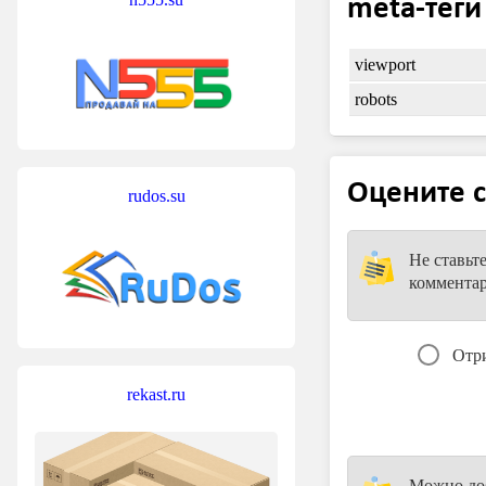
meta-теги
viewport
robots
Оцените с
rudos.su
Не ставьт
коммента
Отр
rekast.ru
Можно доб