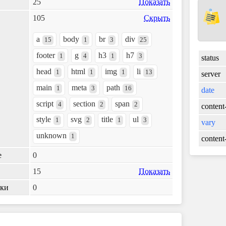
25
Показать
105
Скрыть
a
body
br
div
15
1
3
25
footer
g
h3
h7
1
4
1
3
status
head
html
img
li
1
1
1
13
server
main
meta
path
1
3
16
date
script
section
span
4
2
2
content
style
svg
title
ul
1
2
1
3
vary
unknown
1
content
е
0
15
Показать
лки
0