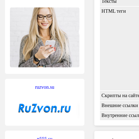
Тексты
HTML теги
ruzvon.su
Скрипты на сайт
Внешние ссылки
Внутренние ссы
n555.su