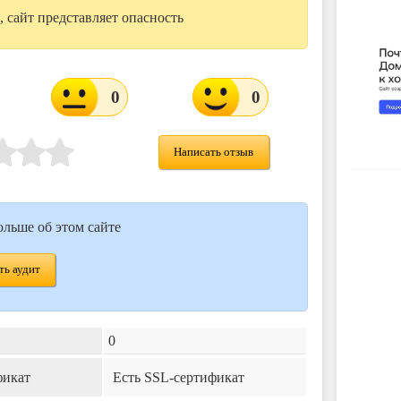
 сайт представляет опасность
0
0
Написать отзыв
ольше об этом сайте
ь аудит
0
фикат
Есть SSL-сертификат