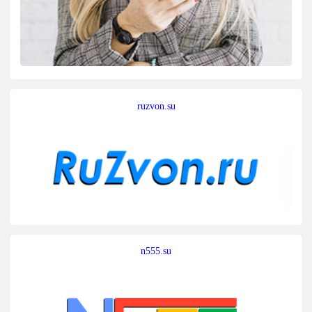
ruzvon.su
n555.su