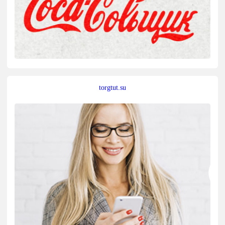
torgtut.su