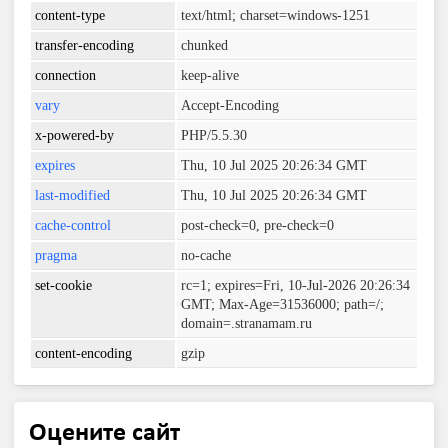
content-type
text/html; charset=windows-1251
transfer-encoding
chunked
connection
keep-alive
vary
Accept-Encoding
x-powered-by
PHP/5.5.30
expires
Thu, 10 Jul 2025 20:26:34 GMT
last-modified
Thu, 10 Jul 2025 20:26:34 GMT
cache-control
post-check=0, pre-check=0
pragma
no-cache
set-cookie
rc=1; expires=Fri, 10-Jul-2026 20:26:34
GMT; Max-Age=31536000; path=/;
domain=.stranamam.ru
content-encoding
gzip
Оцените сайт