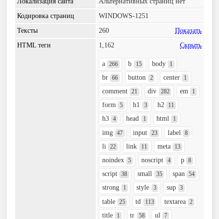
Локализация сайта
Альтернативных страниц нет
Кодировка страниц
WINDOWS-1251
Тексты
260
Показать
HTML теги
1,162
Скрыть
a
b
body
266
15
1
br
button
center
66
2
1
comment
div
em
21
282
1
form
h1
h2
5
3
11
h3
head
html
4
1
1
img
input
label
47
23
8
li
link
meta
22
11
13
noindex
noscript
p
5
4
8
script
small
span
38
35
54
strong
style
sup
1
3
3
table
td
textarea
25
113
2
title
tr
ul
1
58
7