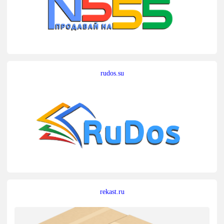
rudos.su
rekast.ru