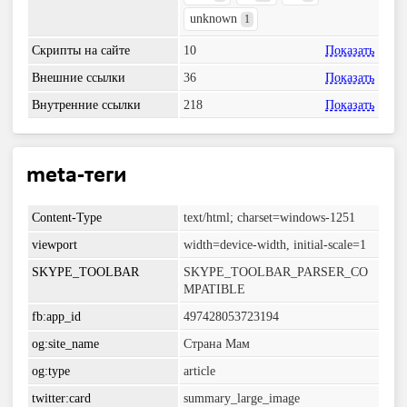
unknown
1
Скрипты на сайте
10
Показать
Внешние ссылки
36
Показать
Внутренние ссылки
218
Показать
meta-теги
Content-Type
text/html; charset=windows-1251
viewport
width=device-width, initial-scale=1
SKYPE_TOOLBAR
SKYPE_TOOLBAR_PARSER_CO
MPATIBLE
fb:app_id
497428053723194
og:site_name
Страна Мам
og:type
article
twitter:card
summary_large_image