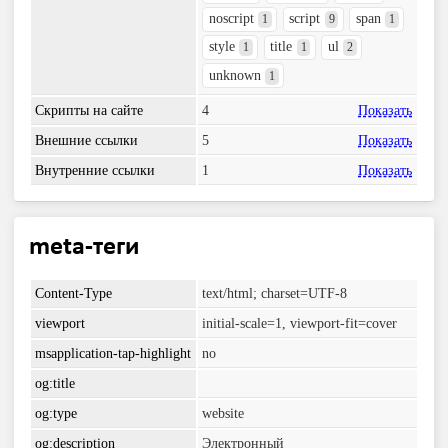
noscript
script
span
1
9
1
style
title
ul
1
1
2
unknown
1
Скрипты на сайте
4
Показать
Внешние ссылки
5
Показать
Внутренние ссылки
1
Показать
meta-теги
Content-Type
text/html; charset=UTF-8
viewport
initial-scale=1, viewport-fit=cover
msapplication-tap-highlight
no
og:title
og:type
website
og:description
Электронный