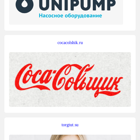
cocacolshik.ru
torgtut.su