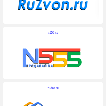
n555.su
rudos.su