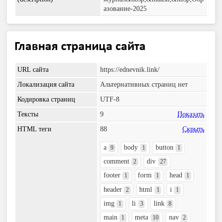
азование-2025
Главная страница сайта
URL сайта
https://ednevnik.link/
Локализация сайта
Альтернативных страниц нет
Кодировка страниц
UTF-8
Тексты
9
Показать
HTML теги
88
Скрыть
a
body
button
9
1
1
comment
div
2
27
footer
form
head
1
1
1
header
html
i
2
1
1
img
li
link
1
3
8
main
meta
nav
1
10
2