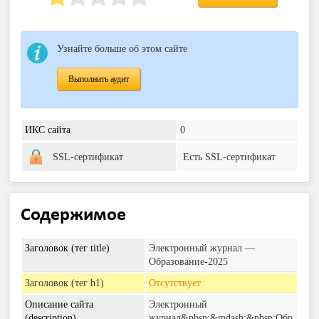
Узнайте больше об этом сайте
Выполнить аудит
ИКС сайта
0
SSL-сертификат
Есть SSL-сертификат
Содержимое
Заголовок (тег title)
Электронный журнал —
Образование-2025
Заголовок (тег h1)
Отсутствует
Описание сайта
Электронный
(description)
журнал&nbsp;&mdash;&nbsp;Обр