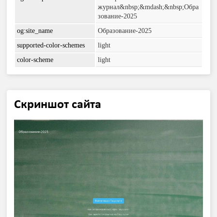
журнал&nbsp;&mdash;&nbsp;Обра
зование-2025
og:site_name
Образование-2025
supported-color-schemes
light
color-scheme
light
Скриншот сайта